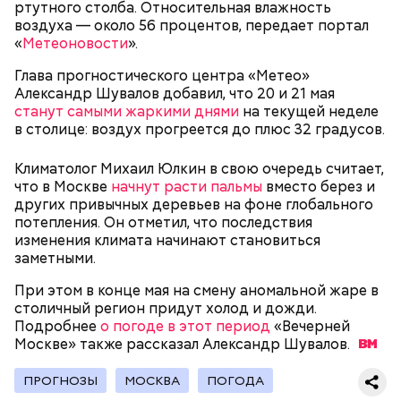
ртутного столба. Относительная влажность
Именно так фиксируется оплата и поездка
воздуха — около 56 процентов, передает портал
становится зас трахов анной. Оплатить можно
«
Метеоновости
».
«Тройкой», банковской картой, QR-кодом через
приложение «Метро Москвы». Обязательно
Глава прогностического центра «Метео»
дождитесь зеленой галочки.
Александр Шувалов добавил, что 20 и 21 мая
— То, что вы видите, — не пререндеренный ролик.
станут самыми жаркими днями
на текущей неделе
Это не просто «картинка на стене». Это
в столице: воздух прогреется до плюс 32 градусов.
интерактивная среда. Она живая. Система зависит
от положения камеры. Поворачиваете объектив —
Климатолог Михаил Юлкин в свою очередь считает,
фон поворачивается вместе с вами. Наклоняете —
что в Москве
начнут расти пальмы
вместо берез и
меняется перспектива. Это и есть виртуальный
других привычных деревьев на фоне глобального
продакшен, — говорит он.
потепления. Он отметил, что последствия
изменения климата начинают становиться
заметными.
— Одно из самых заметных направлений вашей
При этом в конце мая на смену аномальной жаре в
деятельности — проверка оплаты проезда
столичный регион придут холод и дожди.
контролерами. Как правильно оплачивать поездку
Подробнее
о погоде в этот период
«Вечерней
в транспорте?
Москве» также рассказал Александр
Шувалов.
ПРОГНОЗЫ
МОСКВА
ПОГОДА