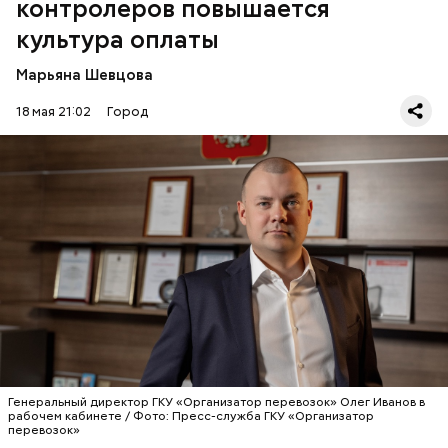
контролеров повышается
вызовы, которые требовали системной работы.
культура оплаты
Марьяна Шевцова
18 мая 21:02
Город
— Олег Юрьевич, с чего начиналась история
вашего учреждения и каких успехов удалось
достичь сегодня?
ТРАНСПОРТ
КАРТА «ТРОЙКА»
ИНТЕРВЬЮ
СЕРГЕЙ СОБЯНИН
Генеральный директор ГКУ «Организатор перевозок» Олег Иванов в
ПРОФЕССИИ
рабочем кабинете / Фото: Пресс-служба ГКУ «Организатор
перевозок»