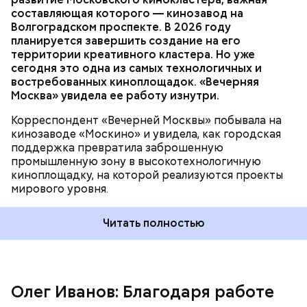
составляющая которого — кинозавод на
Волгоградском проспекте. В 2026 году
Важное направление нашей работы — контроль
планируется завершить создание на его
оплаты проезда. За последние два года число
территории креативного кластера. Но уже
безбилетников снизилось на 30 процентов
сегодня это одна из самых технологичных и
благодаря еженедельным усиленным проверкам.
востребованных киноплощадок. «Вечерняя
Ежедневно более 600 контролеров работают в
Москва» увидела ее работу изнутри.
наземном транспорте и метро.
Корреспондент «Вечерней Москвы» побывала на
кинозаводе «Москино» и увидела, как городская
поддержка превратила заброшенную
промышленную зону в высокотехнологичную
киноплощадку, на которой реализуются проекты
мирового уровня.
Читать полностью
— 17 мая 2011 года мэр Москвы Сергей Собянин
подписал распоряжение Правительства Москвы,
создавшее ГКУ «Организатор перевозок» на базе
существовавшего ГБУ «Московские авиационные
Олег Иванов: Благодаря работе
услуги». Тогда перед городом стояли серьезные