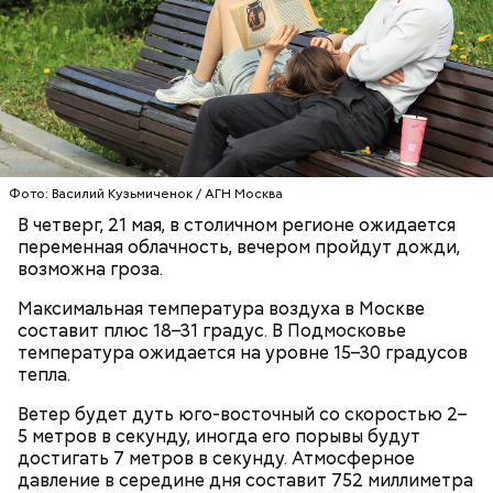
Напоминаю, что льготным категориям пассажиров
тоже нужно прикладывать свою карту к
валидатору и иметь при себе подтверждающий
Фото: Василий Кузьмиченок / АГН Москва
льготы документ. «Тройку» нужно прикладывать,
В четверг, 21 мая, в столичном регионе ожидается
даже если вы приобрели абонемент «Единый» на
переменная облачность, вечером пройдут дожди,
30, 90 или 365 дней.
возможна гроза.
Технология, которую массово прославил сериал
Максимальная температура воздуха в Москве
«Мандалорец» (игровой движок Unreal Engine и
составит плюс 18–31 градус. В Подмосковье
Куратор медиаклассов: Кинопарк
LED-экран), в России перестала быть экзотикой. Но
температура ожидается на уровне 15–30 градусов
«Москино» вдохновляет
здесь, в «Москино», она получила промышленный
тепла.
школьников на творчество
масштаб.
Ветер будет дуть юго-восточный со скоростью 2–
5 метров в секунду, иногда его порывы будут
— Каждую поездку нужно оплачивать сразу при
достигать 7 метров в секунду. Атмосферное
входе в транспорт. Это установлено пунктом 5.1
давление в середине дня составит 752 миллиметра
Правил пользования наземным транспортом.