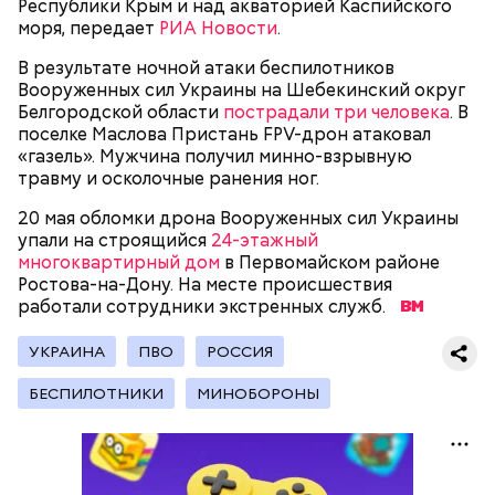
Республики Крым и над акваторией Каспийского
моря, передает
РИА Новости
.
Родственники обналичивали деньги и возвращали
их Гасанову. А чтобы пользоваться деньгами и не
В результате ночной атаки беспилотников
вызвать подозрений у налоговой, Гасанов либо
Вооруженных сил Украины на Шебекинский округ
распределял их между еще несколькими счетами,
Белгородской области
пострадали три человека
. В
либо
покупал на них квартиры
.
поселке Маслова Пристань FPV-дрон атаковал
«газель». Мужчина получил минно-взрывную
травму и осколочные ранения ног.
Следующим подопытным стал друг детства
20 мая обломки дрона Вооруженных сил Украины
Миссюры Константин. 3 февраля того же года,
упали на строящийся
24-этажный
когда молодые люди ехали вместе в машине,
— Гасанов, являясь индивидуальным
многоквартирный дом
в Первомайском районе
подозреваемый угостил приятеля морсом с
предпринимателем, осуществлял
Ростова-на-Дону. На месте происшествия
этиленгликолем. Через два дня Константин умер в
предпринимательскую деятельность в области
работали сотрудники экстренных служб.
больнице.
продажи и размещения рекламы в социальных
сетях. С целью сокрытия своих доходов часть
УКРАИНА
ПВО
РОССИЯ
денежных средств от спонсоров розыгрышей,
покупателей различных мотивационных курсов и
БЕСПИЛОТНИКИ
МИНОБОРОНЫ
прогнозов ставок на спорт Гасанов получал на
свои личные лицевые счета как физического лица, а
также на подконтрольные родственникам лицевые
счета, — пояснили в
московской прокуратуре
.