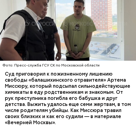
Все началось в июне, когда двое супругов
Видео: пресс-служба ГСУ СК по Московской области
обратились в местную больницу с жалобами на
плохое самочувствие. Врачи не смогли поставить
им точный диагноз, после чего анализы
потерпевших направили на экспертизу. В них
ОТРАВЛЕНИЯ
БАЛАШИХА
РОДИТЕЛИ
специалисты обнаружили сильнодействующий
СЛЕДСТВЕННЫЙ КОМИТЕТ
ЭКСПЕРТИЗЫ
химикат дихлорэтан, который не мог попасть в
организм супругов случайно. То же самое вещество
нашли в еде, изъятой из квартиры пострадавших.
Фото: Пресс-служба ГСУ СК по Московской области
Суд приговорил к пожизненному лишению
свободы «балашихинского отравителя» Артема
Миссюру, который подсыпал сильнодействующие
химикаты в еду родственникам и знакомым. От
рук преступника погибла его бабушка и друг
детства. Выжить удалось еще семи жертвам, в том
числе родителям убийцы. Как Миссюра травил
своих близких и как его судили — в материале
«Вечерней Москвы».