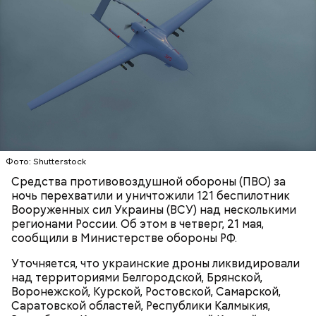
Play
Video
Блогеру грозило до семи лет лишения свободы.
Фото: Shutterstock
Видео: пресс-служба ГСУ СК по Московской области
Средства противовоздушной обороны (ПВО) за
ночь перехватили и уничтожили 121 беспилотник
Вооруженных сил Украины (ВСУ) над несколькими
регионами России. Об этом в четверг, 21 мая,
— Мы съездили за витаминами, вернулись обратно,
сообщили в Министерстве обороны РФ.
поднялись домой. У него ухудшилось самочувствие
через сутки... Его увезли в больницу,
Уточняется, что украинские дроны ликвидировали
реанимировали, и там он скончался, — рассказывал
над территориями Белгородской, Брянской,
Миссюра на допросе.
Воронежской, Курской, Ростовской, Самарской,
Саратовской областей, Республики Калмыкия,