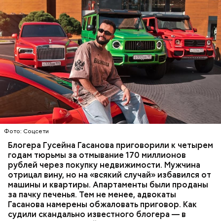
Фото: База розыска МВД РФ
В мае 2025 года МВД РФ объявило в
международный розыск
блогера Гусейна Гасанова.
В его отношении возбудили уголовное дело о
неуплате налогов и легализации преступных
доходов в особо крупном размере. В тот же день
НАЛОГИ
ПОИСК ЛЮДЕЙ
ДЕНЬГИ
МВД
мужчину
заочно арестовали
.
ГАСАН ГУСЕЙНОВ
Молодого человека задержали. На первом же
Фото: Соцсети
допросе он признался, что планировал отравить
только отчима. Тогда следователи посчитали, что
Блогера Гусейна Гасанова приговорили к четырем
мотивом преступления была квартира родителей,
годам тюрьмы за отмывание 170 миллионов
которая в случае их смерти перешла бы сыну. Но
рублей через покупку недвижимости. Мужчина
спустя несколько дней Миссюра заявил, что ранее
отрицал вину, но на «всякий случай» избавился от
уже травил других людей.
машины и квартиры. Апартаменты были проданы
за пачку печенья. Тем не менее, адвокаты
Гасанова намерены обжаловать приговор. Как
судили скандально известного блогера — в