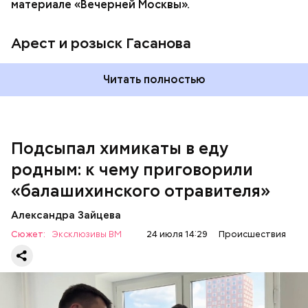
материале «Вечерней Москвы».
Арест и розыск Гасанова
Началось расследование. В квартире потерпевших
Читать полностью
установили скрытую камеру видеонаблюдения. На
записи попал 25-летний сын потерпевших Артем
Миссюра, который тайно приходил в квартиру
матери и отчима и подсыпал им в еду химикаты.
Подсыпал химикаты в еду
Также отравленную пищу ела его младшая сестра.
родным: к чему приговорили
«балашихинского отравителя»
Play
Александра Зайцева
Video
Сюжет:
Эксклюзивы ВМ
24 июля 14:29
Происшествия