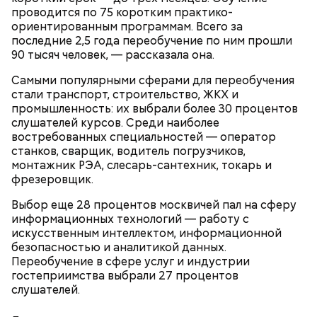
проводится по 75 коротким практико-
Технология, которую массово прославил сериал
ориентированным программам. Всего за
«Мандалорец» (игровой движок Unreal Engine и
Куратор медиаклассов: Кинопарк
последние 2,5 года переобучение по ним прошли
LED-экран), в России перестала быть экзотикой. Но
«Москино» вдохновляет
90 тысяч человек, — рассказала она.
здесь, в «Москино», она получила промышленный
школьников на творчество
масштаб.
Самыми популярными сферами для переобучения
стали транспорт, строительство, ЖКХ и
— Каждую поездку нужно оплачивать сразу при
промышленность: их выбрали более 30 процентов
входе в транспорт. Это установлено пунктом 5.1
слушателей курсов. Среди наиболее
Правил пользования наземным транспортом.
востребованных специальностей — оператор
Именно так фиксируется оплата и поездка
станков, сварщик, водитель погрузчиков,
становится зас трахов анной. Оплатить можно
монтажник РЭА, слесарь-сантехник, токарь и
«Тройкой», банковской картой, QR-кодом через
фрезеровщик.
приложение «Метро Москвы». Обязательно
дождитесь зеленой галочки.
Выбор еще 28 процентов москвичей пал на сферу
— То, что вы видите, — не пререндеренный ролик.
информационных технологий — работу с
Это не просто «картинка на стене». Это
искусственным интеллектом, информационной
интерактивная среда. Она живая. Система зависит
безопасностью и аналитикой данных.
от положения камеры. Поворачиваете объектив —
Переобучение в сфере услуг и индустрии
фон поворачивается вместе с вами. Наклоняете —
гостеприимства выбрали 27 процентов
меняется перспектива. Это и есть виртуальный
слушателей.
продакшен, — говорит он.