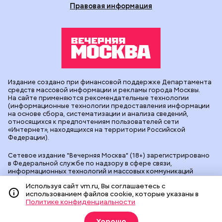
Правовая информация
Издание создано при финансовой поддержке Департамента
средств массовой информации и рекламы города Москвы.
На сайте применяются рекомендательные технологии
(информационные технологии предоставления информации
на основе сбора, систематизации и анализа сведений,
относящихся к предпочтениям пользователей сети
«Интернет», находящихся на территории Российской
Федерации).
Сетевое издание "Вечерняя Москва" (18+) зарегистрировано
в Федеральной службе по надзору в сфере связи,
информационных технологий и массовых коммуникаций
(Роскомнадзор). Свидетельство о регистрации ЭЛ № ФС 77 -
Используя сайт vm.ru, Вы соглашаетесь с
90524 от 09.12.2025. Учредитель: АО "Редакция газеты
использованием файлов cookie, которые указаны в
"Вечерняя Москва". Главный редактор
vm.ru
: Александр
Политике конфиденциальности
Геннадьевич Глуходедов. Адрес редакции: 127015, г.Москва,
Бумажный пр-д, д. 14, стр. 2. Телефон:
+7(499)557-04-24
. Адрес
эл.почты:
edit@vm.ru
. Почта для связи с редакцией сайта:
Хорошо