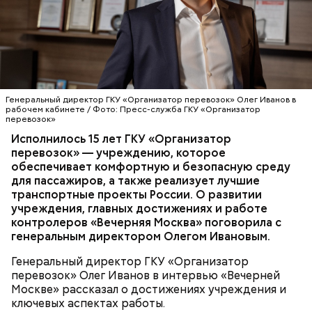
которые работают с маммографией, рентгеном
— Олег Юрьевич, с чего начиналась история
грудной клетки, компьютерной томографией мозга
вашего учреждения и каких успехов удалось
и другими снимками. Использование сервисов
достичь сегодня?
сокращает сроки диагностики и повышает ее
качество. Если раньше интерпретация
исследований со сложным случаем могла занимать
ТРАНСПОРТ
КАРТА «ТРОЙКА»
до суток, то ИИ выполняет первичный анализ за
ИНТЕРВЬЮ
СЕРГЕЙ СОБЯНИН
Генеральный директор ГКУ «Организатор перевозок» Олег Иванов в
ПРОФЕССИИ
несколько минут, замечая то, что недоступно
рабочем кабинете / Фото: Пресс-служба ГКУ «Организатор
перевозок»
человеческому глазу. Это крайне важно для ранней
диагностики онкологических и легочных
Исполнилось 15 лет ГКУ «Организатор
заболеваний.
перевозок» — учреждению, которое
— Москва создала не просто еще один удобный
обеспечивает комфортную и безопасную среду
цифровой сервис, а ключевой элемент повышения
для пассажиров, а также реализует лучшие
эффективности системы лучевой диагностики — с
транспортные проекты России. О развитии
колоссальным позитивным эффектом по времени,
учреждения, главных достижениях и работе
качеству и затратам, — подчеркнул Сергей
контролеров «Вечерняя Москва» поговорила с
Собянин.
генеральным директором Олегом Ивановым.
Генеральный директор ГКУ «Организатор
перевозок» Олег Иванов в интервью «Вечерней
Москве» рассказал о достижениях учреждения и
ключевых аспектах работы.