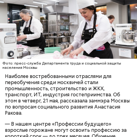
— Было бы правильно напомнить о полномочиях
ваших сотрудников. Что имеет право
потребовать контролер у пассажира при
проверке билета и в случае, если проезд не
оплачен?
Обмануть глаз
Фото: пресс-служба Департамента труда и социальной защиты
населения Москвы
Наиболее востребованными отраслями для
переобучения среди москвичей стали
промышленность, строительство и ЖКХ,
транспорт, ИТ, индустрия гостеприимства. Об
Напоминаю, что льготным категориям пассажиров
этом в четверг, 21 мая, рассказала заммэра Москвы
тоже нужно прикладывать свою карту к
по вопросам социального развития Анастасия
валидатору и иметь при себе подтверждающий
Ракова.
льготы документ. «Тройку» нужно прикладывать,
даже если вы приобрели абонемент «Единый» на
— В нашем центре «Профессии будущего»
30, 90 или 365 дней.
взрослые горожане могут освоить профессию за
короткий срок — до трех месяцев. Обучение