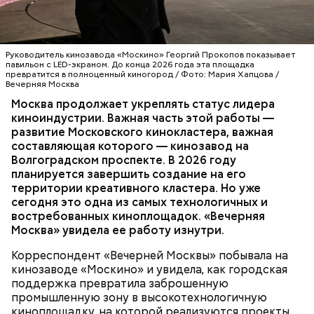
соответствующие всем стандартам Московского
транспорта. Также благодаря работе наших
сотрудников в столице не осталось нелегальных
Сцена, которой нет
перевозчиков. Чтобы поездки были безопасными и
Руководитель кинозавода «Москино» Георгий Прокопов показывает
комфортными, мы проводим соответствующие
павильон с LED-экраном. До конца 2026 года эта площадка
техосмотры городского транспорта.
превратится в полноценный киногород / Фото: Мария Хапцова /
Вечерняя Москва
ТЕХНОЛОГИИ
КИНО
СЕРГЕЙ СОБЯНИН
Москва продолжает укреплять статус лидера
МОСКИНО
киноиндустрии. Важная часть этой работы —
развитие Московского кинокластера, важная
составляющая которого — кинозавод на
Волгоградском проспекте. В 2026 году
Важное направление нашей работы — контроль
планируется завершить создание на его
оплаты проезда. За последние два года число
территории креативного кластера. Но уже
безбилетников снизилось на 30 процентов
сегодня это одна из самых технологичных и
Краснобогатырскую улицу в районах
благодаря еженедельным усиленным проверкам.
востребованных киноплощадок. «Вечерняя
Преображенское и Богородское реконструируют.
Ежедневно более 600 контролеров работают в
Москва» увидела ее работу изнутри.
Мэр Москвы сообщил, что дорога станет
наземном транспорте и метро.
четырехполосной. Обновят участки трамвайных
Корреспондент «Вечерней Москвы» побывала на
путей, установят остановочные площадки с
кинозаводе «Москино» и увидела, как городская
навесами. Завершить реконструкцию планируют в
поддержка превратила заброшенную
2027 году.
промышленную зону в высокотехнологичную
киноплощадку, на которой реализуются проекты