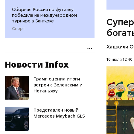
Амансио О
магазине 
Сборная России по футзалу
владеющу
победила на международном
Супер
турнире в Бангкоке
Первонача
делала ка
Спорт
богат
Хаджили О
10 июля 12:40
Новости Infox
Трамп оценил итоги
БОГАТСТ
встреч с Зеленским и
Нетаньяху
ДЕНЬГИ
Представлен новый
Mercedes Maybach GLS