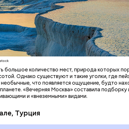
т Pull&Bear, Massimo Dutti, Bershka, Stradivarius и
е бренды. Бизнесмен сейчас на пенсии, но при это
т контролировать акции своей компании. Его сос
ся примерно в 148 миллиардов долларов.
stock
ть большое количество мест, природа которых п
сотой. Однако существуют и такие уголки, где пе
 необычные, что появляется ощущение, будто на
 планете. «Вечерняя Москва» составила подборку 
ивающими и «внеземными» видами.
але, Турция