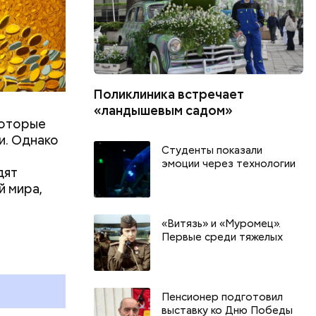
Поликлиника встречает
«ландышевым садом»
которые
и. Однако
Студенты показали
эмоции через технологии
дят
й мира,
День арбуза и День поцелуев
День собира
«Витязь» и «Муромец».
Первые среди тяжелых
с зеркалом: какие праздники
Международ
и
отмечают в России и мире 3
холостяка: 
августа
отмечают в 
августа
Пенсионер подготовил
выставку ко Дню Победы