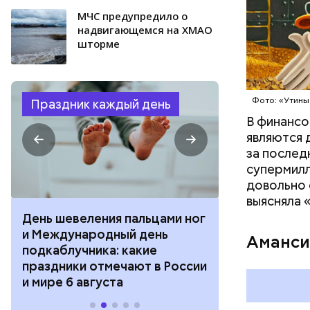
МЧС предупредило о
надвигающемся на ХМАО
шторме
Фото: Shutt
Фото: «Утины
Праздник каждый день
В финансо
являются 
за послед
супермилл
довольно 
выясняла 
День шевеления пальцами ног
День разгля
и Международный день
горизонта и 
Аманси
подкаблучника: какие
курсанта: ка
праздники отмечают в России
отмечают в Р
и мире 6 августа
августа