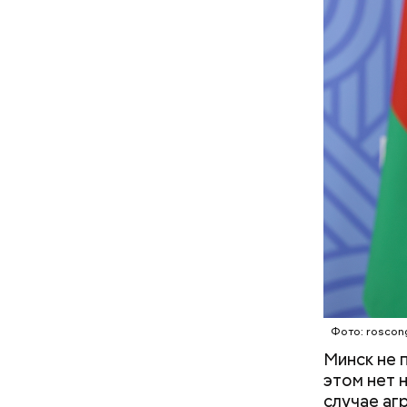
В отличие
собственн
Microsoft
корпораци
компании,
Остров
Фото: roscon
Минск не 
этом нет 
случае агр