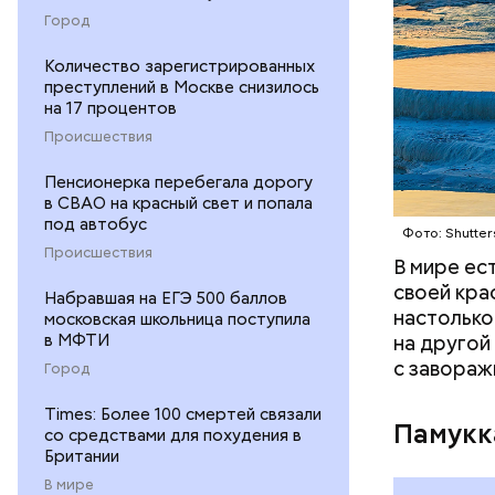
принадлежа
Город
популярны
продолжае
Количество зарегистрированных
оценивает
преступлений в Москве снизилось
на 17 процентов
Происшествия
Пенсионерка перебегала дорогу
в СВАО на красный свет и попала
под автобус
Фото: Shutter
Происшествия
В мире ес
своей кра
Набравшая на ЕГЭ 500 баллов
настолько
московская школьница поступила
в МФТИ
на другой
с завораж
Город
Times: Более 100 смертей связали
Памукк
со средствами для похудения в
Британии
В мире