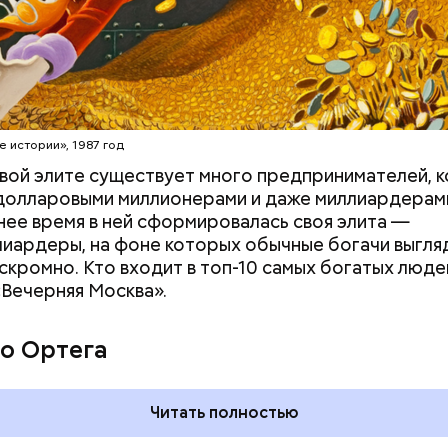
erstock
е истории», 1987 год
вой элите существует много предпринимателей, 
долларовыми миллионерами и даже миллиардерам
нее время в ней сформировалась своя элита —
иардеры, на фоне которых обычные богачи выгля
скромно. Кто входит в топ-10 самых богатых люде
«Вечерняя Москва».
дывания
День качания на качелях и
День пьяного
День шампанского: какие
о Ортега
кие праздники
праздники отмечают в Росси
оссии и мире 5
и мире 4 августа
Читать полностью