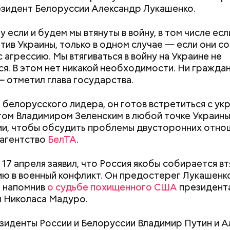
езидент Белоруссии Александр Лукашенко.
 если и будем мы втянуты в войну, в том числе есл
тив Украины, только в одном случае — если они с
 агрессию. Мы втягиваться в войну на Украине не
я. В этом нет никакой необходимости. Ни граждан
— отметил глава государства.
erstock
 белорусского лидера, он готов встретиться с ук
ра воды здесь круглый год составляет 36 градусо
ом Владимиром Зеленским в любой точке Украины
упаться в этих источниках приятно и к тому же пол
и, чтобы обсудить проблемы двусторонних отно
оит быть осторожным: ходить здесь можно тольк
 агентство
БелТА
.
 чтобы не поскользнуться, лучше взять носки или р
ля душа.
 17 апреля заявил, что Россия якобы собирается вт
ю в военный конфликт. Он предостерег Лукашенк
 напомнив
о судьбе похищенного США
президент
Как поменять батареи дома и
Как получить до
алмер
 Николаса Мадуро.
не получить штраф
рублей от госу
трудной ситуац
езиденты России и Белоруссии Владимир Путин и 
претендовать и