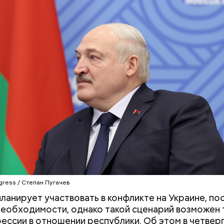
 от остальных супермиллиардеров Стив Балмер не
ый продукт, а примкнул к уже созданной компании
. Он стал 30-м сотрудником, который стал работат
и, вместе с зарплатой Балмер также получал част
 что и стало причиной его богатства.
 Сокотра, Йемен
Хотела спасти малыша: как
Вода за 10 тыся
мать и сын погибли при
японский напит
падении из окна в Раменском
лишний вес
gress / Степан Пугачев
планирует участвовать в конфликте на Украине, пос
необходимости, однако такой сценарий возможен 
ессии в отношении республики. Об этом в четверг,