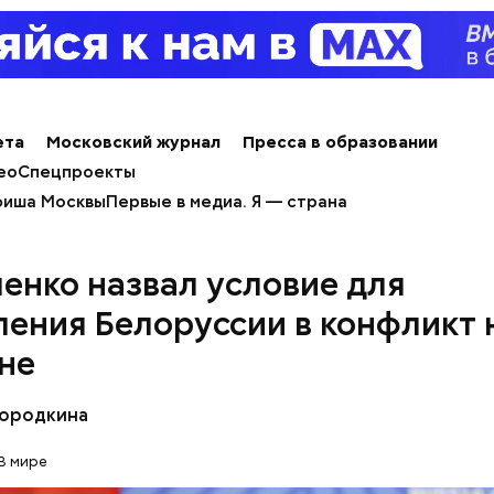
продуктов. В 2000 году Балмер сменил Билла Гейт
ерального директора. Им он оставался до 2014 го
 с поста, но остался держателем акций компании. 
 оценивается в 126 миллиардов долларов.
ета
Московский журнал
Пресса в образовании
ео
Спецпроекты
иша Москвы
Первые в медиа. Я — страна
енко назвал условие для
ления Белоруссии в конфликт 
не
Бородкина
erstock
В мире