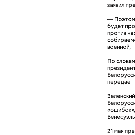
заявил пр
— Поэтому
будет про
против нас
собираемс
военной, 
Фото: Shutt
По словам
Температу
президент
поэтому к
Белорусси
Однако ст
передает
обуви, но
тапочки д
Зеленский
Белорусси
«ошибок»,
Стив Б
Венесуэлы
21 мая пр