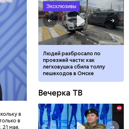
Эксклюзивы
 создавал
 —
ь в
ь акций
ч: поможет ли
Людей разбросало по
ок сбросить
проезжей части: как
легковушка сбила толпу
пешеходов в Омске
Вечерка ТВ
кольку в
только в
 21 мая,