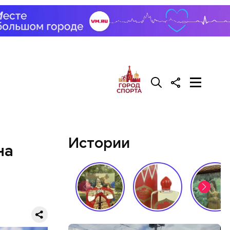
са на
да, после
Сейчас его
Истории
на