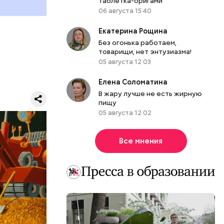
 работы в
таблетка-оригами
06 августа 15:40
ы.
Екатерина Рощина
думке
Без огонька работаем,
м.
товарищи, нет энтузиазма!
05 августа 12:03
Елена Соломатина
В жару лучше не есть жирную
пищу
05 августа 12:02
ЕРЫ
Все мнения