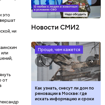
и это
овершат
Новости СМИ2
ской, ни
раинским
Проще, чем кажется
в,
 или
езно.
шений,
о без
езиновые
януть
о от
а
 100 тысяч
Как узнать, снесут ли дом по
дарства при
реновации в Москве: где
ии: кто может
искать информацию и сроки
Александр
 какие нужны