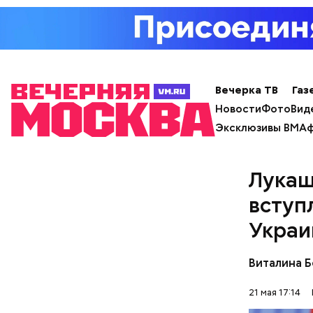
продажей 
посту ген
чего ушел
состояние
Вечерка ТВ
Газ
Новости
Фото
Вид
Эксклюзивы ВМ
Аф
Лукаш
вступ
Украи
Виталина 
Фото: Shutt
21 мая 17:14