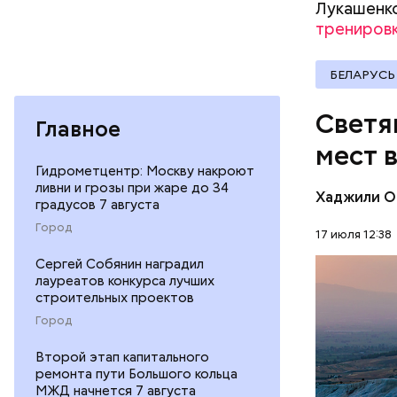
Лукашенко
тренировк
БЕЛАРУСЬ
Светя
Главное
мест 
Гидрометцентр: Москву накроют
ливни и грозы при жаре до 34
Хаджили О
градусов 7 августа
Термальны
Город
17 июля 12:38
сделаны и
Сергей Собянин наградил
известняк
ПРИРОДА
лауреатов конкурса лучших
создавали
строительных проектов
известных
Город
Второй этап капитального
Подход Ор
ремонта пути Большого кольца
всей Европ
МЖД начнется 7 августа