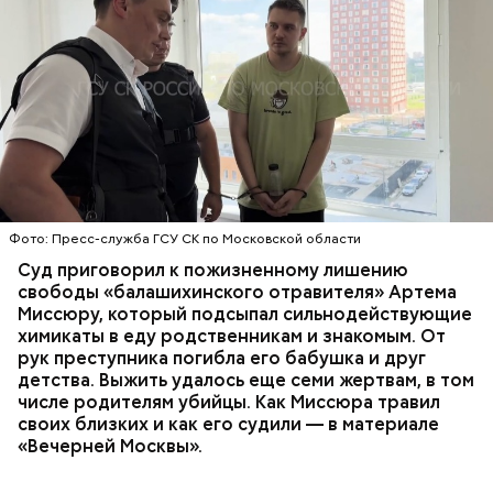
Все началось в июне, когда двое супругов
Видео: пресс-служба ГСУ СК по Московской области
обратились в местную больницу с жалобами на
плохое самочувствие. Врачи не смогли поставить
им точный диагноз, после чего анализы
потерпевших направили на экспертизу. В них
ОТРАВЛЕНИЯ
БАЛАШИХА
РОДИТЕЛИ
специалисты обнаружили сильнодействующий
СЛЕДСТВЕННЫЙ КОМИТЕТ
ЭКСПЕРТИЗЫ
химикат дихлорэтан, который не мог попасть в
организм супругов случайно. То же самое вещество
нашли в еде, изъятой из квартиры пострадавших.
Фото: Пресс-служба ГСУ СК по Московской области
Суд приговорил к пожизненному лишению
свободы «балашихинского отравителя» Артема
Миссюру, который подсыпал сильнодействующие
химикаты в еду родственникам и знакомым. От
рук преступника погибла его бабушка и друг
детства. Выжить удалось еще семи жертвам, в том
числе родителям убийцы. Как Миссюра травил
своих близких и как его судили — в материале
«Вечерней Москвы».