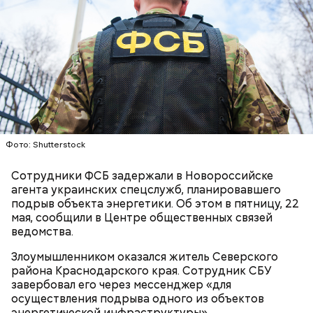
Play
Video
Блогеру грозило до семи лет лишения свободы.
Фото: Shutterstock
Сотрудники ФСБ задержали в Новороссийске
Видео: пресс-служба ГСУ СК по Московской области
агента украинских спецслужб, планировавшего
подрыв объекта энергетики. Об этом в пятницу, 22
мая, сообщили в Центре общественных связей
— Мы съездили за витаминами, вернулись обратно,
ведомства.
поднялись домой. У него ухудшилось самочувствие
через сутки... Его увезли в больницу,
Злоумышленником оказался житель Северского
реанимировали, и там он скончался, — рассказывал
района Краснодарского края. Сотрудник СБУ
Миссюра на допросе.
завербовал его через мессенджер «для
осуществления подрыва одного из объектов
энергетической инфраструктуры».