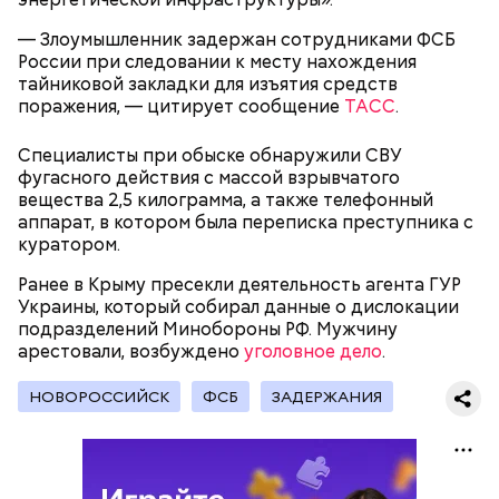
Родственники обналичивали деньги и возвращали
— Злоумышленник задержан сотрудниками ФСБ
их Гасанову. А чтобы пользоваться деньгами и не
России при следовании к месту нахождения
вызвать подозрений у налоговой, Гасанов либо
тайниковой закладки для изъятия средств
распределял их между еще несколькими счетами,
поражения, — цитирует сообщение
ТАСС
.
либо
покупал на них квартиры
.
Специалисты при обыске обнаружили СВУ
фугасного действия с массой взрывчатого
вещества 2,5 килограмма, а также телефонный
Следующим подопытным стал друг детства
аппарат, в котором была переписка преступника с
Миссюры Константин. 3 февраля того же года,
куратором.
когда молодые люди ехали вместе в машине,
— Гасанов, являясь индивидуальным
подозреваемый угостил приятеля морсом с
Ранее в Крыму пресекли деятельность агента ГУР
предпринимателем, осуществлял
этиленгликолем. Через два дня Константин умер в
Украины, который собирал данные о дислокации
предпринимательскую деятельность в области
больнице.
подразделений Минобороны РФ. Мужчину
продажи и размещения рекламы в социальных
арестовали, возбуждено
уголовное дело
.
сетях. С целью сокрытия своих доходов часть
денежных средств от спонсоров розыгрышей,
покупателей различных мотивационных курсов и
НОВОРОССИЙСК
ФСБ
ЗАДЕРЖАНИЯ
прогнозов ставок на спорт Гасанов получал на
свои личные лицевые счета как физического лица, а
также на подконтрольные родственникам лицевые
счета, — пояснили в
московской прокуратуре
.