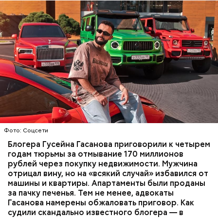
Фото: База розыска МВД РФ
В мае 2025 года МВД РФ объявило в
международный розыск
блогера Гусейна Гасанова.
В его отношении возбудили уголовное дело о
неуплате налогов и легализации преступных
доходов в особо крупном размере. В тот же день
НАЛОГИ
ПОИСК ЛЮДЕЙ
ДЕНЬГИ
МВД
мужчину
заочно арестовали
.
ГАСАН ГУСЕЙНОВ
Молодого человека задержали. На первом же
Фото: Соцсети
допросе он признался, что планировал отравить
только отчима. Тогда следователи посчитали, что
Блогера Гусейна Гасанова приговорили к четырем
мотивом преступления была квартира родителей,
годам тюрьмы за отмывание 170 миллионов
которая в случае их смерти перешла бы сыну. Но
рублей через покупку недвижимости. Мужчина
спустя несколько дней Миссюра заявил, что ранее
отрицал вину, но на «всякий случай» избавился от
уже травил других людей.
машины и квартиры. Апартаменты были проданы
за пачку печенья. Тем не менее, адвокаты
Гасанова намерены обжаловать приговор. Как
судили скандально известного блогера — в