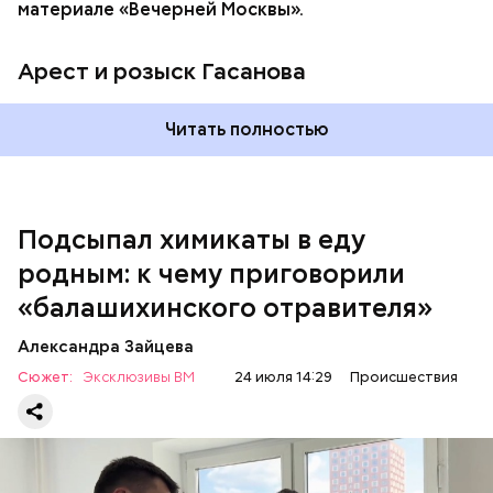
материале «Вечерней Москвы».
Арест и розыск Гасанова
Началось расследование. В квартире потерпевших
Читать полностью
установили скрытую камеру видеонаблюдения. На
записи попал 25-летний сын потерпевших Артем
Миссюра, который тайно приходил в квартиру
матери и отчима и подсыпал им в еду химикаты.
Подсыпал химикаты в еду
Также отравленную пищу ела его младшая сестра.
родным: к чему приговорили
«балашихинского отравителя»
Play
Александра Зайцева
Video
Сюжет:
Эксклюзивы ВМ
24 июля 14:29
Происшествия