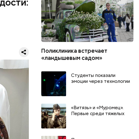
дости:
а первого
е дочери.
ого
а вместе с
ь аж до 80
Поликлиника встречает
«ландышевым садом»
Студенты показали
эмоции через технологии
«Витязь» и «Муромец».
Первые среди тяжелых