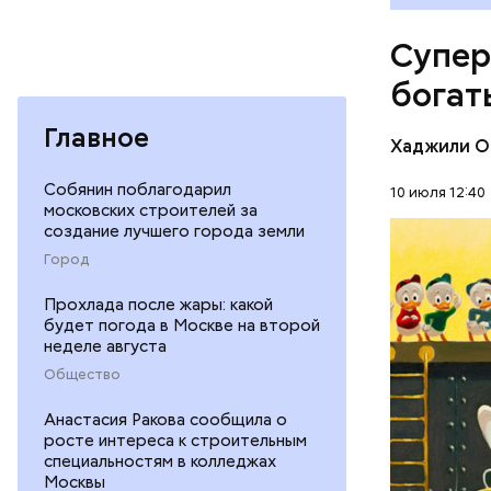
магазине 
владеющу
Супер
Первонача
делала ка
богат
Главное
Хаджили О
Собянин поблагодарил
10 июля 12:40
московских строителей за
создание лучшего города земли
Город
БОГАТСТ
Прохлада после жары: какой
ДЕНЬГИ
будет погода в Москве на второй
неделе августа
Общество
Анастасия Ракова сообщила о
росте интереса к строительным
специальностям в колледжах
Москвы
В 1991 го