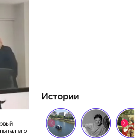
 создавал
 —
ь в
ь акций
Истории
новый
пытал его