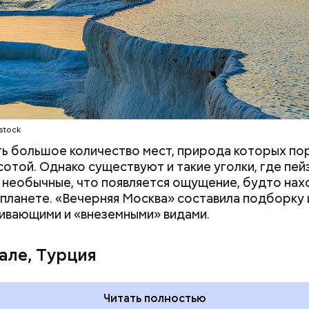
е бренды. Бизнесмен сейчас на пенсии, но при это
трудной ситуац
т контролировать акции своей компании. Его сос
претендовать и
ся примерно в 148 миллиардов долларов.
документы
c domain
stock
ть большое количество мест, природа которых п
сотой. Однако существуют и такие уголки, где пе
 необычные, что появляется ощущение, будто на
 планете. «Вечерняя Москва» составила подборку 
ивающими и «внеземными» видами.
але, Турция
Рандон (118 лет)
ртега — испанский бизнесмен, который начинал с
Читать полностью