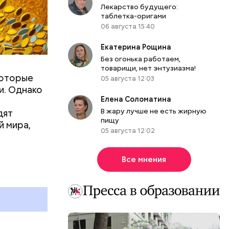
Лекарство будущего:
ризнана
таблетка-оригами
из живущих
06 августа 15:40
шимся в
17 лет.
Екатерина Рощина
Без огонька работаем,
товарищи, нет энтузиазма!
которые
05 августа 12:03
и. Однако
Елена Соломатина
В жару лучше не есть жирную
дят
пищу
й мира,
05 августа 12:02
Все мнения
ке, в
 и стала