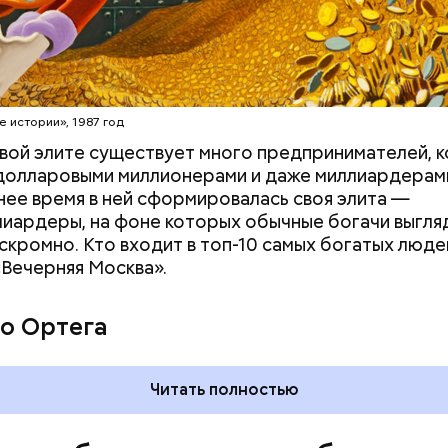
х. В 2015 году, когда ей было 115 лет, она была п
рым человеком в Японии, а в 2017-м — старейшим 
ире. Также она была последним человеком, родив
Наби Тадзима умерла 21 апреля 2018 года, прожив 1
erstock
е истории», 1987 год
вой элите существует много предпринимателей, 
долларовыми миллионерами и даже миллиардерам
нее время в ней сформировалась своя элита —
иардеры, на фоне которых обычные богачи выгля
скромно. Кто входит в топ-10 самых богатых люде
«Вечерняя Москва».
о Ортега
Читать полностью
има родилась 4 августа 1900 года в японском посел
рожила всю жизнь. В 1911 году она окончила школу