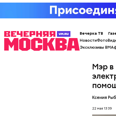
посту ген
чего ушел
состояние
Вечерка ТВ
Газ
Новости
Фото
Вид
Эксклюзивы ВМ
Аф
Мэр в
элект
помо
Фото: wikim
Ксения Ры
Фото: Shutt
22 мая 13:39