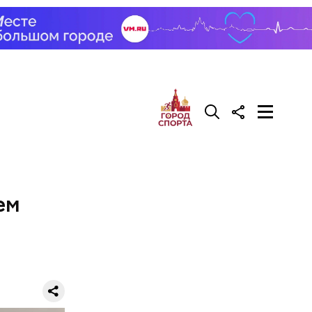
да, после
Сейчас его
ем