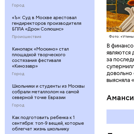
престарелы
Город
самым ста
«Ъ»: Суд в Москве арестовал
людей в м
гендиректоров производителя
XIX веке. 
БПЛА «Дрон Солюшнс»
Фото: Shutt
Происшествия
Фото: «Утины
В финансо
Кинопарк «Москино» стал
являются 
площадкой творческого
за послед
состязания фестиваля
супермилл
«Кинозавр»
довольно 
Город
выясняла 
Школьники и студенты из Москвы
собрали металлолом на самой
Аманси
северной точке Евразии
Город
Как подготовить ребенка к 1
сентября: топ-9 вещей, которые
Наби Тадз
облегчат жизнь школьнику
котором п