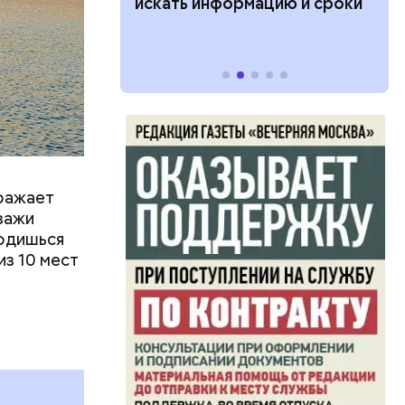
м
ии: кто может
искать информацию и сроки
тояние
 какие нужны
оражает
йзажи
ходишься
из 10 мест
 работы в