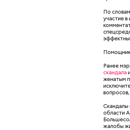
По словам
В 1945 го
участие в
помогать с
комментат
поступила 
спецсредс
перешла в
эффектны
была слеп
Фото: Shutt
вынуждена
Помощник 
Температу
заболела 
поэтому к
смогла оп
Ранее мэр
Однако ст
совсем не
скандала
и
обуви, но
женатым п
тапочки д
исключите
вопросов,
Стив Б
Скандалы 
области А
Большесол
жалобы жи