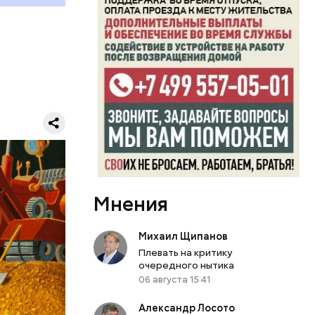
ы.
думке
м.
ЕРЫ
Мнения
Михаил Щипанов
Плевать на критику
очередного нытика
06 августа 15:41
Александр Лосото
ла в дом