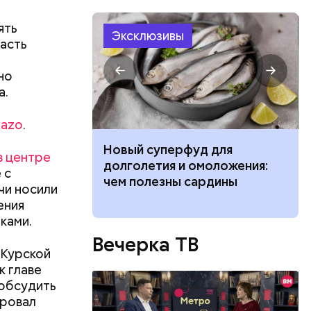
ять
Эксклюзивы
став
часть
1970-х она
5 лет
но
х она
а.
 была
он
tazo
.
в,
о и она
езно.
 ребенка к 1
Новый суперфуд для
ла во сне,
в центре
о без
 вещей,
долголетия и омоложения:
 с
езиновые
ат жизнь
чем полезны сардины
чи носили
ения
ками.
Вечерка ТВ
 Курской
к главе
 обсудить
ировал