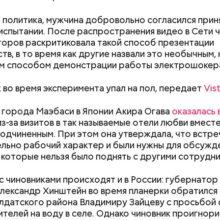
 политика, мужчина добровольно согласился прин
ду женщина устроилась в больницу в городе Виши, 
 испытании. После распространения видео в Сети 
иротам и старикам, где трудилась 28 лет. В конце 
оров раскритиковала такой способ презентации
в монастырь в Савойе, а в 2009 году в возрасте 10
тв, в то время как другие назвали это необычным, 
 другой монастырь в Тулоне. Однако в 2010-х года
м способом демонстрации работы электрошокер
ой и прикованной к инвалидному креслу, из-за чего
erstock
 переехать в дом престарелых. В 2021 году Ранд
во время эксперимента упал на пол, передает
Vis
ра воды здесь круглый год составляет 36 градусо
COVID-19, однако болезнь протекала бессимптомн
упаться в этих источниках приятно и к тому же пол
Построю замок, тигра
Как подготовить
равиться. 17 января 2023 года Люсиль Рандон умер
 города Маэбаси в Японии Акира Огава
оказалась 
оит быть осторожным: ходить здесь можно тольк
приручу: топ-7 самых
сентября: топ-9
много не дожив до 119 лет.
з-за визитов в так называемые отели любви вместе
 чтобы не поскользнуться, лучше взять носки или р
интересных площадок для
которые облегч
одчиненным. При этом она утверждала, что встре
ля душа.
детского досуга в Москве
школьнику
льно рабочий характер и были нужны для обсужд
 которые нельзя было поднять с другими сотрудни
алмер
с чиновниками происходят и в России: губернатор
лександр Хинштейн во время планерки обратился 
датского района Владимиру Зайцеву с просьбой
телей на воду в селе. Однако чиновник проигнор