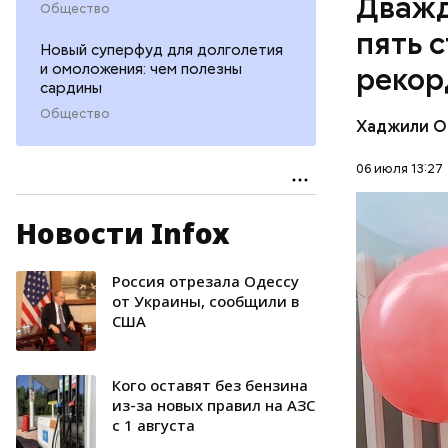
Дважд
Общество
работать 
пять 
ребенка. 
Новый суперфуд для долголетия
Тадзима т
и омоложения: чем полезны
рекор
тростника
сардины
одним из 
Общество
Хаджили О
лет.
06 июля 13:27
Новости Infox
ПЕНСИОН
Россия отрезала Одессу
от Украины, сообщили в
США
Кого оставят без бензина
из-за новых правил на АЗС
с 1 августа