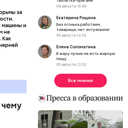
таблетка-оригами
06 августа 15:40
юрьмы за
Екатерина Рощина
ости.
Без огонька работаем,
т машины и
товарищи, нет энтузиазма!
м не
05 августа 12:03
 Как
ечерней
Елена Соломатина
В жару лучше не есть жирную
пищу
05 августа 12:02
Все мнения
 чему