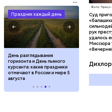
Фото: Пресс-
Праздник каждый день
Суд приг
«балаших
сильнодей
рук прест
удалось е
Миссюра т
«Вечерне
День разглядывания
День качания
горизонта и День пьяного
День шампан
Дихлор
курсанта: какие праздники
праздники о
отмечают в России и мире 5
и мире 4 авг
августа