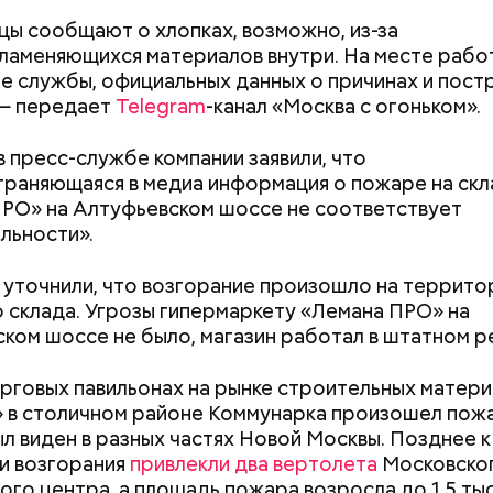
ы сообщают о хлопках, возможно, из-за
ламеняющихся материалов внутри. На месте раб
е службы, официальных данных о причинах и пос
 — передает
Telegram
-канал «Москва с огоньком».
в пресс-службе компании заявили, что
раняющаяся в медиа информация о пожаре на скл
РО» на Алтуфьевском шоссе не соответствует
льности».
е был жертвой Миссюры
 уточнили, что возгорание произошло на террито
 склада. Угрозы гипермаркету «Лемана ПРО» на
ли считали, что в период с 2019 по 2021 год Гасан
ком шоссе не было, магазин работал в штатном р
 от уплаты налогов на более чем 170 миллионов ру
 якобы распределил между родственниками и соб
орговых павильонах на рынке строительных матер
 в столичном районе Коммунарка произошел пож
Как узнать, снесут ли дом по
Как предотврат
л виден в разных частях Новой Москвы. Позднее к
реновации в Москве: где
диабета
и возгорания
привлекли два вертолета
Московско
искать информацию и сроки
ого центра, а площадь пожара возросла до 1,5 ты