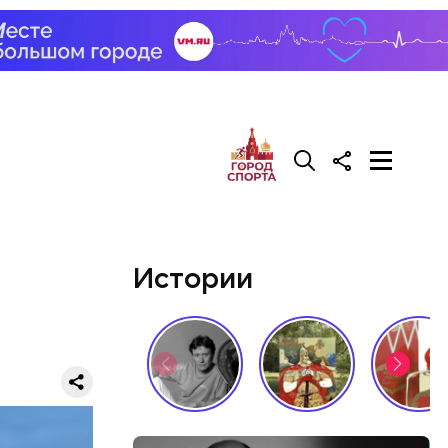
нтин. 3
машине,
 Через два
у. А чтобы
Истории
, Гасанов
о
покупал