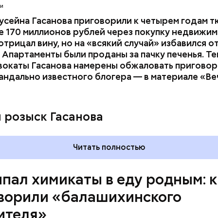
ти
усейна Гасанова приговорили к четырем годам т
 170 миллионов рублей через покупку недвижим
трицал вину, но на «всякий случай» избавился о
 Апартаменты были проданы за пачку печенья. Те
вокаты Гасанова намерены обжаловать приговор.
андально известного блогера — в материале «В
ay
deo
и розыск Гасанова
Читать полностью
пал химикаты в еду родным: к
ворили «балашихинского
ителя»