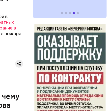
ой в
ратных
рание в
те пожара
ризнался,
елей,
колько
к чему
ова