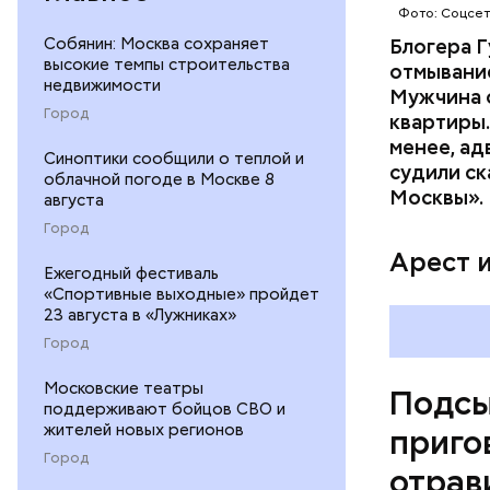
Фото: Соцсе
Собянин: Москва сохраняет
Блогера Г
высокие темпы строительства
отмывание
недвижимости
Мужчина о
Город
квартиры.
менее, ад
Синоптики сообщили о теплой и
судили ск
Pl
облачной погоде в Москве 8
Москвы».
августа
Vi
Город
Арест 
Ежегодный фестиваль
«Спортивные выходные» пройдет
23 августа в «Лужниках»
Город
Московские театры
Подсы
поддерживают бойцов СВО и
жителей новых регионов
приго
Город
отрав