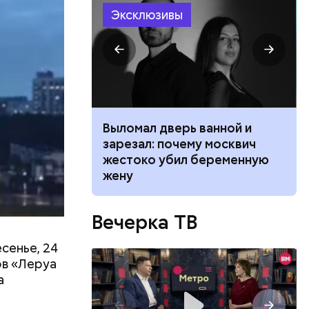
Эксклюзивы
й молодой
газине. 13
бленной,
ником
Выломал дверь ванной и
оме
, а
 маникюра в
зарезал: почему москвич
 нее
026
жестоко убил беременную
ществлял
жену
размещения
ов часть
 различных
Вечерка ТВ
 получал
 на
сенье, 24
в
ов «Леруа
а