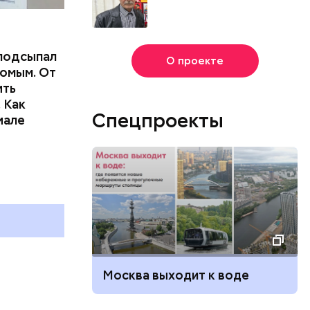
подсыпал
О проекте
омым. От
ить
 Как
Спецпроекты
иале
и
Москва выходит к воде