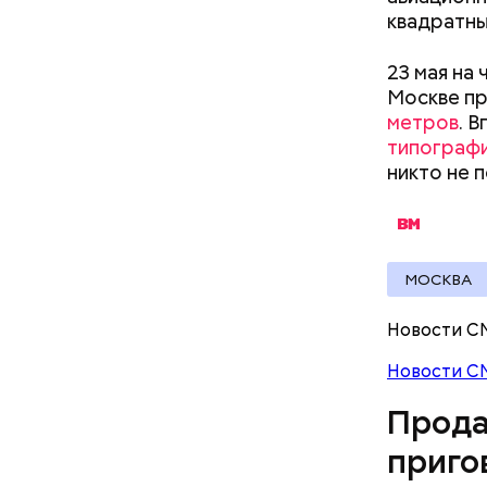
квадратны
документы
23 мая на
Москве пр
метров
. 
типограф
никто не 
МОСКВА
Молодого 
Новости С
что плани
Новости С
посчитали
которая в
Прода
дней Мисс
приго
Фото: База