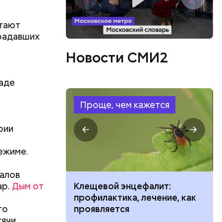
отают
традавших
Новости СМИ2
аде
Проще, чем кажется
рии
ов
ежиме.
блей. Эти
ственными
иалов
ар.
Дым от
ить развитие
Клещевой энцефалит:
профилактика, лечение, как
го
проявляется
сячи