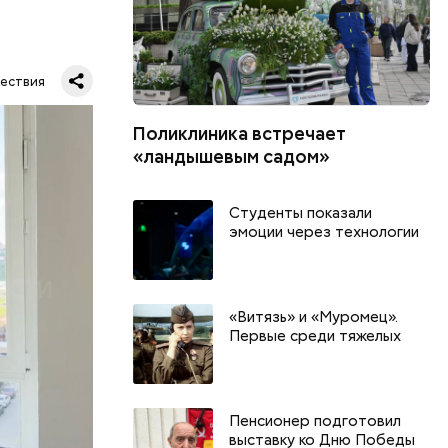
ествия
тную
Поликлиника встречает
гли
«ландышевым садом»
ших
пасть в
Студенты показали
эмоции через технологии
еде,
«Витязь» и «Муромец».
Первые среди тяжелых
Пенсионер подготовил
выставку ко Дню Победы