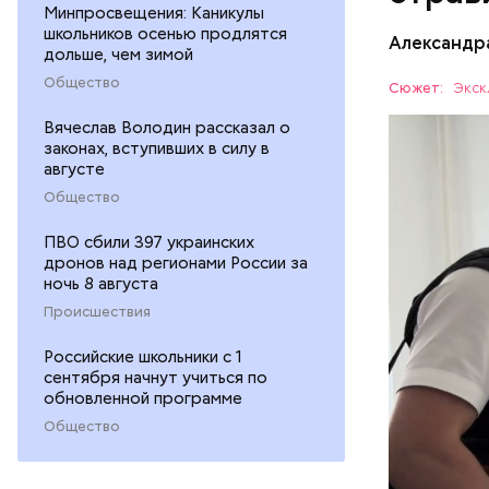
Минпросвещения: Каникулы
школьников осенью продлятся
Видео: пре
Александр
дольше, чем зимой
Общество
Сюжет:
Экск
Вячеслав Володин рассказал о
Все начал
законах, вступивших в силу в
больницу 
августе
поставить
ОТРАВЛЕ
Общество
направили
сильнодей
СЛЕДСТВ
ПВО сбили 397 украинских
организм 
дронов над регионами России за
изъятой и
ночь 8 августа
Происшествия
Российские школьники с 1
сентября начнут учиться по
обновленной программе
Общество