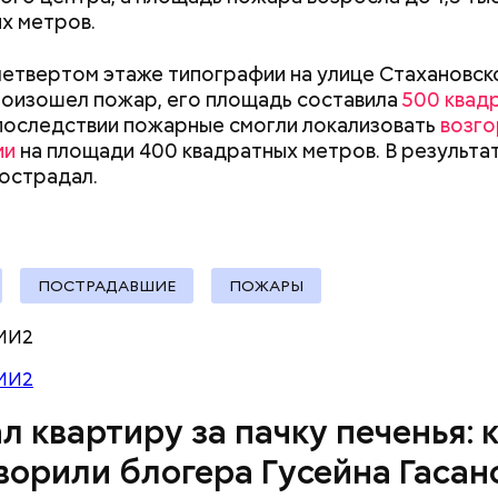
х метров.
 четвертом этаже типографии на улице Стахановск
оизошел пожар, его площадь составила
500 квад
Впоследствии пожарные смогли локализовать
возго
ии
на площади 400 квадратных метров. В результа
пострадал.
ПОСТРАДАВШИЕ
ПОЖАРЫ
человека задержали. На первом же допросе он п
МИ2
ровал отравить только отчима. Тогда следователи
МИ2
, что мотивом преступления была квартира родит
 случае их смерти перешла бы сыну. Но спустя нес
л квартиру за пачку печенья: 
юра заявил, что ранее уже травил других людей.
ворили блогера Гусейна Гасан
 розыска МВД РФ