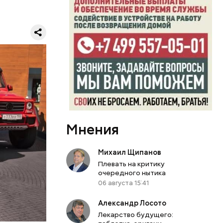
к
блогера
ло о
бо крупном
Мнения
Михаил Щипанов
Плевать на критику
или
очередного нытика
06 августа 15:41
ий сын
артиру
Александр Лосото
вленную
Лекарство будущего: