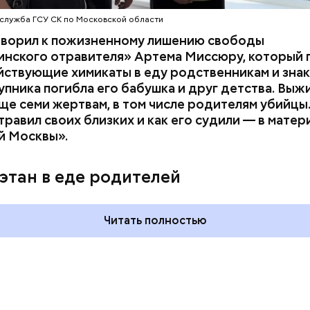
служба ГСУ СК по Московской области
оворил к пожизненному лишению свободы
инского отравителя» Артема Миссюру, который 
ствующие химикаты в еду родственникам и знак
упника погибла его бабушка и друг детства. Выж
ще семи жертвам, в том числе родителям убийцы.
равил своих близких и как его судили — в матер
й Москвы».
 на качелях и
Всемирный день кошек и
ского: какие
Международный день
этан в еде родителей
тмечают в России
бесконечности: какие
уста
праздники отмечают в Росси
и мире 8 августа
Читать полностью