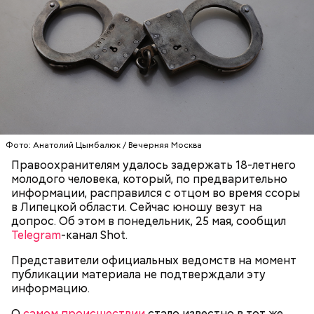
Video
Блогеру грозило до семи лет лишения свободы.
Видео: пресс-служба ГСУ СК по Московской области
Фото: Анатолий Цымбалюк / Вечерняя Москва
Правоохранителям удалось задержать 18-летнего
— Мы съездили за витаминами, вернулись обратно,
молодого человека, который, по предварительно
поднялись домой. У него ухудшилось самочувствие
информации, расправился с отцом во время ссоры
через сутки... Его увезли в больницу,
в Липецкой области. Сейчас юношу везут на
реанимировали, и там он скончался, — рассказывал
допрос. Об этом в понедельник, 25 мая, сообщил
Миссюра на допросе.
Telegram
-канал Shot.
Представители официальных ведомств на момент
публикации материала не подтверждали эту
Родственники обналичивали деньги и возвращали
информацию.
их Гасанову. А чтобы пользоваться деньгами и не
вызвать подозрений у налоговой, Гасанов либо
О
самом происшествии
стало известно в тот же