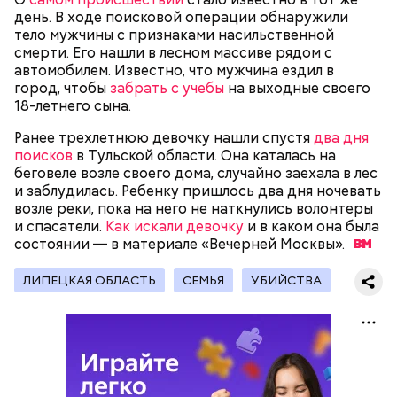
распределял их между еще несколькими счетами,
день. В ходе поисковой операции обнаружили
либо
покупал на них квартиры
.
тело мужчины с признаками насильственной
смерти. Его нашли в лесном массиве рядом с
автомобилем. Известно, что мужчина ездил в
город, чтобы
забрать с учебы
на выходные своего
Следующим подопытным стал друг детства
18-летнего сына.
Миссюры Константин. 3 февраля того же года,
когда молодые люди ехали вместе в машине,
Ранее трехлетнюю девочку нашли спустя
два дня
— Гасанов, являясь индивидуальным
подозреваемый угостил приятеля морсом с
поисков
в Тульской области. Она каталась на
предпринимателем, осуществлял
этиленгликолем. Через два дня Константин умер в
беговеле возле своего дома, случайно заехала в лес
предпринимательскую деятельность в области
больнице.
и заблудилась. Ребенку пришлось два дня ночевать
продажи и размещения рекламы в социальных
возле реки, пока на него не наткнулись волонтеры
сетях. С целью сокрытия своих доходов часть
и спасатели.
Как искали девочку
и в каком она была
денежных средств от спонсоров розыгрышей,
состоянии — в материале «Вечерней
Москвы».
покупателей различных мотивационных курсов и
прогнозов ставок на спорт Гасанов получал на
ЛИПЕЦКАЯ ОБЛАСТЬ
СЕМЬЯ
УБИЙСТВА
свои личные лицевые счета как физического лица, а
также на подконтрольные родственникам лицевые
счета, — пояснили в
московской прокуратуре
.
Первой жертвой Миссюры была его девушка.
Именно на ней молодой человек впервые испытал
химикаты, купленные в интернет-магазине. 13
января 2024 года он подсыпал дихлорэтан в