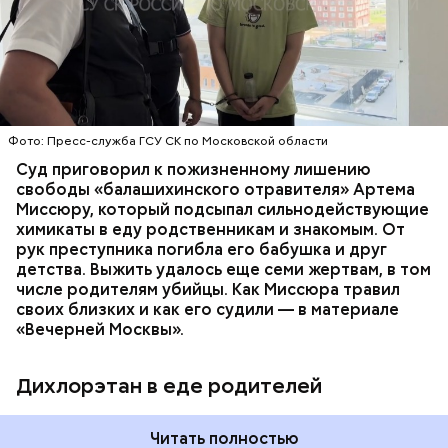
плохое самочувствие. Врачи не смогли поставить
им точный диагноз, после чего анализы
потерпевших направили на экспертизу. В них
ОТРАВЛЕНИЯ
БАЛАШИХА
РОДИТЕЛИ
специалисты обнаружили сильнодействующий
СЛЕДСТВЕННЫЙ КОМИТЕТ
ЭКСПЕРТИЗЫ
химикат дихлорэтан, который не мог попасть в
организм супругов случайно. То же самое вещество
нашли в еде, изъятой из квартиры пострадавших.
Фото: Пресс-служба ГСУ СК по Московской области
Суд приговорил к пожизненному лишению
свободы «балашихинского отравителя» Артема
Миссюру, который подсыпал сильнодействующие
химикаты в еду родственникам и знакомым. От
рук преступника погибла его бабушка и друг
детства. Выжить удалось еще семи жертвам, в том
числе родителям убийцы. Как Миссюра травил
своих близких и как его судили — в материале
«Вечерней Москвы».
Дихлорэтан в еде родителей
Читать полностью