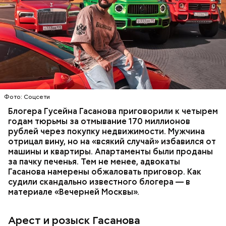
В мае 2025 года МВД РФ объявило в
международный розыск
блогера Гусейна Гасанова.
В его отношении возбудили уголовное дело о
неуплате налогов и легализации преступных
доходов в особо крупном размере. В тот же день
НАЛОГИ
ПОИСК ЛЮДЕЙ
ДЕНЬГИ
МВД
мужчину
заочно арестовали
.
ГАСАН ГУСЕЙНОВ
Молодого человека задержали. На первом же
Фото: Соцсети
допросе он признался, что планировал отравить
только отчима. Тогда следователи посчитали, что
Блогера Гусейна Гасанова приговорили к четырем
мотивом преступления была квартира родителей,
годам тюрьмы за отмывание 170 миллионов
которая в случае их смерти перешла бы сыну. Но
рублей через покупку недвижимости. Мужчина
спустя несколько дней Миссюра заявил, что ранее
отрицал вину, но на «всякий случай» избавился от
уже травил других людей.
машины и квартиры. Апартаменты были проданы
за пачку печенья. Тем не менее, адвокаты
Гасанова намерены обжаловать приговор. Как
судили скандально известного блогера — в
материале «Вечерней Москвы».
Арест и розыск Гасанова