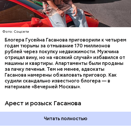
неуплате налогов и легализации преступных
доходов в особо крупном размере. В тот же день
НАЛОГИ
ПОИСК ЛЮДЕЙ
ДЕНЬГИ
МВД
мужчину
заочно арестовали
.
ГАСАН ГУСЕЙНОВ
Молодого человека задержали. На первом же
Фото: Соцсети
допросе он признался, что планировал отравить
только отчима. Тогда следователи посчитали, что
Блогера Гусейна Гасанова приговорили к четырем
мотивом преступления была квартира родителей,
годам тюрьмы за отмывание 170 миллионов
которая в случае их смерти перешла бы сыну. Но
рублей через покупку недвижимости. Мужчина
спустя несколько дней Миссюра заявил, что ранее
отрицал вину, но на «всякий случай» избавился от
уже травил других людей.
машины и квартиры. Апартаменты были проданы
за пачку печенья. Тем не менее, адвокаты
Гасанова намерены обжаловать приговор. Как
судили скандально известного блогера — в
материале «Вечерней Москвы».
Арест и розыск Гасанова
Началось расследование. В квартире потерпевших
Читать полностью
установили скрытую камеру видеонаблюдения. На
записи попал 25-летний сын потерпевших Артем