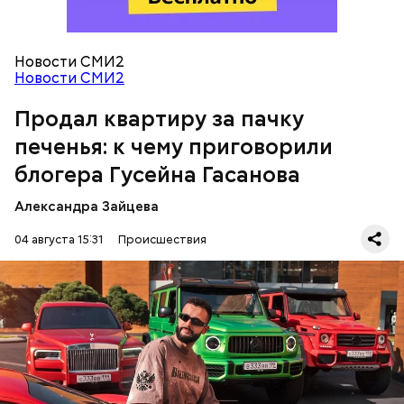
чем 170 миллионов рублей. Эти деньги он якобы
распределил между родственниками и
собственными счетами.
Новости СМИ2
Новости СМИ2
Продал квартиру за пачку
печенья: к чему приговорили
блогера Гусейна Гасанова
Александра Зайцева
Кто еще был жертвой Миссюры
04 августа 15:31
Происшествия
Фото: База розыска МВД РФ
В мае 2025 года МВД РФ объявило в
международный розыск
блогера Гусейна Гасанова.
В его отношении возбудили уголовное дело о