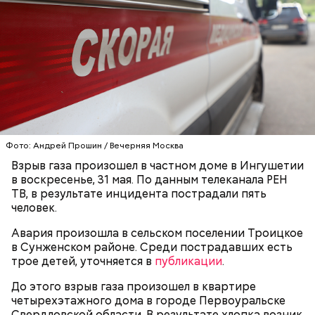
Видео: пресс-служба ГСУ СК по Московской области
— Мы съездили за витаминами, вернулись обратно,
поднялись домой. У него ухудшилось самочувствие
через сутки... Его увезли в больницу,
Фото: Андрей Прошин / Вечерняя Москва
реанимировали, и там он скончался, — рассказывал
Взрыв газа произошел в частном доме в Ингушетии
Миссюра на допросе.
в воскресенье, 31 мая. По данным телеканала РЕН
ТВ, в результате инцидента пострадали пять
человек.
Родственники обналичивали деньги и возвращали
Авария произошла в сельском поселении Троицкое
их Гасанову. А чтобы пользоваться деньгами и не
в Сунженском районе. Среди пострадавших есть
вызвать подозрений у налоговой, Гасанов либо
трое детей, уточняется в
публикации
.
распределял их между еще несколькими счетами,
либо
покупал на них квартиры
.
До этого взрыв газа произошел в квартире
четырехэтажного дома в городе Первоуральске
Свердловской области. В результате хлопка возник