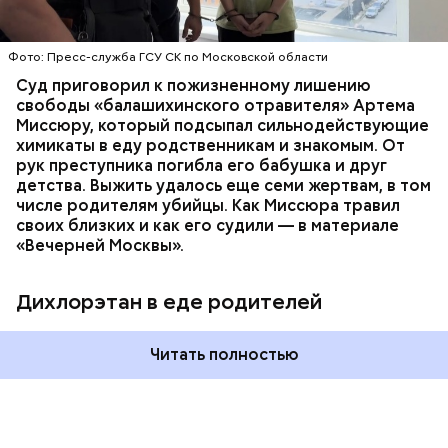
СЛЕДСТВЕННЫЙ КОМИТЕТ
ЭКСПЕРТИЗЫ
химикат дихлорэтан, который не мог попасть в
организм супругов случайно. То же самое вещество
нашли в еде, изъятой из квартиры пострадавших.
Фото: Пресс-служба ГСУ СК по Московской области
Суд приговорил к пожизненному лишению
свободы «балашихинского отравителя» Артема
Миссюру, который подсыпал сильнодействующие
химикаты в еду родственникам и знакомым. От
рук преступника погибла его бабушка и друг
детства. Выжить удалось еще семи жертвам, в том
числе родителям убийцы. Как Миссюра травил
своих близких и как его судили — в материале
«Вечерней Москвы».
Дихлорэтан в еде родителей
Читать полностью