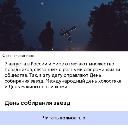
смотреть на звездопад 7 августа выезжают за
город — в местность, где нет светового
ЕДА
ПРАЗДНИКИ
ЗВЕЗДОПАД
загрязнения и где можно невооруженным глазом
СЛАДОСТИ
АСТРОНОМИЯ
наблюдать за падающими звездами.
Фото: shutterstock
7 августа в России и мире отмечают множество
праздников, связанных с разными сферами жизни
общества. Так, в эту дату справляют День
собирания звезд, Международный день холостяка
и День малины со сливками.
День собирания звезд
Читать полностью