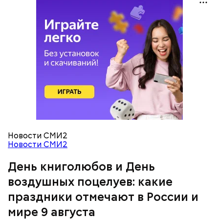
День «Счастье случается» был инициирован
Тайным обществом счастливых людей, чтобы
напомнить людям, что счастье на самом деле
кроется в мелочах. Отпраздновать этот день
можно, поделившись с другими людьми
счастливыми моментами из своей жизни.
День воздушных поцелуев
Новости СМИ2
Новости СМИ2
День книголюбов и День
воздушных поцелуев: какие
праздники отмечают в России и
мире 9 августа