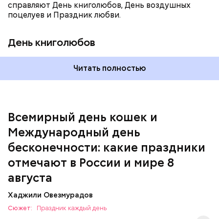
родными и близкими.
справляют День книголюбов, День воздушных
поцелуев и Праздник любви.
День книголюбов
Читать полностью
Всемирный день кошек и
Международный день бесконечности
Международный день
День малины со сливками
бесконечности: какие праздники
отмечают в России и мире 8
августа
Хаджили Овезмурадов
Сюжет:
Праздник каждый день