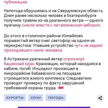
публикации
.
Праздник любви
Непогода обрушилась и на Свердловскую область.
Днем ранее несколько человек в Екатеринбурге
получили травмы из-за ураганного ветра — одного
мужчину
снесло вместе с металлическим забором
.
До этого в столичном районе Измайлово
порывистый ветер снес светофор на одном из
перекрестков. Упавшее устройство
чуть не задело
проходившего мимо человека
.
В Астрахани ураганный ветер
опрокинул
башенный кран
. Крановщик, который находился в
кабине, погиб. Инцидент произошел в
микрорайоне Бабаевского на площадке
День воздушных поцелуев отмечается с 1983 года.
строящегося жилого комплекса. Следователи
В некоторых молодежных заведениях европейских
проводят проверку по факту нарушений
стран в этот праздник устраиваются
требований охраны
тематические вечеринки и флешмобы. Кроме того,
труда.
отпраздновать эту дату можно, отправив
воздушный поцелуй близкому человеку через
КУРОРТЫ
СОЧИ
ПОГОДА
социальные сети и мессенджеры.