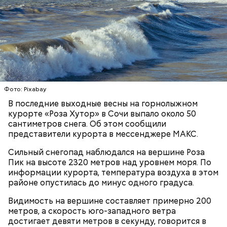
Праздник любви, или Ту бе-Ав, отмечается в
Израиле как местный аналог Дня святого
Валентина. Влюбленные в этот день делают друг
другу сюрпризы, дарят цветы и подарки,
устраивают свидания и признаются в своих
чувствах. Праздник уходит корнями в далекое
прошлое — во времена существования еврейской
Фото: Pixabay
традиции, когда девушки надевали белые платья и
В последние выходные весны на горнолыжном
водили хороводы в виноградниках, а юноши
курорте «Роза Хутор» в Сочи выпало около 50
искали себе невест.
сантиметров снега. Об этом сообщили
представители курорта в мессенджере МАКС.
Сильный снегопад наблюдался на вершине Роза
Пик на высоте 2320 метров над уровнем моря. По
информации курорта, температура воздуха в этом
районе опустилась до минус одного градуса.
Видимость на вершине составляет примерно 200
метров, а скорость юго-западного ветра
достигает девяти метров в секунду, говорится в