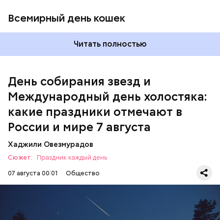
Всемирный день кошек
Читать полностью
Международный день холостяка
День собирания звезд и
Международный день холостяка:
какие праздники отмечают в
России и мире 7 августа
Хаджили Овезмурадов
Сюжет:
Праздник каждый день
07 августа 00:01
Общество
День собирания звезд учрежден в честь
метеорного потока Персеиды, который ежегодно
можно наблюдать в августе. Все любители