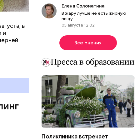
ргор
Елена Соломатина
В жару лучше не есть жирную
пищу
вгуста, в
05 августа 12:02
дима
 и
убка у
черней
Все мнения
овня
 в
развитие
е
ня
органов.
ет;
линг
рживают
Поликлиника встречает
ся.