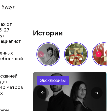
ы и
а будут
пока это
будут
ах от
25–27
Истории
дут
ециалист.
венных
 небольшой
сквичей
Эксклюзивы
удет
–10 метров
ых
туры