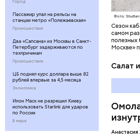
Город
помогае
кожи;
Пассажир упал на рельсы на
Фото: Shutter
клетчат
станции метро «Полежаевская»
холесте
Сезон каб
Происшествия
фолиева
самом раз
беремен
полезных 
Два «Сапсана» из Москвы в Санкт-
плода. 
Москве» п
Петербург задерживаются по
гомоцис
техпричинам
организ
Происшествия
Салат 
ряда оп
ЦБ поднял курс доллара выше 82
бета-ка
рублей впервые за 4,5 месяца
иммунит
Экономика
«делает
А еще и
Илон Маск не разрешил Киеву
Омола
лютеин 
использовать Starlink для ударов
наше зр
по России
изнут
калий —
В мире
сердечн
Анастасия
давлени
магний 