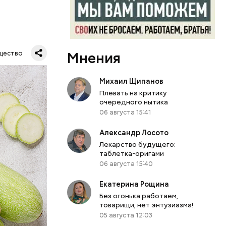
Мнения
щество
Михаил Щипанов
Плевать на критику
очередного нытика
06 августа 15:41
Александр Лосото
Лекарство будущего:
таблетка-оригами
06 августа 15:40
Екатерина Рощина
вает
Без огонька работаем,
товарищи, нет энтузиазма!
05 августа 12:03
р,