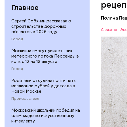
рецеп
Главное
Полина Па
Сергей Собянин рассказал о
Ингредие
строительстве дорожных
Сюжеты:
Экс
объектов в 2026 году
ЕДА
Город
Москвичи смогут увидеть пик
метеорного потока Персеиды в
ночь с 12 на 13 августа
Город
Родители отсудили почти пять
миллионов рублей у детсада в
— В момен
Новой Москве
контролир
Происшествия
положител
предотвра
кремний
Московский школьник победил на
олимпиаде по искусственному
омолаж
интеллекту
витамин