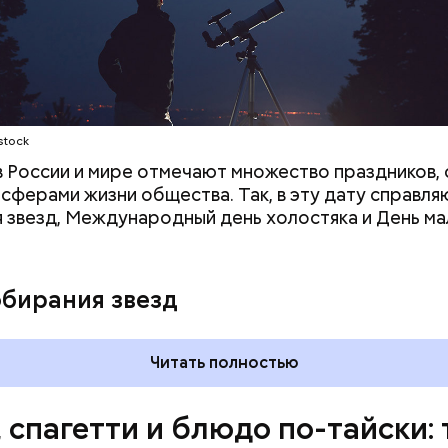
ое масло;
erstock
stock
 в России и мире отмечают множество праздников, 
 сферами жизни общества. Так, в эту дату справля
 звезд, Международный день холостяка и День ма
ыни
обирания звезд
Читать полностью
, спагетти и блюдо по-тайски: 