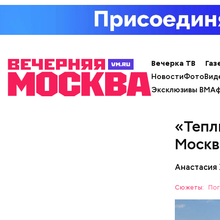
кабачок
брынза;
растите
Ранние пло
помидор
Вечерка ТВ
Газ
Новости
Фото
Вид
Эксклюзивы ВМ
Аф
«Тепл
Москв
Анастасия
Сюжеты:
Пог
День м