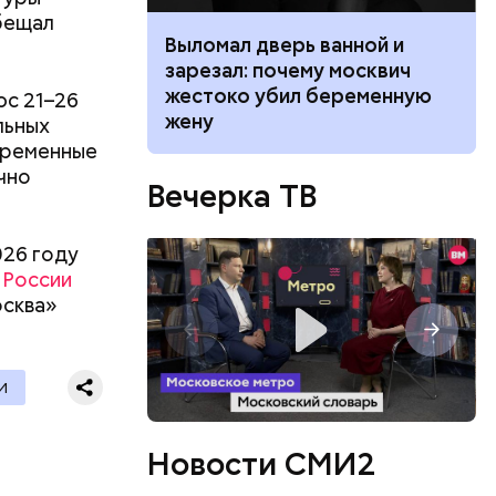
бещал
ником
Выломал дверь ванной и
 маникюра в
зарезал: почему москвич
026
жестоко убил беременную
юс 21–26
жену
льных
временные
чно
Вечерка ТВ
026 году
 России
осква»
ть
И
ь и
 людям:
ецептом
Новости СМИ2