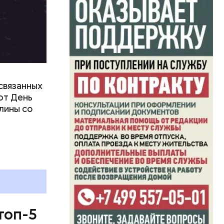
связанных
ют День
лины со
топ-5