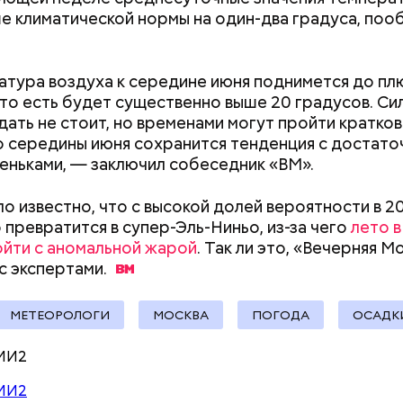
е климатической нормы на один-два градуса, поо
Дебошир и «гроза»
Маникюр кокош
силовиков: кто такой Роберт
украшу: тренды
Гилман, которого просят
Москве летом 2
тура воздуха к середине июня поднимется до пл
освободить США
 то есть будет существенно выше 20 градусов. Си
ародный день холостяка
ать не стоит, но временами могут пройти кратко
о середины июня сохранится тенденция с достато
еньками, — заключил собеседник «ВМ».
ло известно, что с высокой долей вероятности в 2
 превратится в супер-Эль-Ниньо, из-за чего
лето в
йти с аномальной жарой
. Так ли это, «Вечерняя М
 с
экспертами.
, порезанные кубиками, нужно легко обжарить на
етолог предупредила: не для всех дыня может бы
МЕТЕОРОЛОГИ
МОСКВА
ПОГОДА
ОСАДК
. К ним добавляются зелень петрушки, чеснок, сол
В первую очередь ее стоит есть с осторожностью
 масло. Получается очень вкусно, — поделился р
МИ2
МИ2