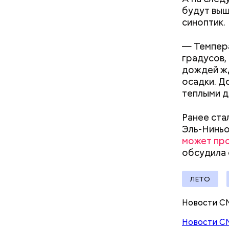
будут выш
синоптик.
— Темпера
градусов,
Междун
дождей жд
осадки. Д
теплыми д
Ранее ста
Эль-Ниньо
может про
обсудила
— Кабачки
Однако ди
ЛЕТО
сковороде
полезна. 
оливковое
Новости С
Копылов.
Новости С