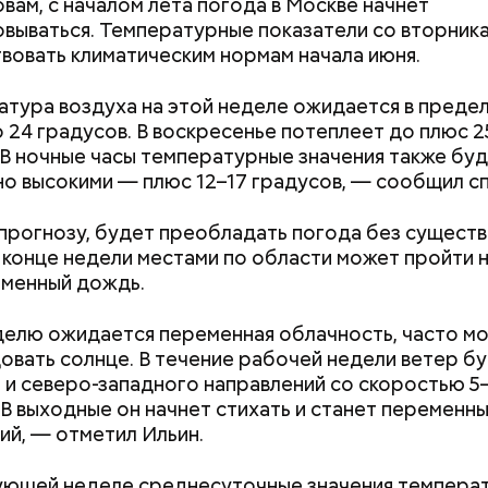
овам, с началом лета погода в Москве начнет
узьями, устраивают вечеринки, играют в видеоигр
вываться. Температурные показатели со вторник
время, наслаждаясь свободой и независимостью, 
вовать климатическим нормам начала июня.
 ведь может быть и так, что через год они уже не 
ми.
тура воздуха на этой неделе ожидается в предел
о 24 градусов. В воскресенье потеплеет до плюс 
 В ночные часы температурные значения также бу
о высокими — плюс 12–17 градусов, — сообщил сп
прогнозу, будет преобладать погода без сущест
ным диабетом;
в конце недели местами по области может пройти
весом.
еменный дождь.
ти из кабачков
елю ожидается переменная облачность, часто мо
овать солнце. В течение рабочей недели ветер б
 и северо-западного направлений со скоростью 5
. В выходные он начнет стихать и станет переменн
ий, — отметил Ильин.
ующей неделе среднесуточные значения темпера