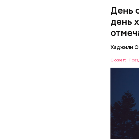
День 
день 
отмеч
Хаджили О
День соби
Персеиды,
Сюжет:
Праз
любители 
ЕДА
местность
невооруже
АСТРОНО
кабачок
петрушк
чеснок;