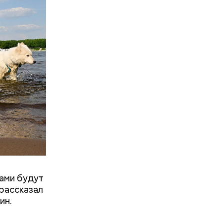
фруктозой.
 Но важно
к же как и
нами будут
рассказал
ин.
ятся со