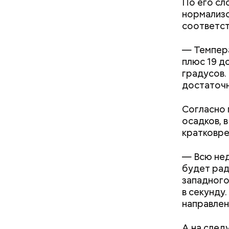
По его сл
своими др
нормализо
проводят 
соответст
возможно,
холостяка
— Темпера
плюс 19 д
градусов.
достаточн
Согласно 
с сахар
осадков, 
лишним 
кратковр
Спагет
— Всю нед
будет рад
западного
в секунду
направлен
А на след