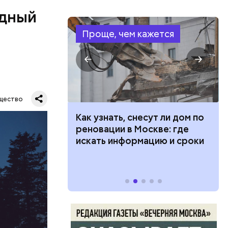
одный
Проще, чем кажется
Все
щество
род — в
 100 тысяч
Как узнать, снесут ли дом по
дарства при
реновации в Москве: где
ии: кто может
искать информацию и сроки
 какие нужны