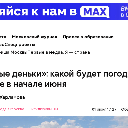
;
льное масло;
ды, по словам врача, лучше не есть:
ы черри либо грунтовые.
ета
Московский журнал
Пресса в образовании
ео
Спецпроекты
иша Москвы
Первые в медиа. Я — страна
Терапевт Кондрах
Чистит сосуды и 
продукты и напит
от рака: чем поле
которые выводят 
салат
ые деньки»: какой будет погод
организма
е в начале июня
 Харламова
ода в Москве
Эксклюзивы ВМ
01 июня 17:27
Об
алины со сливками