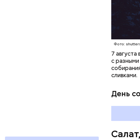
оливков
соль.
Фото: Shutt
Фото: shutter
7 августа
с разными
собирания
сливками.
Вред д
День с
Салат