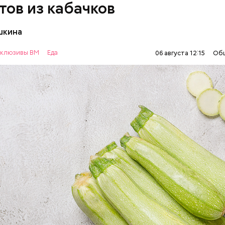
тов из кабачков
шкина
нты:
клюзивы ВМ
Еда
06 августа 12:15
Об
ОВОЩИ
РЕЦЕПТЫ
т стресса он держит сосуды под контролем и
ует более 300 реакций нашего организма. Также
ьно влияет на нервную систему, успокаивает,
щает спазмы, — пояснила Соломатина.
 — укрепляет кости, зубы, волосы и ногти и оказы
ивающее действие;
 С — работает как антиоксидант, иммуномодулято