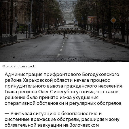
Google. Он родился в еврейской семье в Москве в
1973 году. Его отец был математиком, окончившим
МГУ, а мать была научным сотрудником в
Институте нефти и газа. Когда Сергею было шесть
лет, семья иммигрировала в США.
К тому же здесь водятся редкие виды животных и
других растений, которых в мире больше нигде не
встретить. На Сокотре также есть горы,
известняковое плато и прибрежные равнины,
Фото: shutterstock
которые дополняют «внеземную» атмосферу.
Администрация прифронтового Богодуховского
района Харьковской области начала процесс
принудительного вывоза гражданского населения.
Глава региона Олег Синегубов утончил, что такое
решение было принято из-за ухудшения
оперативной обстановки и регулярных обстрелов.
Фото: World Economic Forum / CC BY-NC-SA 2.0
— Учитывая ситуацию с безопасностью и
системные вражеские обстрелы, расширяем зону
обязательной эвакуации на Золочевском
Главная особенность острова Сокотра —