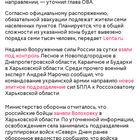
направлении, — уточнил глава ОВА.
драконовые деревья, которые растут только здесь.
Внешне они напоминают большие грибы, а
Согласно официальному распоряжению,
драконовыми их называют из-за красного цвета
обязательной эвакуации подлежат жители семи
смолы, которую местные жители сравнивают с
населенных пунктов. Планируется, что в общей
Сергей Брин
кровью дракона. Они же используют ее в
сложности из указанной зоны будет вывезено
медицинских целях и красят ей ткань и волосы.
порядка семи тысяч человек, передает
Lenta.ru
.
Недавно Вооруженные силы России за сутки
взяли
под контроль
Лесное и Новоподгородное в
Днепропетровской области, Караичное и Бударки
в Харьковской области. Среди прочего военный
эксперт Андрей Марочко сообщил, что
командование украинской армии направило
новое
элитное подразделение
сил БПЛА к Россоховатому
Харьковской области.
Министерство обороны отчиталось, что
российские бойцы
заняли Волоховку
в
Он находился на посту менеджера, занимался
Харьковской области. По уточненной информации,
наймом персонала и продажей продуктов. В 2000
Фото: Shutterstock
освобождением села занимались подразделения
году Балмер сменил Билла Гейтса на посту
группировки войск «Север». Днем ранее
генерального директора. Им он оставался до 2014
оборонное ведомство сообщило, что войска