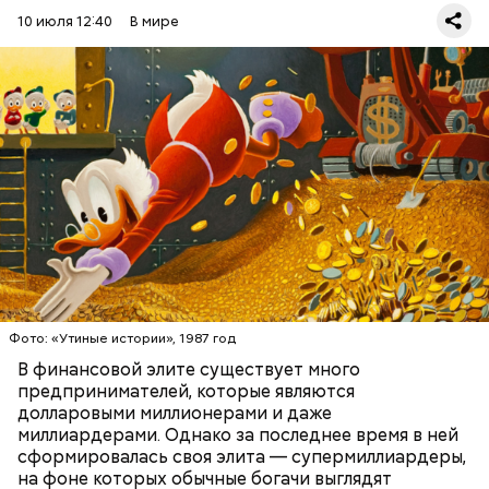
начинал с работы в магазине и сумел построить
10 июля 12:40
В мире
собственную компанию Inditex, владеющую
многими всемирно известными брендами одежды.
Первоначально это была сеть магазинов Zara,
которая по задумке делала качественную и
стильную одежду по доступным ценам.
БОГАТСТВО
БИЗНЕС
ПРЕДПРИНИМАТЕЛИ
МИЛЛИАРДЕРЫ
ДЕНЬГИ
Фото: «Утиные истории», 1987 год
В финансовой элите существует много
предпринимателей, которые являются
долларовыми миллионерами и даже
Фото: Shutterstock
миллиардерами. Однако за последнее время в ней
сформировалась своя элита — супермиллиардеры,
на фоне которых обычные богачи выглядят