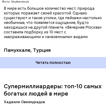
Фото: Shutterstock
В мире есть большое количество мест, природа
которых поражает своей красотой. Однако
существуют и такие уголки, где пейзажи настолько
необычные, что появляется ощущение, будто
находишься на другой планете. «Вечерняя Москва»
составила подборку из 10 мест с
Подход Ортеги окупил себя, и Zara со временем
завораживающими и «внеземными» видами.
стала популярна во всей Европе и США, а потом и
во всем мире. Кроме того, Inditex принадлежат
Pull&Bear, Massimo Dutti, Bershka, Stradivarius и
Памуккале, Турция
другие популярные бренды. Бизнесмен сейчас на
пенсии, но при этом продолжает контролировать
акции своей компании. Его состояние оценивается
Читать полностью
примерно в 148 миллиардов долларов.
Супермиллиардеры: топ-10 самых
богатых людей в мире
Хаджили Овезмурадов
Амансио Ортега — испанский бизнесмен, который