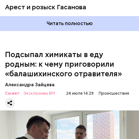
Арест и розыск Гасанова
Началось расследование. В квартире потерпевших
Читать полностью
установили скрытую камеру видеонаблюдения. На
записи попал 25-летний сын потерпевших Артем
Миссюра, который тайно приходил в квартиру
матери и отчима и подсыпал им в еду химикаты.
Подсыпал химикаты в еду
Также отравленную пищу ела его младшая сестра.
родным: к чему приговорили
«балашихинского отравителя»
Play
Александра Зайцева
Video
Сюжет:
Эксклюзивы ВМ
24 июля 14:29
Происшествия