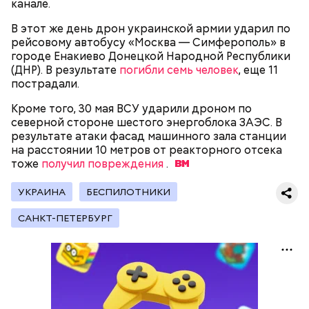
канале.
их Гасанову. А чтобы пользоваться деньгами и не
вызвать подозрений у налоговой, Гасанов либо
В этот же день дрон украинской армии ударил по
распределял их между еще несколькими счетами,
рейсовому автобусу «Москва — Симферополь» в
либо
покупал на них квартиры
.
городе Енакиево Донецкой Народной Республики
(ДНР). В результате
погибли семь человек
, еще 11
пострадали.
Следующим подопытным стал друг детства
Кроме того, 30 мая ВСУ ударили дроном по
Миссюры Константин. 3 февраля того же года,
северной стороне шестого энергоблока ЗАЭС. В
когда молодые люди ехали вместе в машине,
— Гасанов, являясь индивидуальным
результате атаки фасад машинного зала станции
подозреваемый угостил приятеля морсом с
предпринимателем, осуществлял
на расстоянии 10 метров от реакторного отсека
этиленгликолем. Через два дня Константин умер в
предпринимательскую деятельность в области
тоже
получил повреждения
.
больнице.
продажи и размещения рекламы в социальных
сетях. С целью сокрытия своих доходов часть
УКРАИНА
БЕСПИЛОТНИКИ
денежных средств от спонсоров розыгрышей,
покупателей различных мотивационных курсов и
САНКТ-ПЕТЕРБУРГ
прогнозов ставок на спорт Гасанов получал на
свои личные лицевые счета как физического лица, а
также на подконтрольные родственникам лицевые
счета, — пояснили в
московской прокуратуре
.
Первой жертвой Миссюры была его девушка.
Именно на ней молодой человек впервые испытал