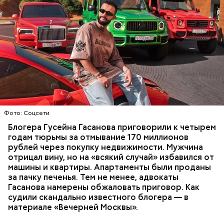
Фото: База розыска МВД РФ
В мае 2025 года МВД РФ объявило в
международный розыск
блогера Гусейна Гасанова.
В его отношении возбудили уголовное дело о
неуплате налогов и легализации преступных
доходов в особо крупном размере. В тот же день
НАЛОГИ
ПОИСК ЛЮДЕЙ
ДЕНЬГИ
МВД
мужчину
заочно арестовали
.
ГАСАН ГУСЕЙНОВ
Молодого человека задержали. На первом же
Фото: Соцсети
допросе он признался, что планировал отравить
только отчима. Тогда следователи посчитали, что
Блогера Гусейна Гасанова приговорили к четырем
мотивом преступления была квартира родителей,
годам тюрьмы за отмывание 170 миллионов
которая в случае их смерти перешла бы сыну. Но
рублей через покупку недвижимости. Мужчина
спустя несколько дней Миссюра заявил, что ранее
отрицал вину, но на «всякий случай» избавился от
уже травил других людей.
машины и квартиры. Апартаменты были проданы
за пачку печенья. Тем не менее, адвокаты
Гасанова намерены обжаловать приговор. Как
судили скандально известного блогера — в
материале «Вечерней Москвы».