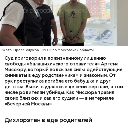
Все началось в июне, когда двое супругов
Видео: пресс-служба ГСУ СК по Московской области
обратились в местную больницу с жалобами на
плохое самочувствие. Врачи не смогли поставить
им точный диагноз, после чего анализы
потерпевших направили на экспертизу. В них
ОТРАВЛЕНИЯ
БАЛАШИХА
РОДИТЕЛИ
специалисты обнаружили сильнодействующий
СЛЕДСТВЕННЫЙ КОМИТЕТ
ЭКСПЕРТИЗЫ
химикат дихлорэтан, который не мог попасть в
организм супругов случайно. То же самое вещество
нашли в еде, изъятой из квартиры пострадавших.
Фото: Пресс-служба ГСУ СК по Московской области
Суд приговорил к пожизненному лишению
свободы «балашихинского отравителя» Артема
Миссюру, который подсыпал сильнодействующие
химикаты в еду родственникам и знакомым. От
рук преступника погибла его бабушка и друг
детства. Выжить удалось еще семи жертвам, в том
числе родителям убийцы. Как Миссюра травил
своих близких и как его судили — в материале
«Вечерней Москвы».
Дихлорэтан в еде родителей