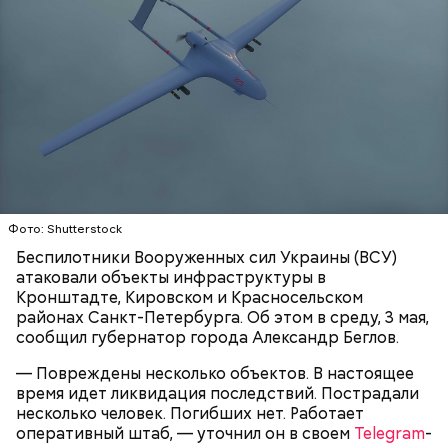
Video
Блогеру грозило до семи лет лишения свободы.
Видео: пресс-служба ГСУ СК по Московской области
Фото: Shutterstock
Беспилотники Вооруженных сил Украины (ВСУ)
атаковали объекты инфраструктуры в
— Мы съездили за витаминами, вернулись обратно,
Кронштадте, Кировском и Красносельском
поднялись домой. У него ухудшилось самочувствие
районах Санкт-Петербурга. Об этом в среду, 3 мая,
через сутки... Его увезли в больницу,
сообщил губернатор города Александр Беглов.
реанимировали, и там он скончался, — рассказывал
Миссюра на допросе.
— Повреждены несколько объектов. В настоящее
время идет ликвидация последствий. Пострадали
несколько человек. Погибших нет. Работает
оперативный штаб, — уточнил он в своем
Telegram
-
Родственники обналичивали деньги и возвращали