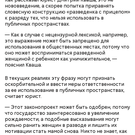
нововведение, а скорее попытка приравнять
словесную конструкцию «разведенка с прицепом»
к разряду тех, что нельзя использовать в
публичных пространствах.
— Как в случае с нецензурной лексикой, например,
это выражение может быть запрещено для
использования в общественных местах, потому что
оно может восприниматься разведенной
Праздник любви, или Ту бе-Ав, отмечается в
женщиной с ребенком как уничижительное, —
Израиле как местный аналог Дня святого
пояснил Кваша.
Валентина. Влюбленные в этот день делают друг
другу сюрпризы, дарят цветы и подарки,
В текущих реалиях эту фразу могут признать
устраивают свидания и признаются в своих
оскорбительной и ввести меры ответственности
чувствах. Праздник уходит корнями в далекое
за ее использование в публичных пространствах,
прошлое — во времена существования еврейской
считает юрист.
традиции, когда девушки надевали белые платья и
водили хороводы в виноградниках, а юноши
— Этот законопроект может быть одобрен, потому
искали себе невест.
что государство заинтересовано в увеличении
рождаемости, а подобные высказывания могут
сильно ранить женщин в разводе и лишить их
мотивации стать мамой снова. Никто не знает, как