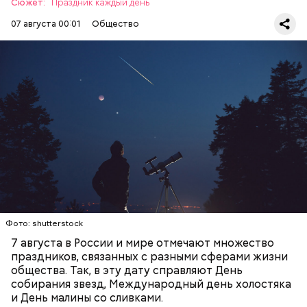
Сюжет:
Праздник каждый день
07 августа 00:01
Общество
День собирания звезд учрежден в честь
метеорного потока Персеиды, который ежегодно
можно наблюдать в августе. Все любители
смотреть на звездопад 7 августа выезжают за
город — в местность, где нет светового
ЕДА
ПРАЗДНИКИ
ЗВЕЗДОПАД
загрязнения и где можно невооруженным глазом
СЛАДОСТИ
АСТРОНОМИЯ
наблюдать за падающими звездами.
Фото: shutterstock
7 августа в России и мире отмечают множество
праздников, связанных с разными сферами жизни
общества. Так, в эту дату справляют День
собирания звезд, Международный день холостяка
и День малины со сливками.