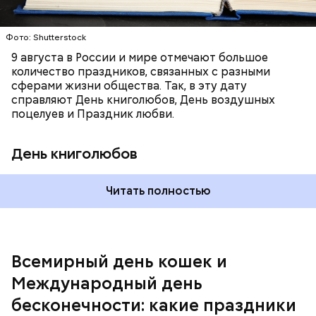
День малины со сливками отмечается в США в
1987 году. Так как цифра восемь похожа на знак
честь вкусового сочетания этой ягоды со сливками.
бесконечности, то и дата была выбрана «08.08». В
В этот праздник люди едят не только малину со
Фото: Shutterstock
этот праздник организуются тематические лекции
сливками, но и другие десерты на основе этих
по математике и философии, а также проводят
9 августа в России и мире отмечают большое
двух ингредиентов. Их можно купить в магазине
выставки на тему бесконечности.
количество праздников, связанных с разными
или сделать самостоятельно вместе со своими
сферами жизни общества. Так, в эту дату
родными и близкими.
справляют День книголюбов, День воздушных
поцелуев и Праздник любви.
День книголюбов
Читать полностью
Всемирный день кошек и
Международный день бесконечности
Международный день
День малины со сливками
бесконечности: какие праздники