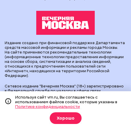
Издание создано при финансовой поддержке Департамента
средств массовой информации и рекламы города Москвы.
На сайте применяются рекомендательные технологии
(информационные технологии предоставления информации
на основе сбора, систематизации и анализа сведений,
относящихся к предпочтениям пользователей сети
«Интернет», находящихся на территории Российской
Федерации).
Сетевое издание "Вечерняя Москва" (18+) зарегистрировано
в Федеральной службе по надзору в сфере связи,
информационных технологий и массовых коммуникаций
Используя сайт vm.ru, Вы соглашаетесь с
(Роскомнадзор). Свидетельство о регистрации ЭЛ № ФС 77 -
использованием файлов cookie, которые указаны в
90524 от 09.12.2025. Учредитель: АО "Редакция газеты
Политике конфиденциальности
"Вечерняя Москва". Главный редактор
vm.ru
: Александр
Геннадьевич Глуходедов. Адрес редакции: 127015, г.Москва,
Хорошо
Бумажный пр-д, д. 14, стр. 2. Телефон:
+7(499)557-04-24
. Адрес
эл.почты:
edit@vm.ru
. Почта для связи с редакцией сайта:
news@vm.ru
.