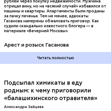
которая в случае их смерти перешла бы сыну. Но
рублей через покупку недвижимости. Мужчина
спустя несколько дней Миссюра заявил, что ранее
отрицал вину, но на «всякий случай» избавился от
уже травил других людей.
машины и квартиры. Апартаменты были проданы
за пачку печенья. Тем не менее, адвокаты
Гасанова намерены обжаловать приговор. Как
судили скандально известного блогера — в
материале «Вечерней Москвы».
Арест и розыск Гасанова
Началось расследование. В квартире потерпевших
Читать полностью
установили скрытую камеру видеонаблюдения. На
записи попал 25-летний сын потерпевших Артем
Миссюра, который тайно приходил в квартиру
матери и отчима и подсыпал им в еду химикаты.
Подсыпал химикаты в еду
Также отравленную пищу ела его младшая сестра.
родным: к чему приговорили
«балашихинского отравителя»
Play
Александра Зайцева