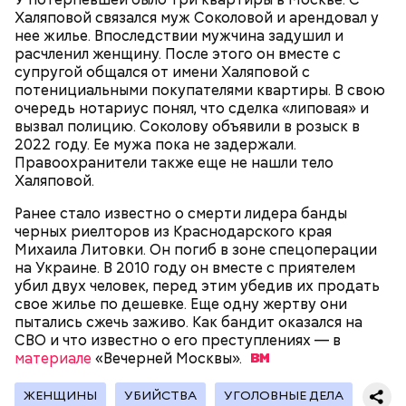
поднялись домой. У него ухудшилось самочувствие
Халяповой связался муж Соколовой и арендовал у
через сутки... Его увезли в больницу,
нее жилье. Впоследствии мужчина задушил и
реанимировали, и там он скончался, — рассказывал
расчленил женщину. После этого он вместе с
Миссюра на допросе.
супругой общался от имени Халяповой с
потенициальными покупателями квартиры. В свою
очередь нотариус понял, что сделка «липовая» и
вызвал полицию. Соколову объявили в розыск в
Родственники обналичивали деньги и возвращали
2022 году. Ее мужа пока не задержали.
их Гасанову. А чтобы пользоваться деньгами и не
Правоохранители также еще не нашли тело
вызвать подозрений у налоговой, Гасанов либо
Халяповой.
распределял их между еще несколькими счетами,
либо
покупал на них квартиры
.
Ранее стало известно о смерти лидера банды
черных риелторов из Краснодарского края
Михаила Литовки. Он погиб в зоне спецоперации
на Украине. В 2010 году он вместе с приятелем
Следующим подопытным стал друг детства
убил двух человек, перед этим убедив их продать
Миссюры Константин. 3 февраля того же года,
свое жилье по дешевке. Еще одну жертву они
когда молодые люди ехали вместе в машине,
— Гасанов, являясь индивидуальным
пытались сжечь заживо. Как бандит оказался на
подозреваемый угостил приятеля морсом с
предпринимателем, осуществлял
СВО и что известно о его преступлениях — в
этиленгликолем. Через два дня Константин умер в
предпринимательскую деятельность в области
материале
«Вечерней
Москвы».
больнице.
продажи и размещения рекламы в социальных
сетях. С целью сокрытия своих доходов часть
ЖЕНЩИНЫ
УБИЙСТВА
УГОЛОВНЫЕ ДЕЛА