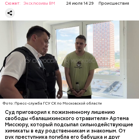
Video
Сюжет:
Эксклюзивы ВМ
24 июля 14:29
Происшествия
Все началось в июне, когда двое супругов
Видео: пресс-служба ГСУ СК по Московской области
обратились в местную больницу с жалобами на
плохое самочувствие. Врачи не смогли поставить
им точный диагноз, после чего анализы
потерпевших направили на экспертизу. В них
ОТРАВЛЕНИЯ
БАЛАШИХА
РОДИТЕЛИ
специалисты обнаружили сильнодействующий
СЛЕДСТВЕННЫЙ КОМИТЕТ
ЭКСПЕРТИЗЫ
химикат дихлорэтан, который не мог попасть в
организм супругов случайно. То же самое вещество
нашли в еде, изъятой из квартиры пострадавших.
Фото: Пресс-служба ГСУ СК по Московской области
Суд приговорил к пожизненному лишению
свободы «балашихинского отравителя» Артема
Миссюру, который подсыпал сильнодействующие
химикаты в еду родственникам и знакомым. От
рук преступника погибла его бабушка и друг