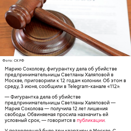
родителей погибшего юноши пали на Миссюру, но
доказать его причастность к кончине их сына не
удалось. Когда же подозреваемого задержали, он
заявил, что ничего не подсыпал в морс и утверждал,
что яд могли добавить в бутылку
некие
недоброжелатели
.
Play
Video
Фото: СК РФ
Марию Соколову, фигурантку дела об убийстве
предпринимательницы Светланы Халяповой в
Блогеру грозило до семи лет лишения свободы.
Москве, приговорили к 12 годам колонии. Об этом в
среду, 3 июня, сообщили в Telegram-канале «112».
— Фигурантка дела об убийстве
предпринимательницы Светланы Халяповой —
Мария Соколова — получила 12 лет лишения
Видео: пресс-служба ГСУ СК по Московской области
свободы. Обвиняемая просила назначить ей
условный срок, — говорится в
публикации
.
— Мы съездили за витаминами, вернулись обратно,
У потерпевшей было три квартиры в Москве. С