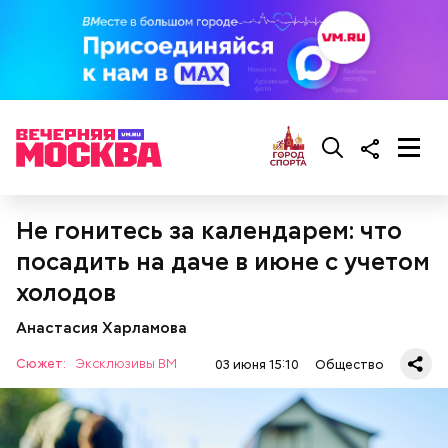
— Курица сначала обжаривается с небольшим
количеством масла и лука на сковороде. Затем ее
нужно отправить в глубокий противень. Сверху
кладем кабачки, нарезанные крупным кубиком, —
порекомендовал собеседник «ВМ».
Не гонитесь за календарем: что
посадить на даче в июне с учетом
холодов
Анастасия Харламова
кабачок;
Сюжет:
Эксклюзивы ВМ
03 июня 15:10
Общество
лук;
растительное масло;
соль, перец по вкусу;
свежий базилик;