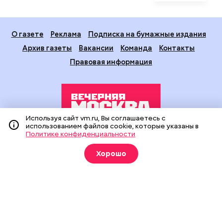
О газете
Реклама
Подписка на бумажные издания
Архив газеты
Вакансии
Команда
Контакты
Правовая информация
Используя сайт vm.ru, Вы соглашаетесь с
использованием файлов cookie, которые указаны в
Политике конфиденциальности
Издание создано при финансовой поддержке Департамента
средств массовой информации и рекламы города Москвы.
Хорошо
На сайте применяются рекомендательные технологии
(информационные технологии предоставления информации
на основе сбора, систематизации и анализа сведений,
относящихся к предпочтениям пользователей сети
«Интернет», находящихся на территории Российской
Федерации).
Сетевое издание "Вечерняя Москва" (18+) зарегистрировано
в Федеральной службе по надзору в сфере связи,