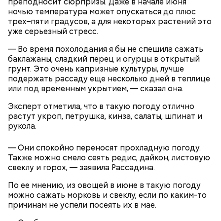
преподносит сюрпризы. Даже в начале июня
ночью температура может опускаться до плюс
трех–пяти градусов, а для некоторых растений это
уже серьезный стресс.
— Во время похолодания я бы не спешила сажать
баклажаны, сладкий перец и огурцы в открытый
грунт. Это очень капризные культуры, лучше
подержать рассаду еще несколько дней в теплице
или под временным укрытием, — сказал она.
Эксперт отметила, что в такую погоду отлично
День «Счастье случается» был инициирован
растут укроп, петрушка, кинза, салаты, шпинат и
Тайным обществом счастливых людей, чтобы
рукола.
Кабачки, тушеные с курицей
напомнить людям, что счастье на самом деле
кроется в мелочах. Отпраздновать этот день
Эндокринолог Куликова
— Они спокойно переносят прохладную погоду.
Уберут отеки и улучшат зрение:
Как приготовить домашний
объяснила, в чем заключается
можно, поделившись с другими людьми
Также можно смело сеять редис, дайкон, листовую
диетолог Соломатина рассказала
майонез: три простых рецепта
польза сезонных овощей и
счастливыми моментами из своей жизни.
о пользе кабачков
свеклу и горох, — заявила Рассадина.
фруктов
По ее мнению, из овощей в июне в такую погоду
можно сажать морковь и свеклу, если по каким-то
причинам не успели посеять их в мае.