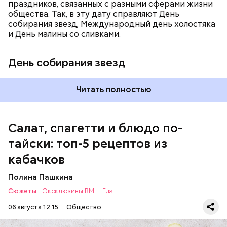
праздников, связанных с разными сферами жизни
общества. Так, в эту дату справляют День
собирания звезд, Международный день холостяка
кабачок;
и День малины со сливками.
петрушка;
чеснок;
День собирания звезд
оливковое масло;
соль.
Читать полностью
Салат, спагетти и блюдо по-
тайски: топ-5 рецептов из
кабачков
Полина Пашкина
Сюжеты:
Эксклюзивы ВМ
Еда
06 августа 12:15
Общество