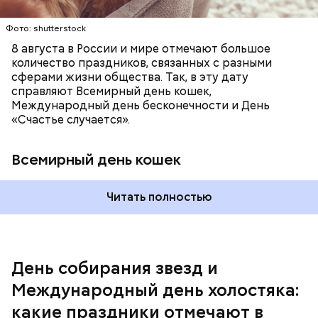
они уже не будут холостяками.
Фото: shutterstock
8 августа в России и мире отмечают большое
количество праздников, связанных с разными
сферами жизни общества. Так, в эту дату
справляют Всемирный день кошек,
Международный день бесконечности и День
«Счастье случается».
Всемирный день кошек
Читать полностью
Спагетти из кабачков
Международный день холостяка
День собирания звезд и
Международный день холостяка:
какие праздники отмечают в