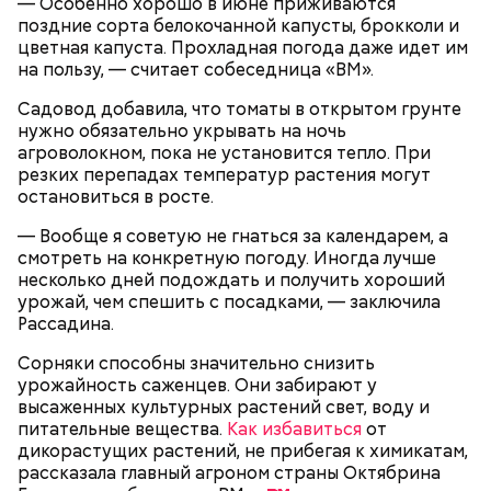
— Особенно хорошо в июне приживаются
поздние сорта белокочанной капусты, брокколи и
цветная капуста. Прохладная погода даже идет им
на пользу, — считает собеседница «ВМ».
Садовод добавила, что томаты в открытом грунте
нужно обязательно укрывать на ночь
агроволокном, пока не установится тепло. При
резких перепадах температур растения могут
остановиться в росте.
День «Счастье случается»
Противень ставится в духовку, разогретую до 180–
190 градусов. Спагетти из кабачка нужно запекать
— Вообще я советую не гнаться за календарем, а
25–30 минут.
смотреть на конкретную погоду. Иногда лучше
несколько дней подождать и получить хороший
урожай, чем спешить с посадками, — заключила
Рассадина.
Сорняки способны значительно снизить
урожайность саженцев. Они забирают у
высаженных культурных растений свет, воду и
питательные вещества.
Как избавиться
от
дикорастущих растений, не прибегая к химикатам,
рассказала главный агроном страны Октябрина