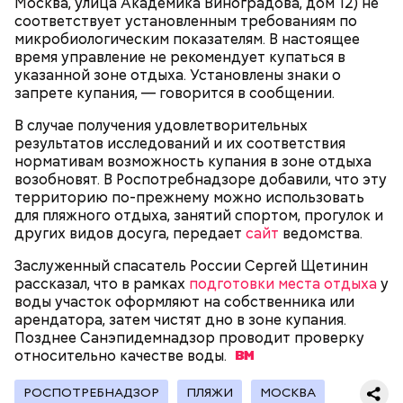
Москва, улица Академика Виноградова, дом 12) не
имени Максима Горького прошла I Всесоюзная
соответствует установленным требованиям по
олимпиада самодеятельного искусства, которая
микробиологическим показателям. В настоящее
завершилась грандиозным музыкальным
время управление не рекомендует купаться в
праздником. В нем приняло участие свыше пяти
— Сначала на плату наносят гравировку —
указанной зоне отдыха. Установлены знаки о
тысяч человек из самодеятельных хоровых и
торговый знак производителя. После этого плата
Сергей Собянин рассказал, что на
запрете купания, — говорится в сообщении.
музыкальных коллективов.
территории ОЭЗ «Технополис
Интернет будущего: как в Москве
отправляется на роботизированную линию, где на
Москва» планируется открыть 25
создают самые быстрые чипы
В случае получения удовлетворительных
нее наносится термопаста и устанавливаются
новых производств
результатов исследований и их соответствия
необходимые детали, — поясняет Антонов.
нормативам возможность купания в зоне отдыха
возобновят. В Роспотребнадзоре добавили, что эту
С приходом советской власти музыкальные
территорию по-прежнему можно использовать
мероприятия стали проводиться под эгидой
для пляжного отдыха, занятий спортом, прогулок и
государства, а не частных лиц. Например, те же
других видов досуга, передает
сайт
ведомства.
Новаторская, Воронцовский парк, 3
«Музыкальные выставки» в 1919 году
Здесь автоматизировано буквально все, включая и
организовывались уже профсоюзом композиторов
Заслуженный спасатель России Сергей Щетинин
«холодильник» — так сотрудники в шутку
и музыкальным отделом Наркомпроса РСФСР. В
рассказал, что в рамках
подготовки места отдыха
у
называют большой шкаф, в котором хранится
отличие от дореволюционных, на новых
воды участок оформляют на собственника или
паяльная паста. Специалист на сенсорном экране
«Выставках» звучали произведения только
арендатора, затем чистят дно в зоне купания.
устанавливает температуру камеры хранения
советских музыкантов.
Позднее Санэпидемнадзор проводит проверку
материала. Причем для каждой камеры можно
относительно качестве
воды.
установить свою температуру. Пара нажатий, и в
нужное время аппарат выдает материал с
РОСПОТРЕБНАДЗОР
ПЛЯЖИ
МОСКВА