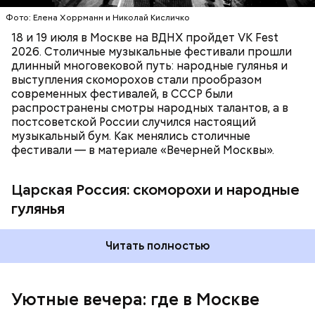
вокзала подобрали на четыре месяца. Доступ на
Фото: Елена Хоррманн и Николай Кисличко
сеансы бесплатный, нужна только регистрация. Мы
хотим, чтобы на такие площадки приходило как
18 и 19 июля в Москве на ВДНХ пройдет VK Fest
можно больше семей — с детьми, с питомцами,
2026. Столичные музыкальные фестивали прошли
чтобы они интересно и с удовольствием
длинный многовековой путь: народные гулянья и
проводили время в городе, — заключил он.
выступления скоморохов стали прообразом
современных фестивалей, в СССР были
Фото: public domain
распространены смотры народных талантов, а в
постсоветской России случился настоящий
музыкальный бум. Как менялись столичные
фестивали — в материале «Вечерней Москвы».
Царская Россия: скоморохи и народные
гулянья
Генеральный директор киноплатформы Николай
Буц рассказал, что показы под открытым небом
Читать полностью
позволят посетителям отправиться в сказочные
вселенные, посмотреть на спортивные арены,
исследовать авторское кино.
Уютные вечера: где в Москве