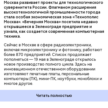
Москва развивает проекты для технологического
Масленицу, в Пасхальную и Троицкую недели — и
Фото: public domain
ТЕХНОЛОГИИ
МОСКВА
суверенитета России. Флагманом расширения
представляли собой грандиозные праздники под
ПРОМЫШЛЕННОСТЬ
высокотехнологичной промышленности города
открытым небом — с музыкой и театральными
ТЕХНОПОЛИС «МОСКВА»
стала особая экономическая зона «Технополис
представлениями. В Москве главной площадкой для
Москва». «Вечерняя Москва» посетила недавно
таких «фестивалей» долгое время был Новинский
открывшееся в Зеленограде предприятие и
бульвар, а затем — Девичье поле. В программу
узнала, как создается современная компьютерная
мероприятий входили не только музыкальные
техника.
выступления, но и комические пьесы, кукольные
Позднее им на смену пришли шарманщики. Их
представления и многое другое.
стало особенно много после Отечественной войны
Сейчас в Москве в сфере радиоэлектроники,
Речной вокзал, Ленинградское ш., 51
1812 года. В тот период они были такой же
включая микроэлектронику и фотонику, работают
неотъемлемой частью городской жизни, как и
более 870 предприятий. Список продолжает
скоморохи до них. Монотонные и печальные звуки
пополняться — 19 мая в Зеленограде открылось
шарманки можно было услышать в самых
новое производство полного цикла. Здесь на
оживленных местах города: на Арбате, Тверской,
инновационном отечественном оборудовании
Пресне и в Хамовниках. Вокруг них всегда
изготовляют печатные платы, персональные
собирались толпы.
компьютеры (ПК), мини-ПК, ноутбуки, моноблоки и
многое другое.
Читать полностью
В Москве скоморохи были настолько заметной
частью городской жизни, что в районе