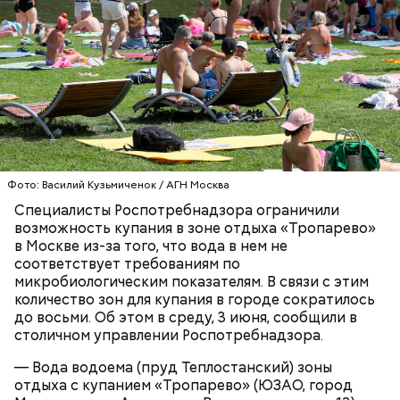
страну на престижном джазовом фестивале в
Варшаве.
— Каждый вечер тысячи человек проходят сквозь
двери парка культуры и отдыха... Пляшет шофер,
пляшет счетовод. Фрезеровщица подтягивает
Далее следует запайка выводных элементов.
Фото: Василий Кузьмиченок / АГН Москва
припев песни. И вот уже весь круг поет «Армию
Простыми словами, плату помещают в устройство,
Буденного», набирая полной грудью свежий, чуть
Специалисты Роспотребнадзора ограничили
где циркулирует нагретая жидкость, похожая на
влажный воздух, — писала «Вечерняя Москва» в
возможность купания в зоне отдыха «Тропарево»
вулканическую лаву. Она накрепко запаивает плату.
1932 году о подготовке к олимпиаде.
в Москве из-за того, что вода в нем не
соответствует требованиям по
Летний кинотеатр в усадьбе Воронцово
микробиологическим показателям. В связи с этим
расположился у центральной аллеи. На большом
количество зон для купания в городе сократилось
экране можно будет посмотреть ленты для всей
до восьми. Об этом в среду, 3 июня, сообщили в
семьи. Вход свободный, важно следить за
столичном управлении Роспотребнадзора.
актуальным расписанием.
В 1930-е визитной карточкой эпохи стали смотры
— Вода водоема (пруд Теплостанский) зоны
народных талантов. Например, в 1932 году в
отдыха с купанием «Тропарево» (ЮЗАО, город
Москве в Центральном парке культуры и отдыха