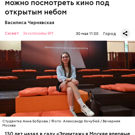
можно посмотреть кино под
открытым небом
Василиса Чернявская
Сюжет:
Эксклюзивы ВМ
30 мая 11:00
Город
Спустя 130 лет кино для москвичей стало обычным
делом. Одним из первых кинотеатров под
открытым небом в этом сезоне заработал ярко-
оранжевый шатер на Северном речном вокзале.
КИНО
МОСКВА
КИНОТЕАТРЫ
Студентка Анна Боброва / Фото: Александр Кочубей / Вечерняя
Москва
130 лет назад в саду «Эрмитаж» в Москве впервые