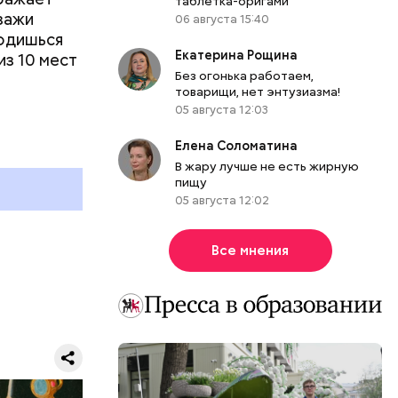
таблетка-оригами
йзажи
06 августа 15:40
ходишься
Екатерина Рощина
из 10 мест
Без огонька работаем,
товарищи, нет энтузиазма!
05 августа 12:03
Елена Соломатина
В жару лучше не есть жирную
пищу
 работы в
05 августа 12:02
ы.
думке
Все мнения
м.