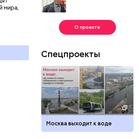
дят
й мира,
г
О проекте
и
Спецпроекты
Москва выходит к воде