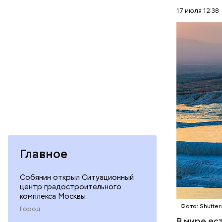
Термальны
17 июля 12:38
сделаны и
известняк
ПРИРОДА
создавали
известных
Подход Ор
всей Европ
принадлежа
популярны
продолжае
оценивает
Главное
Собянин открыл Ситуационный
центр градостроительного
комплекса Москвы
Фото: Shutter
Город
В мире ес