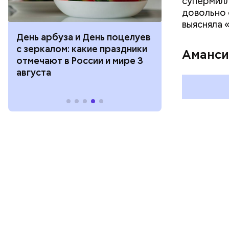
супермилл
довольно 
выясняла 
День арбуза и День поцелуев
День тульско
с зеркалом: какие праздники
День сидения
Аманси
отмечают в России и мире 3
подоконника
августа
праздники о
и мире 2 авг