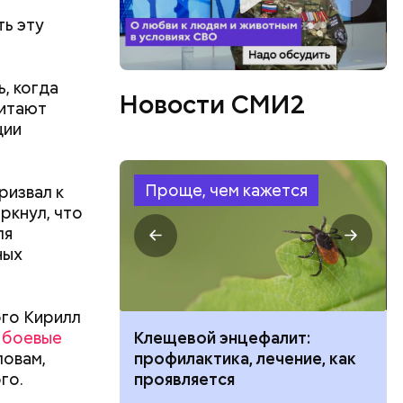
ть эту
ь, когда
Новости СМИ2
читают
ции
Проще, чем кажется
ризвал к
ркнул, что
ля
ных
ого Кирилл
 боевые
ить развитие
Клещевой энцефалит:
ловам,
профилактика, лечение, как
в,
го.
проявляется
езно.