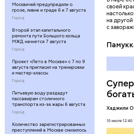
Москвичей предупредили о
своей кра
грозе, ливне и граде 6 и 7 августа
настолько
Город
на другой
с завораж
Второй этап капитального
ремонта пути Большого кольца
МЖД начнется 7 августа
Памукк
Город
Проект «Лето в Москве» с 7 по 9
Амансио О
августа пригласил на тренировки
магазине 
и мастер-классы
владеющу
Супер
Город
Первонача
делала ка
богат
Питьевую воду раздадут
пассажирам столичного
транспорта из-за жары 6 августа
Хаджили О
Город
10 июля 12:40
Количество зарегистрированных
преступлений в Москве снизилось