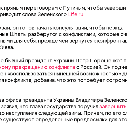
 к прямым переговорам с Путиным, чтобы заверши
приводит слова Зеленского
Life.ru
.
вам, он готов начать консультации, чтобы не ждат
ые Штаты разберутся с конфликтами, которые с
ными для себя, прежде чем вернутся к конфронта
Киева.
е бывший президент Украины Петр Порошенко* п
ному прекращению конфликта
с Россией. Он подче
ен «воспользоваться нынешней возможностью» д
я конфликта, добавив, что это потребует «огром
ава офиса президента Украины Владимира Зеленск
 заявил, что глава государства поручил
завершить
Как узнать, снесут ли дом по
Как предотврат
erstock
о наступления следующей зимы. Причем, по его с
реновации в Москве: где
диабета
ра воды здесь круглый год составляет 36 градусо
е существуют определенные предпосылки для это
искать информацию и сроки
упаться в этих источниках приятно и к тому же пол