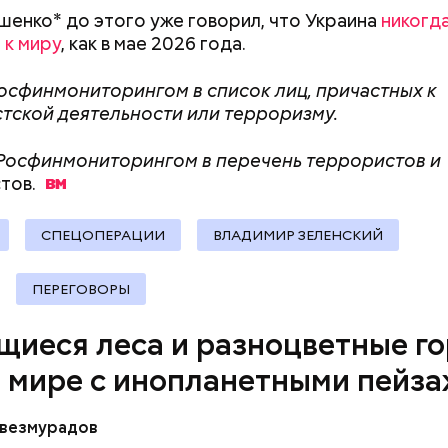
оит быть осторожным: ходить здесь можно тольк
енко* до этого уже говорил, что Украина
никогда
 чтобы не поскользнуться, лучше взять носки или р
 к миру
, как в мае 2026 года.
ля душа.
осфинмониторингом в список лиц, причастных к
тской деятельности или терроризму.
алмер
 Росфинмониторингом в перечень террористов и
тов.
СПЕЦОПЕРАЦИИ
ВЛАДИМИР ЗЕЛЕНСКИЙ
ПЕРЕГОВОРЫ
щиеся леса и разноцветные го
в мире с инопланетными пейз
везмурадов