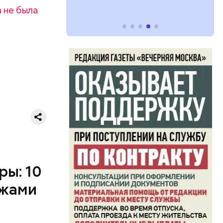
о без
 не была
езиновые
ры: 10
ажами