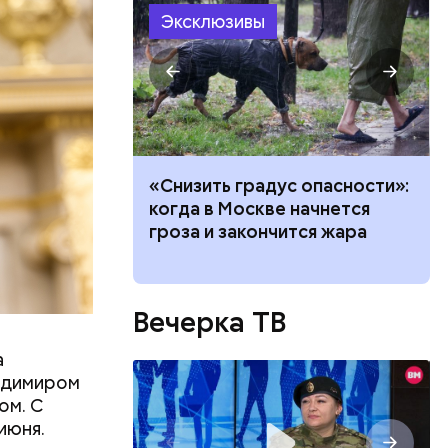
Эксклюзивы
ачей все
«Снизить градус опасности»:
и»: как
когда в Москве начнется
работу с
гроза и закончится жара
 создавал
 —
ь в
ь акций
Вечерка ТВ
а
адимиром
ом. С
июня.