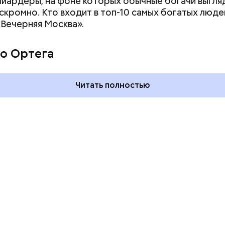
иардеры, на фоне которых обычные богачи выгля
скромно. Кто входит в топ-10 самых богатых люде
«Вечерняя Москва».
го пряника и
День шевеления пальцами но
 на
и Международный день
о Ортега
х: какие
подкаблучника: какие
тмечают в России
праздники отмечают в Росси
уста
и мире 6 августа
Читать полностью