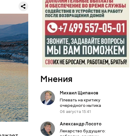
дто они
ий
челетиями
амых
лярна во
tex
 другие
м
Мнения
тояние
Михаил Щипанов
Плевать на критику
очередного нытика
06 августа 15:41
Александр Лосото
Лекарство будущего:
оражает