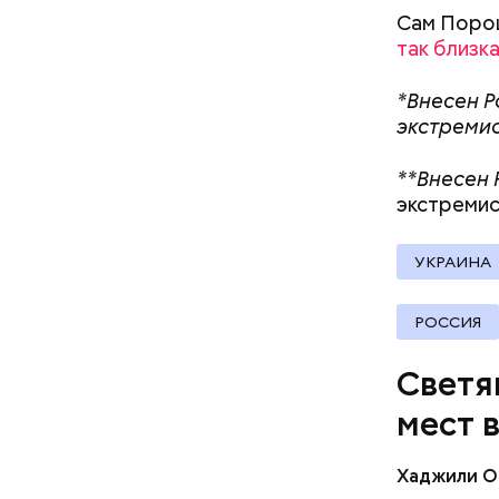
Однако ст
документы
Сам Порош
обуви, но
так близка
тапочки д
*Внесен Р
экстремис
Стив Б
**Внесен
экстремис
УКРАИНА
РОССИЯ
Светя
мест 
Хаджили О