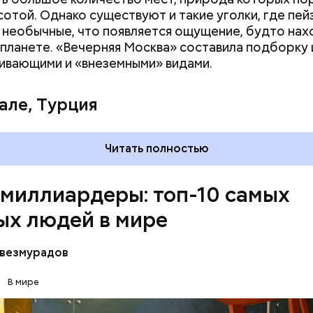
сотой. Однако существуют и такие уголки, где пе
 необычные, что появляется ощущение, будто на
 планете. «Вечерняя Москва» составила подборку 
ивающими и «внеземными» видами.
але, Турция
ртега — испанский бизнесмен, который начинал с
Читать полностью
и сумел построить собственную компанию Inditex,
ю многими всемирно известными брендами одежд
миллиардеры: топ-10 самых
льно это была сеть магазинов Zara, которая по за
чественную и стильную одежду по доступным цена
ых людей в мире
везмурадов
В мире