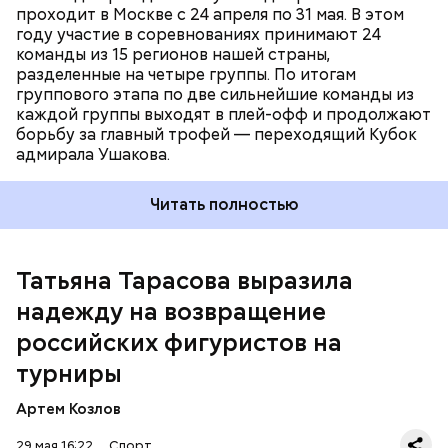
проходит в Москве с 24 апреля по 31 мая. В этом
году участие в соревнованиях принимают 24
команды из 15 регионов нашей страны,
разделeнные на четыре группы. По итогам
группового этапа по две сильнейшие команды из
каждой группы выходят в плей-офф и продолжают
борьбу за главный трофей — переходящий Кубок
адмирала Ушакова.
Читать полностью
Татьяна Тарасова выразила
28 мая министр спорта России Михаил Дегтярев
сообщил, что дисциплинарный совет
надежду на возвращение
Международной федерации хоккея
аннулировал
решение о недопуске
российских спортсменов к
российских фигуристов на
соревнованиям в сезоне-2026/27. Он уточнил, что в
турниры
представленных организацией аргументах и
отчетах не было достаточных оснований для
Артем Козлов
продления отстранения хоккеистов страны по
якобы соображениям безопасности.
29 мая 16:22
Спорт