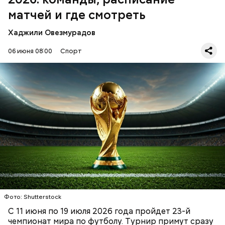
матчей и где смотреть
Хаджили Овезмурадов
06 июня 08:00
Спорт
ЧМ-2026 стартует 11 июня матчем открытия на
стадионе «Ацтека» в Мехико (сборная Мексики —
сборная ЮАР), а завершится финалом 19 июля на
стадионе Metlife Stadium в американском городе
Ист-Ратерфорд.
ФУТБОЛ
ФИФА
ЧЕМПИОНАТ МИРА ПО ФУТБОЛУ
Фото: Shutterstock
С 11 июня по 19 июля 2026 года пройдет 23-й
чемпионат мира по футболу. Турнир примут сразу