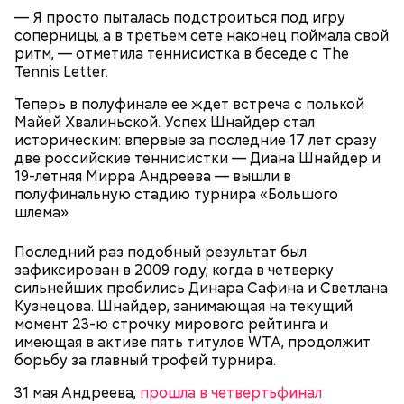
Команды и даты матчей
— Я просто пыталась подстроиться под игру
соперницы, а в третьем сете наконец поймала свой
ритм, — отметила теннисистка в беседе с The
Tennis Letter.
Теперь в полуфинале ее ждет встреча с полькой
Майей Хвалиньской. Успех Шнайдер стал
историческим: впервые за последние 17 лет сразу
две российские теннисистки — Диана Шнайдер и
19-летняя Мирра Андреева — вышли в
полуфинальную стадию турнира «Большого
шлема».
Последний раз подобный результат был
зафиксирован в 2009 году, когда в четверку
сильнейших пробились Динара Сафина и Светлана
Кузнецова. Шнайдер, занимающая на текущий
момент 23-ю строчку мирового рейтинга и
имеющая в активе пять титулов WTA, продолжит
борьбу за главный трофей турнира.
Фото: Shutterstock
31 мая Андреева,
прошла в четвертьфинал
Групповой этап: 11 июня — 27 июня.