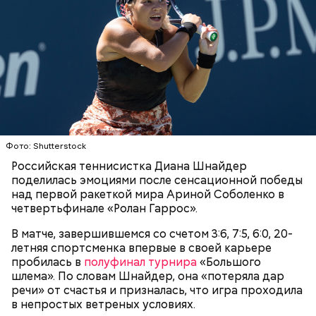
Начало матчей указано по московскому времени:
Фото: Shutterstock
Российская теннисистка Диана Шнайдер
поделилась эмоциями после сенсационной победы
над первой ракеткой мира Ариной Соболенко в
четвертьфинале «Ролан Гаррос».
В матче, завершившемся со счетом 3:6, 7:5, 6:0, 20-
летняя спортсменка впервые в своей карьере
пробилась в
полуфинал турнира
«Большого
шлема». По словам Шнайдер, она «потеряла дар
речи» от счастья и призналась, что игра проходила
в непростых ветреных условиях.