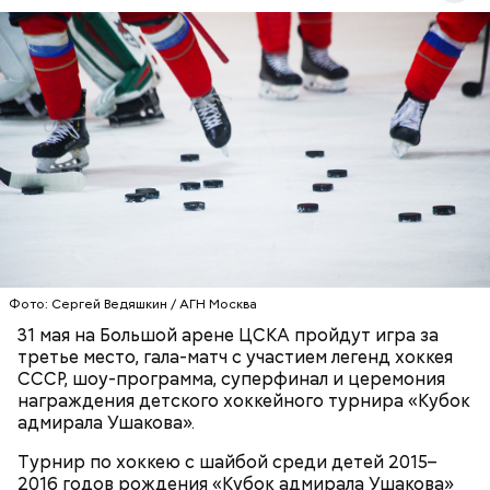
— Кубок адмирала Ушакова объединяет команды
из разных регионов страны. Турнир выстроен как
открытая, «народная» площадка, где у каждого
есть шанс проявить себя вне зависимости от
статуса команды. Здесь важны не громкие
Фото: Сергей Ведяшкин / АГН Москва
ХОККЕЙ
ДЕТИ
названия, а уровень игры, характер и желание
31 мая на Большой арене ЦСКА пройдут игра за
расти. Именно такой подход делает соревнования
третье место, гала-матч с участием легенд хоккея
доступными, конкурентными и по-настоящему
СССР, шоу-программа, суперфинал и церемония
значимыми для участников, — отметили
награждения детского хоккейного турнира «Кубок
организаторы турнира.
адмирала Ушакова».
Турнир по хоккею с шайбой среди детей 2015–
2016 годов рождения «Кубок адмирала Ушакова»