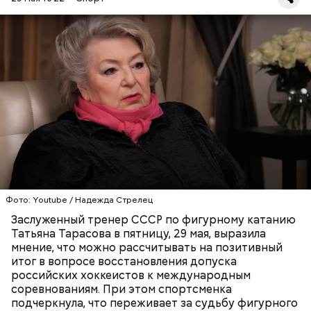
Она добавила, что российским спортсменам
остается только «ждать и надеяться», передает
РИА Новости
.
Фото: Youtube / Надежда Стрелец
ХОККЕЙ
ФИГУРНОЕ КАТАНИЕ
ТАТЬЯНА ТАРАСОВА
ТРЕНЕРЫ
Заслуженный тренер СССР по фигурному катанию
Татьяна Тарасова в пятницу, 29 мая, выразила
мнение, что можно рассчитывать на позитивный
итог в вопросе восстановления допуска
российских хоккеистов к международным
соревнованиям. При этом спортсменка
подчеркнула, что переживает за судьбу фигурного