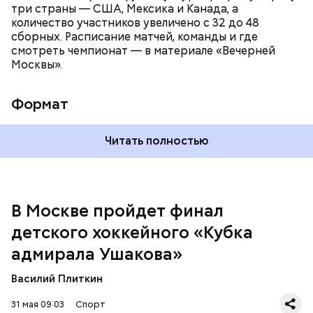
три страны — США, Мексика и Канада, а
количество участников увеличено с 32 до 48
сборных. Расписание матчей, команды и где
смотреть чемпионат — в материале «Вечерней
Москвы».
Формат
Читать полностью
В Москве пройдет финал
детского хоккейного «Кубка
адмирала Ушакова»
Василий Плиткин
Турнир проходил на ледовой арене «Южный лeд»,
а решающие матчи — на Малой и Большой аренах
31 мая 09:03
Спорт
ЦСКА.