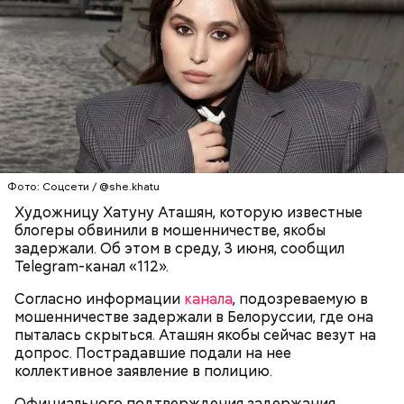
встретить. На Сокотре также есть горы,
известняковое плато и прибрежные равнины,
которые дополняют «внеземную» атмосферу.
Фото: Соцсети / @she.khatu
Фото: World Economic Forum / CC BY-NC-SA 2.0
Художницу Хатуну Аташян, которую известные
блогеры обвинили в мошенничестве, якобы
Главная особенность острова Сокотра —
задержали. Об этом в среду, 3 июня, сообщил
драконовые деревья, которые растут только здесь.
Telegram-канал «112».
Внешне они напоминают большие грибы, а
драконовыми их называют из-за красного цвета
Согласно информации
канала
, подозреваемую в
смолы, которую местные жители сравнивают с
мошенничестве задержали в Белоруссии, где она
Сергей Брин
кровью дракона. Они же используют ее в
пыталась скрыться. Аташян якобы сейчас везут на
медицинских целях и красят ей ткань и волосы.
допрос. Пострадавшие подали на нее
коллективное заявление в полицию.
Официального подтверждения задержания