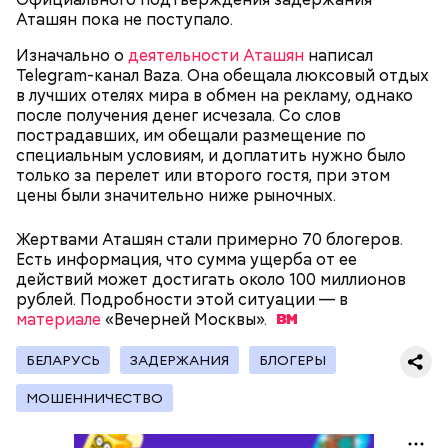
Аташян пока не поступало.
Изначально о
деятельности Аташян
написал
Telegram-канал Baza. Она обещала люксовый отдых
в лучших отелях мира в обмен на рекламу, однако
после получения денег исчезала. Со слов
пострадавших, им обещали размещение по
специальным условиям, и доплатить нужно было
только за перелет или второго гостя, при этом
Он находился на посту менеджера, занимался
цены были значительно ниже рыночных.
наймом персонала и продажей продуктов. В 2000
Фото: Shutterstock
году Балмер сменил Билла Гейтса на посту
Жертвами Аташян стали примерно 70 блогеров.
генерального директора. Им он оставался до 2014
Есть информация, что сумма ущерба от ее
года, после чего ушел с поста, но остался
действий может достигать около 100 миллионов
держателем акций компании. Сейчас его состояние
рублей. Подробности этой ситуации — в
оценивается в 126 миллиардов долларов.
материале
«Вечерней
Москвы».
Остров Сокотра, Йемен
БЕЛАРУСЬ
ЗАДЕРЖАНИЯ
БЛОГЕРЫ
МОШЕННИЧЕСТВО