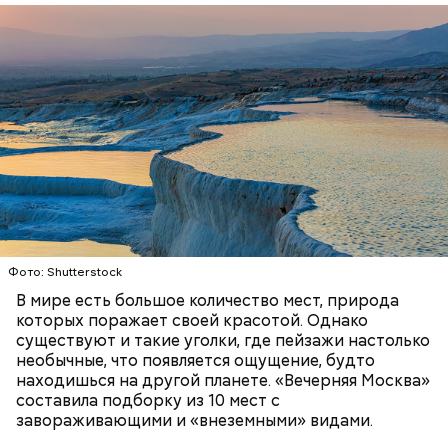
Термальные источники Памуккале в Турции
выглядят так, будто они сделаны изо льда, но на
самом деле они состоят из отложений известняка.
Горячие источники, насыщенные кальцием,
Стив Балмер
тысячелетиями создавали эти ступенчатые
ПРИРОДА
ПЛАНЕТА ЗЕМЛЯ
ТУРИЗМ
бассейны. Сейчас это одна из самых известных
достопримечательностей в Турции.
Фото: Shutterstock
В мире есть большое количество мест, природа
которых поражает своей красотой. Однако
существуют и такие уголки, где пейзажи настолько
необычные, что появляется ощущение, будто
находишься на другой планете. «Вечерняя Москва»
составила подборку из 10 мест с
Подход Ортеги окупил себя, и Zara со временем
завораживающими и «внеземными» видами.
стала популярна во всей Европе и США, а потом и
во всем мире. Кроме того, Inditex принадлежат