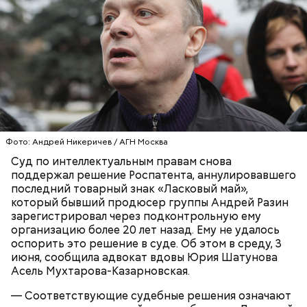
Фото: Андрей Никеричев / АГН Москва
Суд по интеллектуальным правам снова
поддержал решение Роспатента, аннулировавшего
последний товарный знак «Ласковый май»,
который бывший продюсер группы Андрей Разин
зарегистрировал через подконтрольную ему
организацию более 20 лет назад. Ему не удалось
оспорить это решение в суде. Об этом в среду, 3
День «Счастье случается» был инициирован
июня, сообщила адвокат вдовы Юрия Шатунова
Тайным обществом счастливых людей, чтобы
Асель Мухтарова-Казарновская.
напомнить людям, что счастье на самом деле
кроется в мелочах. Отпраздновать этот день
— Соответствующие судебные решения означают
можно, поделившись с другими людьми