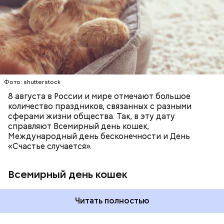
любимое лакомство или новую игрушку. В
ПРАЗДНИКИ
ЖИВОТНЫЕ
МАТЕМАТИКА
В Международный день холостяка все мужчины
некоторых странах в эту дату открываются
КОШКИ
ПСИХОЛОГИЯ
без пары видятся со своими друзьями, устраивают
специальные парки для выгуливания котов,
вечеринки, играют в видеоигры и проводят время,
кошачьи магазины и другие заведения.
наслаждаясь свободой и независимостью, пока
это возможно, ведь может быть и так, что через год
они уже не будут холостяками.
Фото: shutterstock
8 августа в России и мире отмечают большое
количество праздников, связанных с разными
сферами жизни общества. Так, в эту дату
справляют Всемирный день кошек,
Международный день бесконечности и День
«Счастье случается».
Всемирный день кошек
Читать полностью
Международный день холостяка