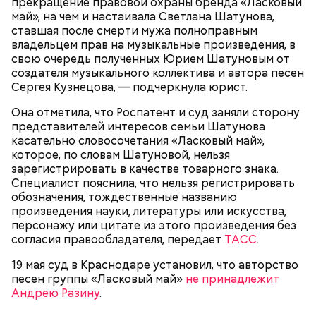
прекращение правовой охраны бренда «Ласковый
счастливыми моментами из своей жизни.
май», на чем и настаивала Светлана Шатунова,
ставшая после смерти мужа полноправным
владельцем прав на музыкальные произведения, в
свою очередь полученных Юрием Шатуновым от
создателя музыкального коллектива и автора песен
Сергея Кузнецова, — подчеркнула юрист.
Она отметила, что Роспатент и суд заняли сторону
представителей интересов семьи Шатунова
касательно словосочетания «Ласковый май»,
которое, по словам Шатуновой, нельзя
зарегистрировать в качестве товарного знака.
Специалист пояснила, что нельзя регистрировать
обозначения, тождественные названию
произведения науки, литературы или искусства,
День «Счастье случается»
персонажу или цитате из этого произведения без
согласия правообладателя, передает
ТАСС
.
19 мая суд в Краснодаре установил, что авторство
песен группы «Ласковый май»
не принадлежит
Андрею Разину
.