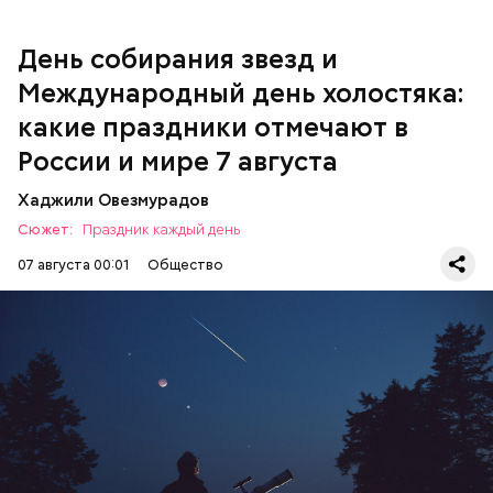
День собирания звезд и
Международный день холостяка:
какие праздники отмечают в
России и мире 7 августа
Хаджили Овезмурадов
Сюжет:
Праздник каждый день
07 августа 00:01
Общество
День собирания звезд учрежден в честь
метеорного потока Персеиды, который ежегодно
можно наблюдать в августе. Все любители
смотреть на звездопад 7 августа выезжают за
город — в местность, где нет светового
ЕДА
ПРАЗДНИКИ
ЗВЕЗДОПАД
загрязнения и где можно невооруженным глазом
СЛАДОСТИ
АСТРОНОМИЯ
наблюдать за падающими звездами.