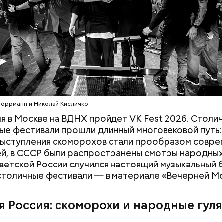
c domain
Хоррманн и Николай Кисличко
юля в Москве на ВДНХ пройдет VK Fest 2026. Столи
ые фестивали прошли длинный многовековой путь
 выступления скоморохов стали прообразом совр
й, в СССР были распространены смотры народных
оветской России случился настоящий музыкальный б
столичные фестивали — в материале «Вечерней М
дывания
День качания на качелях и
День пьяного
День шампанского: какие
я Россия: скоморохи и народные гул
кие праздники
праздники отмечают в Росси