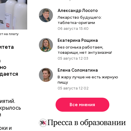
Александр Лосото
Лекарство будущего:
дской
таблетка-оригами
и
06 августа 15:40
еселили
т на плату
оре:
Екатерина Рощина
итета
Именно по
Без огонька работаем,
товарищи, нет энтузиазма!
м дворце.
05 августа 12:03
а
вно
Елена Соломатина
здается
В жару лучше не есть жирную
пищу
05 августа 12:02
иятий.
Все мнения
ткрылось
м
оки и