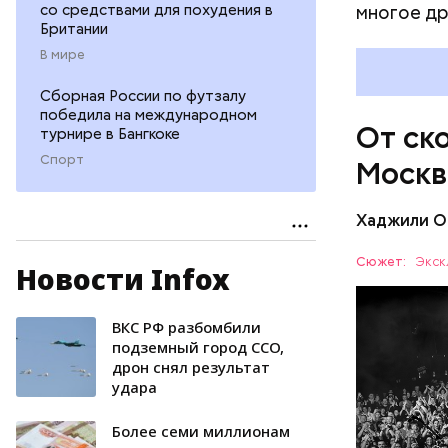
со средствами для похудения в
многое др
Британии
В мире
В царской
понимании
Сборная России по футзалу
которые с
победила на международном
От ск
турнире в Бангкоке
музыканто
сочетало 
Спорт
Москв
цирковые 
скоморохи
Хаджили О
Сюжет:
Экск
Новости Infox
ВКС РФ разбомбили
МОСКВА
подземный город ССО,
дрон снял результат
удара
Более семи миллионам