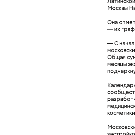
Латинской
западноев
Москвы На
Она отмет
— их граф
— С начал
московски
— Процесс
Общая сум
печатной 
месяцы эк
производи
подчеркну
Павел Ант
Календарь
сообществ
разработч
медицинск
косметики
Московски
застройко