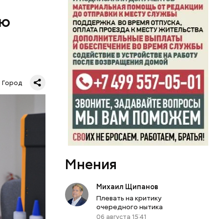
ую
но много
и такой же
них.
ать в
сне и в
Город
Мнения
Михаил Щипанов
Плевать на критику
очередного нытика
06 августа 15:41