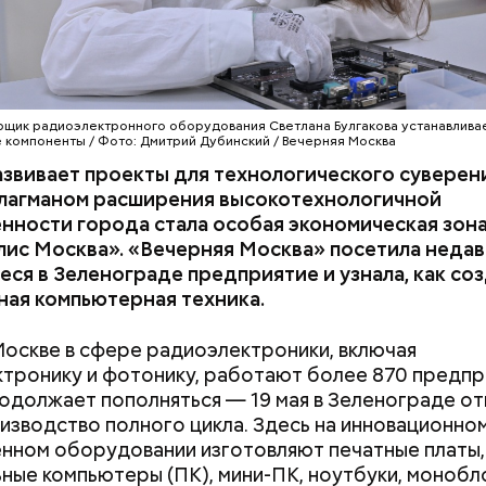
скоморохи были настолько заметной частью горо
о в районе современной улицы Большой Дмитровк
ала целая Скоморошья слобода. Они не только в
щик радиоэлектронного оборудования Светлана Булгакова устанавливае
компоненты / Фото: Дмитрий Дубинский / Вечерняя Москва
улицах и площадях, но и выступали при царском дв
звивает проекты для технологического суверен
ом скоморошьего творчества был Иван Грозный. 
Флагманом расширения высокотехнологичной
ативе был организован потешный двор при царско
нности города стала особая экономическая зон
лис Москва». «Вечерняя Москва» посетила неда
ся в Зеленограде предприятие и узнала, как со
ая компьютерная техника.
Москве в сфере радиоэлектроники, включая
тронику и фотонику, работают более 870 предпр
одолжает пополняться — 19 мая в Зеленограде о
изводство полного цикла. Здесь на инновационно
нном оборудовании изготовляют печатные платы,
ные компьютеры (ПК), мини-ПК, ноутбуки, монобл