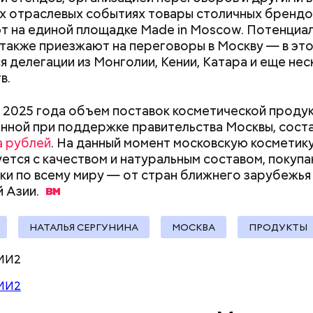
Как поменять батареи дома и
Как получить до
c domain
х отраслевых событиях товары столичных брендо
щими музыкальными фестивалями прошлого можно
не получить штраф
рублей от госу
т на единой площадке Made in Moscow. Потенциа
гулянья, которые были очень популярны в Москве 
трудной ситуац
также приезжают на переговоры в Москву — в эт
 века. Чаще всего они проходили в важные дни цер
претендовать и
 делегации из Монголии, Кении, Катара и еще нес
 — на Масленицу, в Пасхальную и Троицкую недел
документы
в.
яли собой грандиозные праздники под открытым 
 театральными представлениями. В Москве главно
 2025 года объем поставок косметической продук
 для таких «фестивалей» долгое время был Новин
нной при поддержке правительства Москвы, сост
а затем — Девичье поле. В программу мероприятий
заводе царит идеальная чистота. От белоснежных
а рублей
. На данный момент московскую косметику
 музыкальные выступления, но и комические пьесы,
тов немного рябит в глазах. Мы находимся в главн
ется с качеством и натуральным составом, покуп
ения и многое другое.
твенном цехе. Сотрудники присвоили ему говоря
ки по всему миру — от стран ближнего зарубежья
». Здесь расположено много технического обору
й
Азии.
 сразу падает на большие машины, поставленные в
и изготавливают платы.
НАТАЛЬЯ СЕРГУНИНА
МОСКВА
ПРОДУКТЫ
МИ2
МИ2