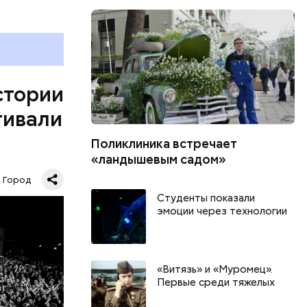
менном
риятия,
иональных
истории
тво
нные и
тивали
Поликлиника встречает
«ландышевым садом»
Город
Студенты показали
эмоции через технологии
«Витязь» и «Муромец».
Первые среди тяжелых