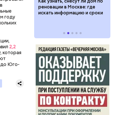
 100 тысяч
Как узнать, снесут ли дом по
в
 назвать
дарства при
реновации в Москве: где
льные
вплоть до
ии: кто может
искать информацию и сроки
ом году
ковного
 какие нужны
кольких
и — и
небом — с
й
ции,
ский
авил
2,2
 входили
 халатов
, которая
 кукольные
ом
ают
щий номер
 до Юго-
дования.
ряд.