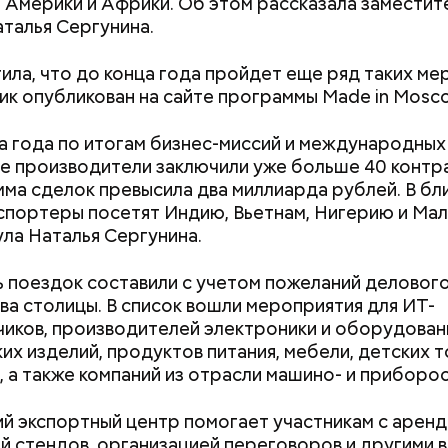
 Америки и Африки. Об этом рассказала заместит
ропейских композиторов. Вход на них был свобод
талья Сергунина.
ила, что до конца года пройдет еще ряд таких м
ик опубликован на сайте программы Made in Mosc
а года по итогам бизнес-миссий и международных
е производители заключили уже больше 40 контра
 полностью автоматизирован, поэтому создание
ма сделок превысила два миллиарда рублей. В б
платы занимает от восьми до десяти минут. В час 
спортеры посетят Индию, Вьетнам, Нигерию и Ма
ть около 125 штук, — рассказывает начальник цех
ла Наталья Сергунина.
онов.
 поездок составили с учетом пожеланий деловог
а столицы. В список вошли мероприятия для ИТ-
иков, производителей электроники и оборудован
их изделий, продуктов питания, мебели, детских т
, а также компаний из отрасли машино- и приборо
й экспортный центр помогает участникам с аренд
й стендов, организацией переговоров и другими 