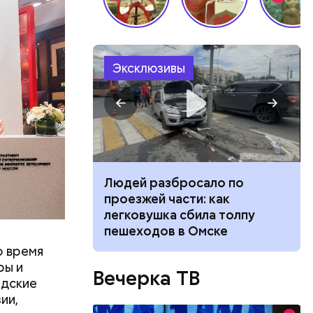
Эксклюзивы
льник» —
 хранится
вает
ой камеры
ное время
чальник
 достает
ч: поможет ли
Людей разбросало по
ок сбросить
проезжей части: как
легковушка сбила толпу
строенные
пешеходов в Омске
и, где
о время
кой самых
ры и
Вечерка ТВ
ая
одские
ии,