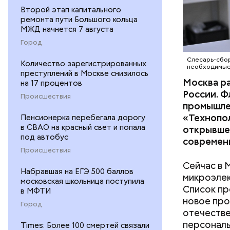
Второй этап капитального
ремонта пути Большого кольца
МЖД начнется 7 августа
В Москве 
Город
жизни, чт
существов
Слесарь-сбор
Количество зарегистрированных
необходимые 
народ на 
преступлений в Москве снизилось
Москва ра
поклонник
на 17 процентов
России. 
его иници
Происшествия
промышле
«Технопо
Пенсионерка перебегала дорогу
в СВАО на красный свет и попала
открывшее
под автобус
современн
Происшествия
Сейчас в 
Набравшая на ЕГЭ 500 баллов
микроэлек
московская школьница поступила
Список пр
в МФТИ
новое про
Город
отечестве
персональ
Times: Более 100 смертей связали