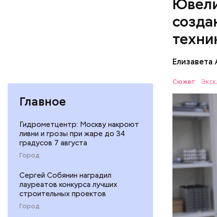
Ювели
созда
Позднее и
после Оте
техни
неотъемле
Монотонны
Елизавета
самых ожи
Хамовника
Сюжет:
Экск
Главное
Гидрометцентр: Москву накроют
ливни и грозы при жаре до 34
градусов 7 августа
«Холод
Город
Сергей Собянин наградил
ТЕХНОЛО
лауреатов конкурса лучших
строительных проектов
ТЕХНОПО
Город