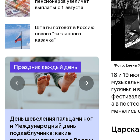
пенсионеров увеличат
выплаты с 1 августа
Штаты готовят в Россию
нового "засланного
казачка"
Фото: publi
Фото: Елена 
Праздник каждый день
18 и 19 и
музыкальн
гулянья и
фестивале
а в постс
менялись 
День шевеления пальцами ног
День разгля
и Международный день
горизонта и 
Царска
подкаблучника: какие
курсанта: ка