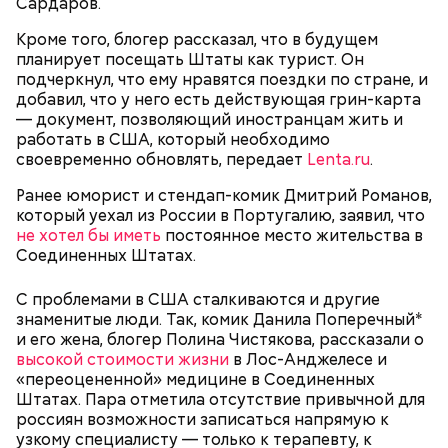
Сардаров.
Кроме того, блогер рассказал, что в будущем
планирует посещать Штаты как турист. Он
подчеркнул, что ему нравятся поездки по стране, и
добавил, что у него есть действующая грин-карта
— документ, позволяющий иностранцам жить и
работать в США, который необходимо
своевременно обновлять, передает
Lenta.ru
.
Ранее юморист и стендап-комик Дмитрий Романов,
День попутного ветра
который уехал из России в Португалию, заявил, что
не хотел бы иметь
постоянное место жительства в
Соединенных Штатах.
С проблемами в США сталкиваются и другие
знаменитые люди. Так, комик Данила Поперечный*
и его жена, блогер Полина Чистякова, рассказали о
высокой стоимости жизни
в Лос-Анджелесе и
«переоцененной» медицине в Соединенных
Штатах. Пара отметила отсутствие привычной для
россиян возможности записаться напрямую к
узкому специалисту — только к терапевту, к