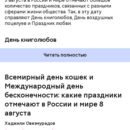
9 августа в России и мире отмечают большое
количество праздников, связанных с разными
сферами жизни общества. Так, в эту дату
справляют День книголюбов, День воздушных
поцелуев и Праздник любви.
День книголюбов
Читать полностью
Всемирный день кошек и
Международный день бесконечности
Международный день
бесконечности: какие праздники
отмечают в России и мире 8
августа
Хаджили Овезмурадов