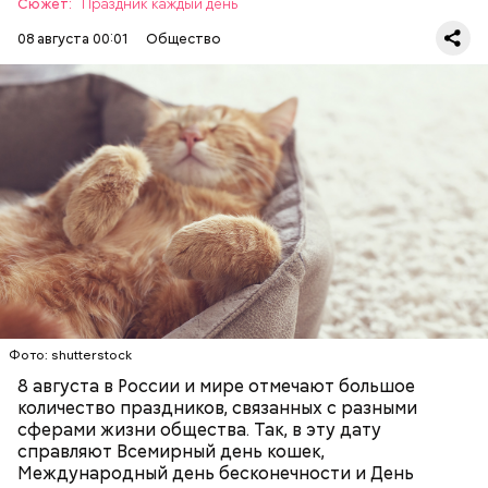
Сюжет:
Праздник каждый день
08 августа 00:01
Общество
Инициатором Всемирного дня кошек в 2002 году
стал международный фонд Animal Welfare. В этот
праздник котам демонстрируют свою любовь и
почитание. Можно купить своему питомцу его
любимое лакомство или новую игрушку. В
ПРАЗДНИКИ
ЖИВОТНЫЕ
МАТЕМАТИКА
некоторых странах в эту дату открываются
КОШКИ
ПСИХОЛОГИЯ
специальные парки для выгуливания котов,
кошачьи магазины и другие заведения.
Фото: shutterstock
8 августа в России и мире отмечают большое
количество праздников, связанных с разными
сферами жизни общества. Так, в эту дату
справляют Всемирный день кошек,
Международный день бесконечности и День