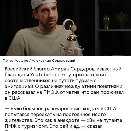
Фото: Youtube / Александр Соколовский
Российский блогер Амиран Сардаров, известный
День попутного ветра, как правило, отмечают в
благодаря YouTube-проекту, призвал своих
прибрежных городах. Там 10 августа
соотечественников не путать туризм с
устраиваются соревнования по парусным видам
эмиграцией. О различиях между этими понятиями
спорта. Также в этот праздник проходят
он рассказал на ПМЭФ, отметив, что сам проживал
тематические концерты, посвященные
в США.
профессиям, связанным с морем.
— Было большое разочарование, когда я в США
попытался переехать на постоянное место
жительства. Это как в анекдоте — «Вы не путайте
ПМЖ с туризмом». Это рай и ад, — сказал