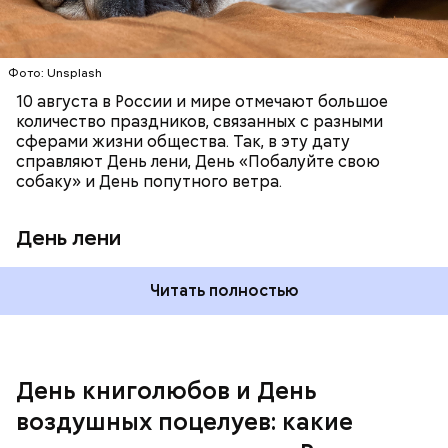
воздушный поцелуй близкому человеку через
социальные сети и мессенджеры.
День «Счастье случается» был инициирован
Фото: Unsplash
Тайным обществом счастливых людей, чтобы
10 августа в России и мире отмечают большое
напомнить людям, что счастье на самом деле
количество праздников, связанных с разными
кроется в мелочах. Отпраздновать этот день
сферами жизни общества. Так, в эту дату
можно, поделившись с другими людьми
справляют День лени, День «Побалуйте свою
счастливыми моментами из своей жизни.
собаку» и День попутного ветра.
День лени
Читать полностью
День воздушных поцелуев
День книголюбов и День
воздушных поцелуев: какие