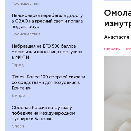
А еще и
Происшествия
Омола
лютеин 
Пенсионерка перебегала дорогу
наше зр
изнут
в СВАО на красный свет и попала
калий —
под автобус
сердечн
Происшествия
Анастасия
давлени
магний 
Набравшая на ЕГЭ 500 баллов
Дыня соде
Сюжеты:
Экс
московская школьница поступила
организму
в МФТИ
рассказал
ЗДОРОВЬ
Город
минералам
ФРУКТЫ
Times: Более 100 смертей связали
со средствами для похудения в
Британии
В мире
Сборная России по футзалу
победила на международном
турнире в Бангкоке
Спорт