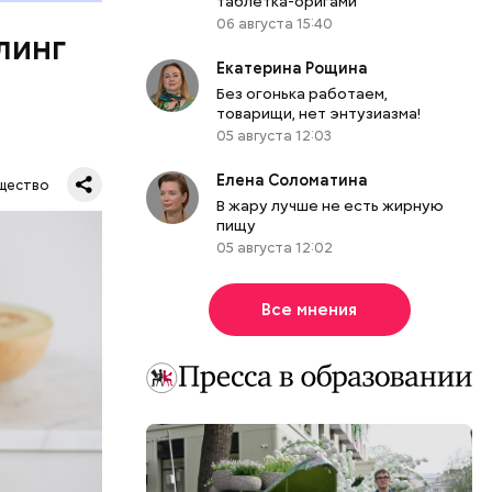
таблетка-оригами
ет;
06 августа 15:40
линг
рживают
Екатерина Рощина
Без огонька работаем,
товарищи, нет энтузиазма!
05 августа 12:03
ся.
му
Елена Соломатина
щество
ь,
В жару лучше не есть жирную
пищу
и и
05 августа 12:02
Все мнения