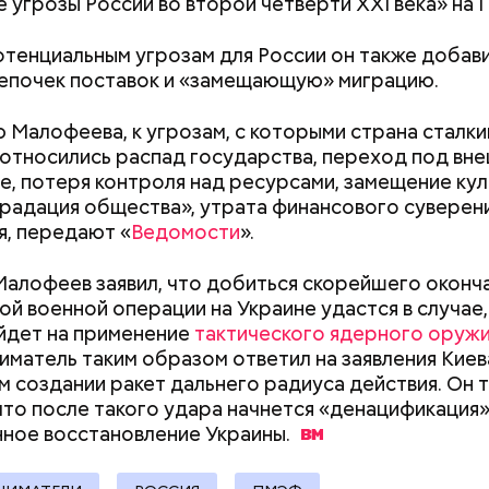
 угрозы России во второй четверти XXI века» на
отенциальным угрозам для России он также добав
епочек поставок и «замещающую» миграцию.
;
а;
 Малофеева, к угрозам, с которыми страна сталки
относились распад государства, переход под вн
ое масло;
е, потеря контроля над ресурсами, замещение ку
erstock
градация общества», утрата финансового суверен
, передают «
Ведомости
».
Малофеев заявил, что добиться скорейшего оконч
ой военной операции на Украине удастся в случае,
йдет на применение
тактического ядерного оруж
матель таким образом ответил на заявления Киев
 создании ракет дальнего радиуса действия. Он 
что после такого удара начнется «денацификация»
Как узнать, снесут ли дом по
Как предотврат
ыни
нное восстановление
Украины.
реновации в Москве: где
диабета
искать информацию и сроки