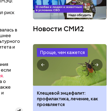
 ПМЭФ.
ил риск
Новости СМИ2
валась в
ешнее
льтурного
итета и
Проще, чем кажется
ания
 если
ия
.
а о
также
 и
ить развитие
Клещевой энцефалит:
профилактика, лечение, как
проявляется