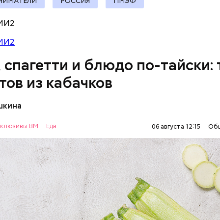
НИМАТЕЛИ
РОССИЯ
ПМЭФ
МИ2
МИ2
, спагетти и блюдо по-тайски: 
тов из кабачков
шкина
нты:
клюзивы ВМ
Еда
06 августа 12:15
Об
ОВОЩИ
РЕЦЕПТЫ