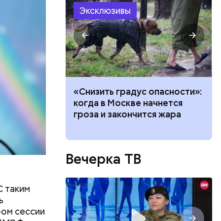
Эксклюзивы
ть
ь и
 людям:
ецептом
ачей все
«Снизить градус опасности»:
и»: как
когда в Москве начнется
работу с
гроза и закончится жара
Вечерка ТВ
С таким
ь
ом сессии