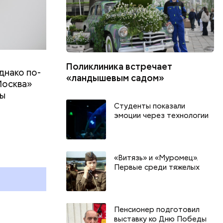
Поликлиника встречает
днако по-
«ландышевым садом»
Москва»
ны
т
Студенты показали
эмоции через технологии
г
«Витязь» и «Муромец».
и
Первые среди тяжелых
Пенсионер подготовил
выставку ко Дню Победы