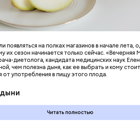
и появляться на полках магазинов в начале лета, о
у их сезон начинается только сейчас. «Вечерняя 
врача-диетолога, кандидата медицинских наук Еле
ой, чем полезна дыня, как ее выбрать и кому стои
я от употребления в пищу этого плода.
го пряника и
День шевеления пальцами но
 на
и Международный день
 дыни
х: какие
подкаблучника: какие
тмечают в России
праздники отмечают в Росси
уста
и мире 6 августа
Читать полностью