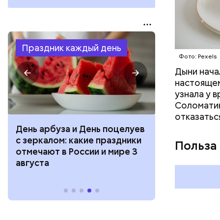
Праздник каждый день
Фото: Pexels
Дыни начал
настоящем
узнала у 
Соломатин
отказатьс
День арбуза и День поцелуев
День тульско
с зеркалом: какие праздники
День сидения
Польза
отмечают в России и мире 3
подоконника
августа
праздники о
и мире 2 авг