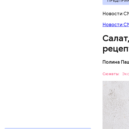
ПРЕДПРИ
документы
Новости С
Новости С
Салат
рецеп
Полина Па
Ингредие
Сюжеты:
Экс
ЕДА