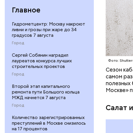
— В момен
Главное
контролир
положител
предотвра
Гидрометцентр: Москву накроют
кремний
ливни и грозы при жаре до 34
омолаж
градусов 7 августа
витамин
Город
помогае
кожи;
Сергей Собянин наградил
лауреатов конкурса лучших
Фото: Shutter
клетчат
строительных проектов
холесте
Сезон каб
Город
фолиева
самом раз
беремен
полезных 
Второй этап капитального
плода. 
Москве» п
ремонта пути Большого кольца
гомоцис
МЖД начнется 7 августа
организ
Город
Салат 
ряда оп
бета-ка
Количество зарегистрированных
иммунит
преступлений в Москве снизилось
на 17 процентов
«делает