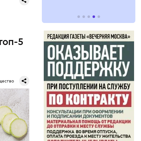
топ-5
щество