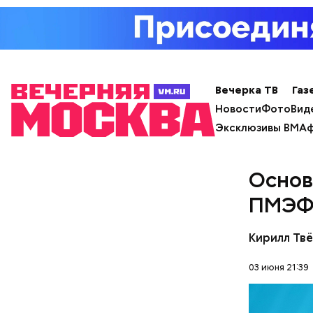
Вечерка ТВ
Газ
Новости
Фото
Вид
Эксклюзивы ВМ
Аф
Основ
ПМЭФ 
Кирилл Тв
03 июня 21:39