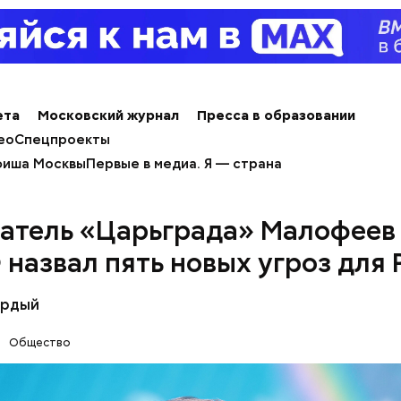
ета
Московский журнал
Пресса в образовании
ео
Спецпроекты
иша Москвы
Первые в медиа. Я — страна
атель «Царьграда» Малофеев
назвал пять новых угроз для 
ёрдый
Общество