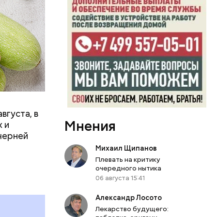
вает
р,
ргор
вгуста, в
Мнения
дима
 и
убка у
черней
овня
Михаил Щипанов
 в
Плевать на критику
развитие
очередного нытика
06 августа 15:41
е
Александр Лосото
ня
Лекарство будущего:
органов.