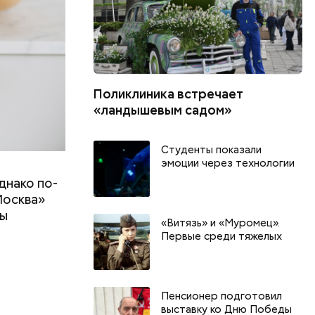
Поликлиника встречает
«ландышевым садом»
Студенты показали
эмоции через технологии
днако по-
Москва»
ны
«Витязь» и «Муромец».
т
Первые среди тяжелых
День тульского пряника и
День шевеле
День сидения на
и Междунар
Пенсионер подготовил
подоконниках: какие
подкаблучни
выставку ко Дню Победы
праздники отмечают в России
праздники о