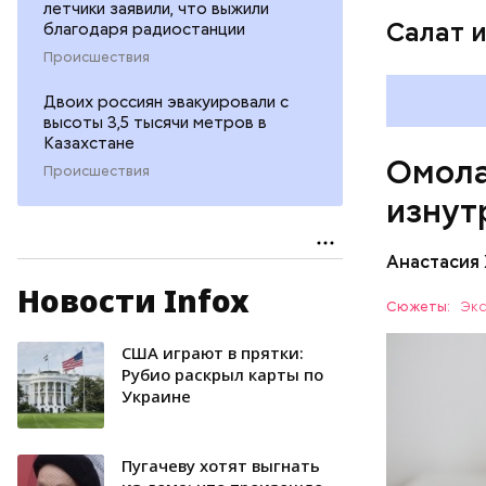
летчики заявили, что выжили
организ
Салат 
благодаря радиостанции
ряда оп
Происшествия
бета-ка
иммунит
Двоих россиян эвакуировали с
«делает
высоты 3,5 тысячи метров в
А еще и
Казахстане
Омола
лютеин 
Происшествия
наше зр
изнут
калий —
сердечн
Анастасия
давлени
магний 
Новости Infox
Дыня соде
Сюжеты:
Экс
организму
рассказал
США играют в прятки:
ЗДОРОВЬ
минералам
Рубио раскрыл карты по
Украине
ФРУКТЫ
Пугачеву хотят выгнать