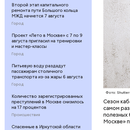
Второй этап капитального
ремонта пути Большого кольца
МЖД начнется 7 августа
Город
Проект «Лето в Москве» с 7 по 9
— В момен
августа пригласил на тренировки
контролир
и мастер-классы
положител
Город
предотвра
кремний
Питьевую воду раздадут
омолаж
пассажирам столичного
витамин
транспорта из-за жары 6 августа
помогае
Город
кожи;
Фото: Shutter
клетчат
Количество зарегистрированных
холесте
Сезон каб
преступлений в Москве снизилось
фолиева
на 17 процентов
самом раз
беремен
полезных 
Происшествия
плода. 
Москве» п
гомоцис
Спасенные в Иркутской области