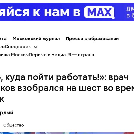
ным диабетом;
весом.
ти из кабачков
ета
Московский журнал
Пресса в образовании
ео
Спецпроекты
иша Москвы
Первые в медиа. Я — страна
, куда пойти работать!»: врач
ков взобрался на шест во вре
к
ёрдый
Общество