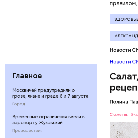
правилом,
Вред д
ЗДОРОВЬ
АЛЕКСАНД
Новости С
Новости С
Салат
Главное
рецеп
Москвичей предупредили о
грозе, ливне и граде 6 и 7 августа
Полина Па
Город
Ингредие
Сюжеты:
Экс
Временные ограничения ввели в
аэропорту Жуковский
ЕДА
Происшествия