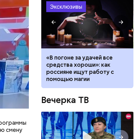
Эксклюзивы
ть
ь и
ало по
«В погоне за удачей все
 людям:
ецептом
 как
средства хороши»: как
ла толпу
россияне ищут работу с
ске
помощью магии
Вечерка ТВ
программы
ую смену