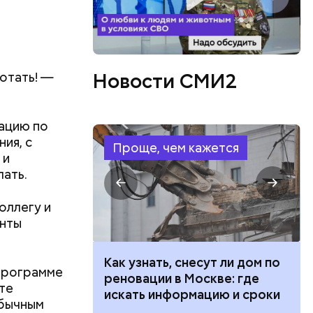
Новости СМИ2
ботать! —
рацию по
ия, с
Проще, чем кажется
 и
лать.
оллегу и
енты
 100 тысяч
Как узнать, снесут ли дом по
 программе
дарства при
реновации в Москве: где
те
ии: кто может
искать информацию и сроки
обычным
 какие нужны