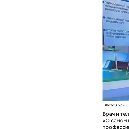
— Кабачки
Однако ди
сковороде
полезна. 
оливковое
Копылов.
Фото: Скринш
Врач и те
«О самом 
профессии