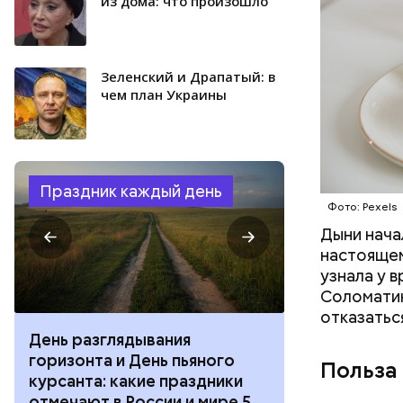
из дома: что произошло
Зеленский и Драпатый: в
чем план Украины
Праздник каждый день
Фото: Pexels
Дыни начал
настоящем
узнала у 
Соломатин
отказатьс
День разглядывания
День качания
горизонта и День пьяного
День шампан
Польза
курсанта: какие праздники
праздники о
отмечают в России и мире 5
и мире 4 авг