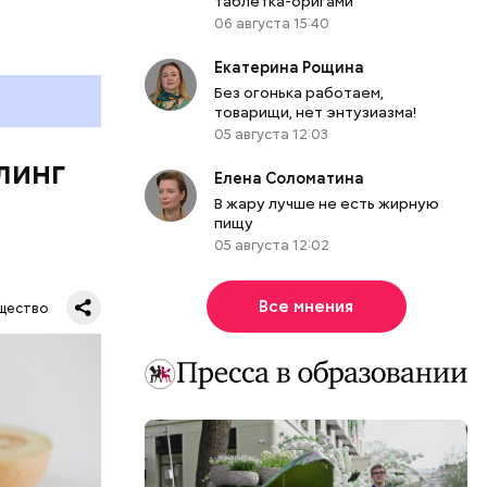
таблетка-оригами
развитие
06 августа 15:40
е
Екатерина Рощина
ня
Без огонька работаем,
органов.
товарищи, нет энтузиазма!
05 августа 12:03
ет;
линг
рживают
Елена Соломатина
В жару лучше не есть жирную
пищу
05 августа 12:02
ся.
му
Все мнения
щество
ь,
и и