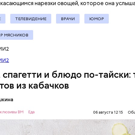
 касающимся нарезки овощей, которое она
услыша
документы
ыни
Е
ТЕЛЕВИДЕНИЕ
ВРАЧИ
ЮМОР
Р МЯСНИКОВ
МИ2
МИ2
, спагетти и блюдо по-тайски: 
тов из кабачков
шкина
нты:
клюзивы ВМ
Еда
06 августа 12:15
Об
ОВОЩИ
РЕЦЕПТЫ