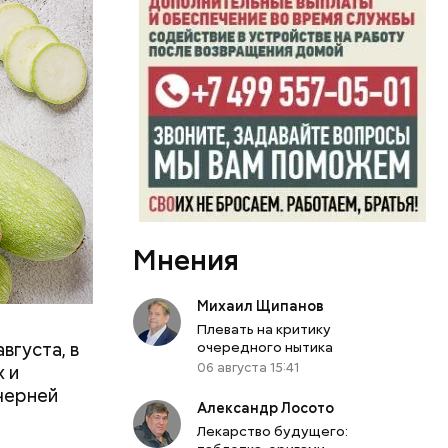
вает
Мнения
р,
ргор
Михаил Щипанов
Плевать на критику
вгуста, в
очередного нытика
дима
06 августа 15:41
 и
убка у
черней
Александр Лосото
овня
Лекарство будущего:
 в