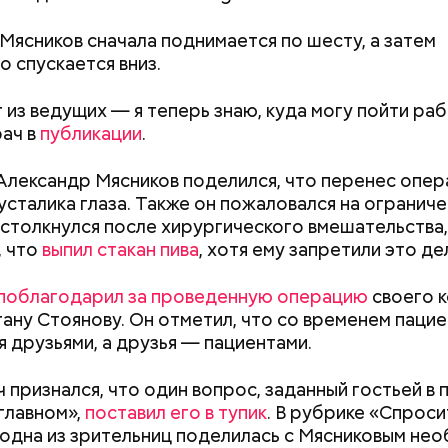
 Мясников сначала поднимается по шесту, а затем
 спускается вниз.
 из ведущих — я теперь знаю, куда могу пойти ра
рач в
публикации
.
Александр Мясников поделился, что перенес опе
усталика глаза. Также он пожаловался на ограничен
;
столкнулся после хирургического вмешательства,
а;
, что
выпил стакан пива
, хотя ему запретили это де
ое масло;
поблагодарил за проведенную операцию
своего к
erstock
гану Стоянову. Он отметил, что со временем паци
я друзьями, а друзья — пациентами.
Как поменять батареи дома и
Как получить до
ч признался, что один вопрос, заданный гостьей в
не получить штраф
рублей от госу
главном»,
поставил его в тупик
. В рубрике «Спроси
трудной ситуац
одна из зрительниц поделилась с Мясниковым не
претендовать и