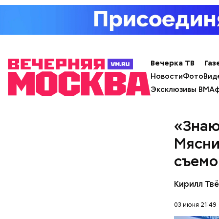
с сахар
лишним 
Спагет
Вечерка ТВ
Газ
Новости
Фото
Вид
Эксклюзивы ВМ
Аф
«Знаю
Мясни
съемо
Кирилл Тв
03 июня 21:49