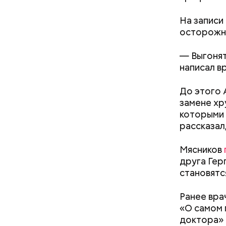
На записи
осторожно
— Выгонят
написал в
До этого 
замене хр
кабачок
которыми 
петрушк
рассказал
чеснок;
оливков
Мясников
соль.
Фото: Shutt
друга Гер
становятс
Ранее вра
«О самом 
доктора» 