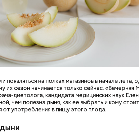
и появляться на полках магазинов в начале лета, о
у их сезон начинается только сейчас. «Вечерняя 
врача-диетолога, кандидата медицинских наук Еле
ой, чем полезна дыня, как ее выбрать и кому стои
я от употребления в пищу этого плода.
 на качелях и
День арбуза и День поцелуев
ского: какие
с зеркалом: какие праздники
 дыни
тмечают в России
отмечают в России и мире 3
уста
августа