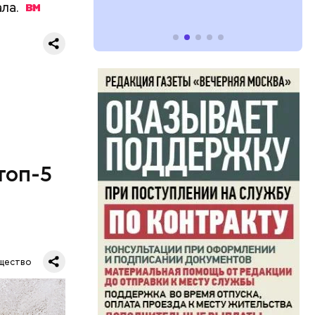
ла.
топ-5
щество