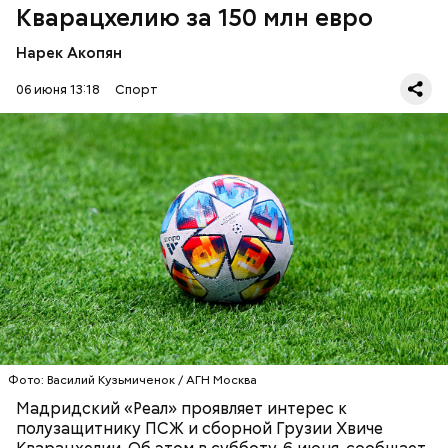
Кварацхелию за 150 млн евро
Нарек Акопян
06 июня 13:18
Спорт
Ранее глава клуба анонсировал возможный
крупный трансфер, не называя имени футболиста.
ФУТБОЛ
ГРУЗИЯ
ДЕНЬГИ
Фото: Shutterstock
Групповой этап: 11 июня — 27 июня.
1/16 финала: 28 июня — 3 июля.
1/8 финала: 4–7 июля.
Четвертьфиналы: 9–11 июля.
Полуфиналы: 14–15 июля.
Фото: Василий Кузьмиченок / АГН Москва
Матч за третье место: 18 июля.
Мадридский «Реал» проявляет интерес к
Финал: 19 июля.
полузащитнику ПСЖ и сборной Грузии Хвиче