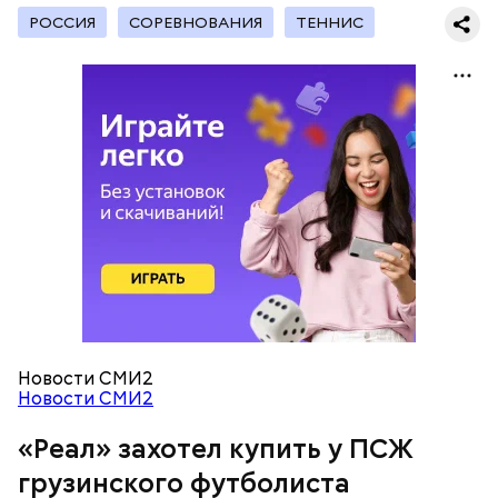
РОССИЯ
СОРЕВНОВАНИЯ
ТЕННИС
Сообщается, что мадридский клуб уже ведет
переговоры с ПСЖ. При этом сам Кварацхелия, как
утверждается, не исключает варианта с
переходом в испанскую команду, передает
издание
.
Команды и даты матчей
Новости СМИ2
Новости СМИ2
«Реал» захотел купить у ПСЖ
грузинского футболиста