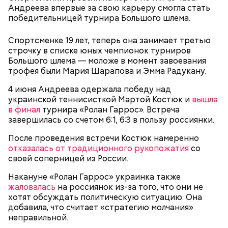
9 апреля в СМИ выразили мнение, что «Золотой
Андреева впервые за свою карьеру смогла стать
мяч» в этом году заберет нападающий «Баварии»
победительницей турнира Большого шлема.
Харри Кейн
. Журналисты отметили, что футболист
продемонстрировал свою всестороннюю игру с
Спортсменке 19 лет, теперь она занимает третью
«разрушительным эффектом» для чемпионов
строчку в списке юных чемпионок турниров
Бундеслиги.
Большого шлема — моложе в момент завоевания
трофея были Мария Шарапова и Эмма Радукану.
4 июня Андреева одержала победу над
украинской теннисисткой Мартой Костюк и
вышла
в финал
турнира «Ролан Гаррос». Встреча
завершилась со счетом 6:1, 6:3 в пользу россиянки.
После проведения встречи Костюк намеренно
отказалась от традиционного рукопожатия
со
своей соперницей из России.
До этого стало известно, что нападающего
футбольного клуба «Барселона» Ламина Ямаля
Накануне «Ролан Гаррос» украинка также
Начало матчей указано по московскому времени:
признали лучшим игроком
сезона-2025/26
жаловалась
на россиянок из-за того, что они не
чемпионата Испании по футболу: спортсмен смог
хотят обсуждать политическую ситуацию. Она
обойти нападающего клуба «Реал Мадрид»
добавила, что считает «стратегию молчания»
Килиана Мбаппе.
неправильной.