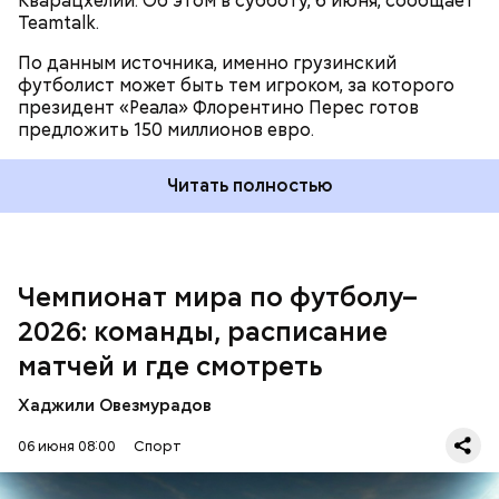
Кварацхелии. Об этом в субботу, 6 июня, сообщает
Teamtalk.
По данным источника, именно грузинский
футболист может быть тем игроком, за которого
президент «Реала» Флорентино Перес готов
предложить 150 миллионов евро.
Участвующие команды разделены на 12 групп по
Читать полностью
четыре сборные. В плей-офф выходят по две
лучшие команды из каждой группы, а также восемь
лучших сборных, занявших третьи места. Игры на
вылет начнутся со стадии 1/16 финала. Всего будет
проведено 104 матча.
Чемпионат мира по футболу–
2026: команды, расписание
матчей и где смотреть
Хаджили Овезмурадов
06 июня 08:00
Спорт