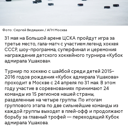
— Кубок адмирала Ушакова объединяет команды
из разных регионов страны. Турнир выстроен как
открытая, «народная» площадка, где у каждого
есть шанс проявить себя вне зависимости от
статуса команды. Здесь важны не громкие
Фото: Сергей Ведяшкин / АГН Москва
ХОККЕЙ
ДЕТИ
названия, а уровень игры, характер и желание
31 мая на Большой арене ЦСКА пройдут игра за
расти. Именно такой подход делает соревнования
третье место, гала-матч с участием легенд хоккея
доступными, конкурентными и по-настоящему
СССР, шоу-программа, суперфинал и церемония
значимыми для участников, — отметили
награждения детского хоккейного турнира «Кубок
организаторы турнира.
адмирала Ушакова».
Турнир по хоккею с шайбой среди детей 2015–
2016 годов рождения «Кубок адмирала Ушакова»
проходит в Москве с 24 апреля по 31 мая. В этом
году участие в соревнованиях принимают 24
команды из 15 регионов нашей страны,
разделeнные на четыре группы. По итогам
группового этапа по две сильнейшие команды из
каждой группы выходят в плей-офф и продолжают
борьбу за главный трофей — переходящий Кубок
адмирала Ушакова.