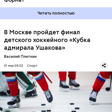
Читать полностью
В Москве пройдет финал
детского хоккейного «Кубка
адмирала Ушакова»
Василий Плиткин
Турнир проходил на ледовой арене «Южный лeд»,
а решающие матчи — на Малой и Большой аренах
31 мая 09:03
Спорт
ЦСКА.