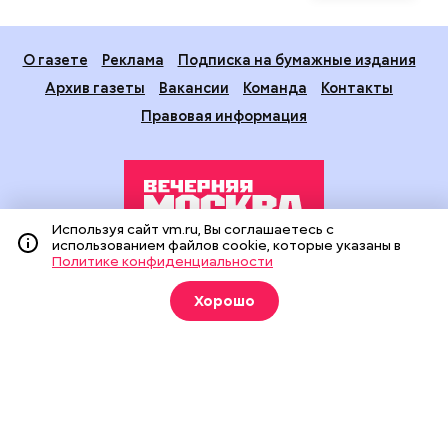
О газете
Реклама
Подписка на бумажные издания
Архив газеты
Вакансии
Команда
Контакты
Правовая информация
Используя сайт vm.ru, Вы соглашаетесь с
использованием файлов cookie, которые указаны в
Политике конфиденциальности
Издание создано при финансовой поддержке Департамента
средств массовой информации и рекламы города Москвы.
Хорошо
На сайте применяются рекомендательные технологии
(информационные технологии предоставления информации
на основе сбора, систематизации и анализа сведений,
относящихся к предпочтениям пользователей сети
«Интернет», находящихся на территории Российской
Федерации).
Сетевое издание "Вечерняя Москва" (18+) зарегистрировано
в Федеральной службе по надзору в сфере связи,