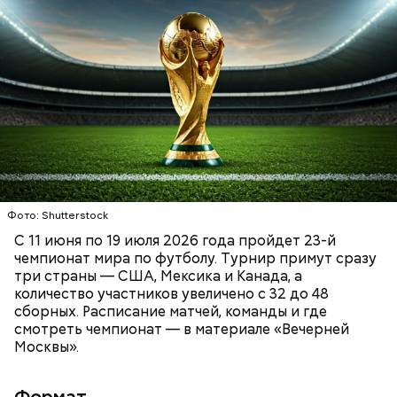
ЧМ-2026 стартует 11 июня матчем открытия на
стадионе «Ацтека» в Мехико (сборная Мексики —
сборная ЮАР), а завершится финалом 19 июля на
стадионе Metlife Stadium в американском городе
Ист-Ратерфорд.
ФУТБОЛ
ФИФА
ЧЕМПИОНАТ МИРА ПО ФУТБОЛУ
Фото: Shutterstock
С 11 июня по 19 июля 2026 года пройдет 23-й
чемпионат мира по футболу. Турнир примут сразу
три страны — США, Мексика и Канада, а
количество участников увеличено с 32 до 48
сборных. Расписание матчей, команды и где
смотреть чемпионат — в материале «Вечерней
Москвы».
Формат