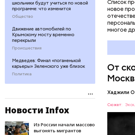
Список пр
школьники будут учиться по новой
новое про
программе: что изменится
отечестве
Общество
персональ
Движение автомобилей по
многое др
Крымскому мосту временно
перекрыли
В царской
Происшествия
понимании
которые с
Медведев: Финал «поганенькой
От ск
карьеры» Зеленского уже близок
музыканто
сочетало 
Политика
Москв
цирковые 
скоморохи
Хаджили О
Сюжет:
Экск
Новости Infox
Из России начали массово
МОСКВА
выгонять мигрантов