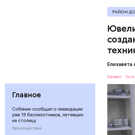
РАЙОН Д
Ювели
созда
Позднее и
после Оте
техни
неотъемле
Монотонны
Елизавета
самых ожи
Хамовника
Сюжет:
Экск
Главное
Собянин сообщил о ликвидации
уже 19 беспилотников, летевших
на столицу
«Холод
Происшествия