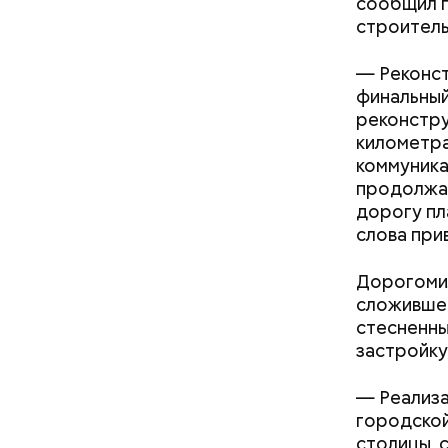
сообщил г
жители до
строитель
разных жа
организов
— Реконст
познакоми
финальный
западноев
реконстру
километра
коммуника
продолжа
дорогу пл
слова при
— Процесс
печатной 
Дорогомил
производи
сложившей
Павел Ант
стесненны
застройку
— Реализа
городской
столицы, с