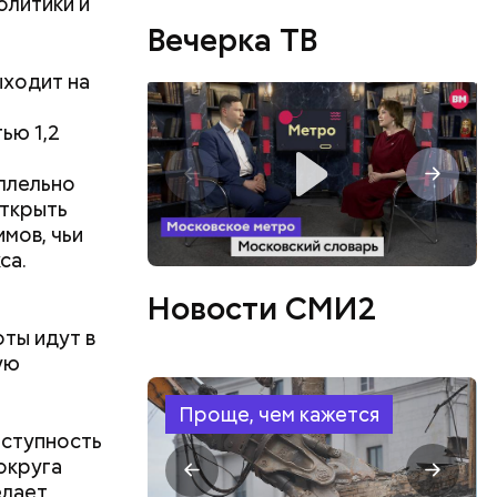
олитики и
кой самых
Вечерка ТВ
ая
ыходит на
ным.
ью 1,2
аллельно
ткрыть
мов, чьи
са.
 одной
Новости СМИ2
мы можем
а № 1
ты идут в
ую
Проще, чем кажется
оступность
округа
елает