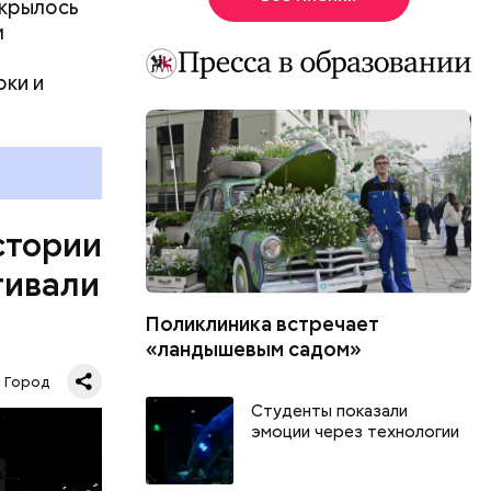
ткрылось
м
оки и
менном
риятия,
иональных
истории
тво
нные и
тивали
Поликлиника встречает
«ландышевым садом»
Город
Студенты показали
эмоции через технологии