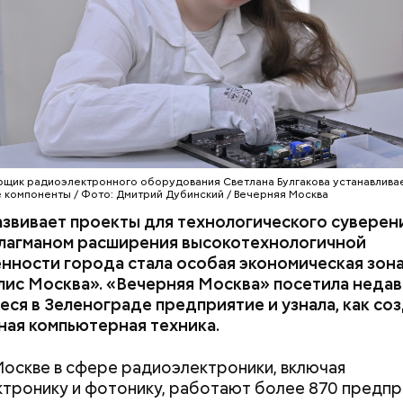
ГИИ
МОСКВА
ПРОМЫШЛЕННОСТЬ
ЛИС «МОСКВА»
скоморохи были настолько заметной частью горо
о в районе современной улицы Большой Дмитровк
ала целая Скоморошья слобода. Они не только в
щик радиоэлектронного оборудования Светлана Булгакова устанавливае
компоненты / Фото: Дмитрий Дубинский / Вечерняя Москва
улицах и площадях, но и выступали при царском дв
звивает проекты для технологического суверен
ом скоморошьего творчества был Иван Грозный. 
Флагманом расширения высокотехнологичной
ативе был организован потешный двор при царско
нности города стала особая экономическая зон
лис Москва». «Вечерняя Москва» посетила неда
ся в Зеленограде предприятие и узнала, как со
ая компьютерная техника.
Москве в сфере радиоэлектроники, включая
тронику и фотонику, работают более 870 предпр