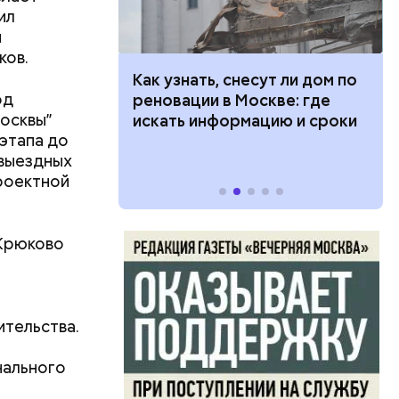
ил
и
ков.
 100 тысяч
Как узнать, снесут ли дом по
 назвать
од
дарства при
реновации в Москве: где
вплоть до
осквы”
ии: кто может
искать информацию и сроки
ковного
этапа до
 какие нужны
и — и
 выездных
небом — с
роектной
й
ский
 входили
 Крюково
 халатов
 кукольные
ом
щий номер
дования.
ительства.
ряд.
нального