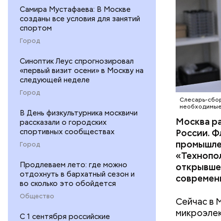
ТЕХНОЛО
Самира Мустафаева: В Москве
созданы все условия для занятий
ТЕХНОПО
спортом
Город
Синоптик Леус спрогнозировал
«первый визит осени» в Москву на
В Москве 
следующей неделе
жизни, чт
Город
существов
Слесарь-сбор
необходимые 
народ на 
В День физкультурника москвичи
Москва ра
поклонник
рассказали о городских
спортивных сообществах
России. 
его иници
промышле
Город
«Технопо
Продлеваем лето: где можно
открывшее
отдохнуть в бархатный сезон и
современн
во сколько это обойдется
Общество
Сейчас в 
микроэлек
С 1 сентября российские