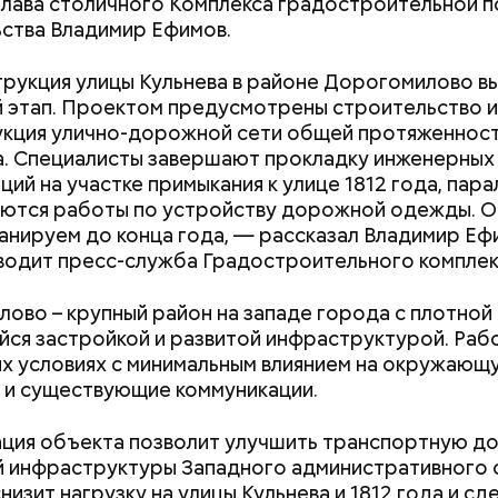
лава столичного Комплекса градостроительной п
революционной Москвы могли наслаждаться музы
ства Владимир Ефимов.
нров. А в 1907 году певица Мария Дейша-Сионицк
ала «Музыкальные выставки», где москвичи могли
рукция улицы Кульнева в районе Дорогомилово в
ться с малоизвестными произведениями русских и
 этап. Проектом предусмотрены строительство и
ропейских композиторов. Вход на них был свобод
кция улично-дорожной сети общей протяженност
. Специалисты завершают прокладку инженерных
ций на участке примыкания к улице 1812 года, пар
ются работы по устройству дорожной одежды. О
анируем до конца года, — рассказал Владимир Ефи
водит пресс-служба Градостроительного комплек
 полностью автоматизирован, поэтому создание
платы занимает от восьми до десяти минут. В час 
ово – крупный район на западе города с плотной
ть около 125 штук, — рассказывает начальник цех
ся застройкой и развитой инфраструктурой. Рабо
онов.
х условиях с минимальным влиянием на окружающ
 и существующие коммуникации.
ция объекта позволит улучшить транспортную д
 инфраструктуры Западного административного 
низит нагрузку на улицы Кульнева и 1812 года и сд