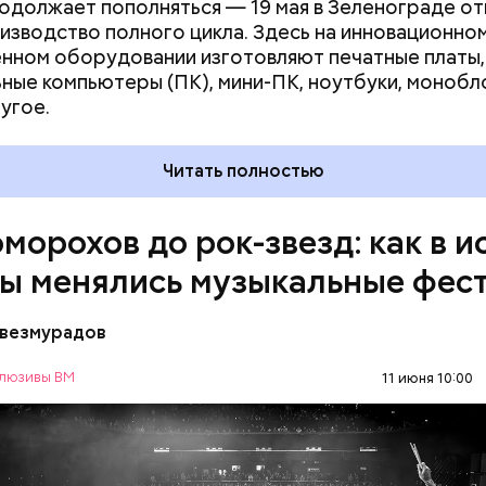
одолжает пополняться — 19 мая в Зеленограде о
изводство полного цикла. Здесь на инновационно
нном оборудовании изготовляют печатные платы,
ные компьютеры (ПК), мини-ПК, ноутбуки, монобл
угое.
 России не было музыкальных фестивалей в совре
Читать полностью
, но существовали разные развлекательные мероп
тали их прообразами. Одними из первых професс
оморохов до рок-звезд: как в 
в и артистов на Руси были скоморохи. Их творчес
в себе не только музыку, но и танцы, театрализова
ы менялись музыкальные фес
представления. Появившиеся как минимум в XI веке
 получили особую популярность в XV–XVII веках.
везмурадов
люзивы ВМ
11 июня 10:00
МУЗЫКА
ИСТОРИЯ
ФЕСТИВАЛИ