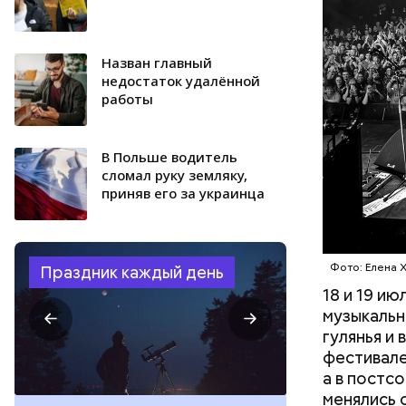
Назван главный
недостаток удалённой
работы
В Польше водитель
сломал руку земляку,
приняв его за украинца
Фото: publi
Фото: Елена 
Праздник каждый день
18 и 19 и
музыкальн
гулянья и
фестивале
а в постс
менялись 