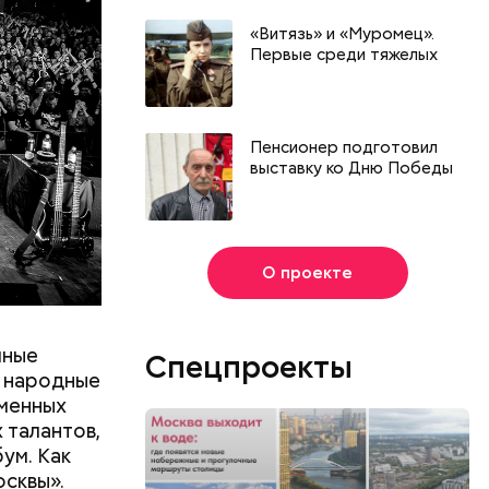
«Витязь» и «Муромец».
Первые среди тяжелых
Пенсионер подготовил
выставку ко Дню Победы
О проекте
чные
Спецпроекты
: народные
еменных
 талантов,
ум. Как
осквы».