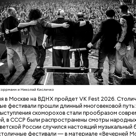
c domain
Хоррманн и Николай Кисличко
юля в Москве на ВДНХ пройдет VK Fest 2026. Столи
ые фестивали прошли длинный многовековой путь
 выступления скоморохов стали прообразом совр
й, в СССР были распространены смотры народных
оветской России случился настоящий музыкальный б
столичные фестивали — в материале «Вечерней М