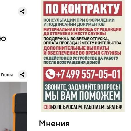
ую
но много
и такой же
них.
ать в
сне и в
Город
Мнения