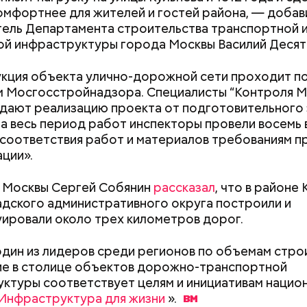
омфортнее для жителей и гостей района, — добав
ель Департамента строительства транспортной 
й инфраструктуры города Москвы Василий Десят
Как поменять батареи дома и
Как получить до
c domain
щими музыкальными фестивалями прошлого можно
кция объекта улично-дорожной сети проходит п
не получить штраф
рублей от госу
гулянья, которые были очень популярны в Москве 
 Мосгосстройнадзора. Специалисты “Контроля М
трудной ситуац
 века. Чаще всего они проходили в важные дни цер
ают реализацию проекта от подготовительного 
претендовать и
 — на Масленицу, в Пасхальную и Троицкую недел
За весь период работ инспекторы провели восемь
документы
яли собой грандиозные праздники под открытым 
соответствия работ и материалов требованиям п
 театральными представлениями. В Москве главно
ции».
 для таких «фестивалей» долгое время был Новин
а затем — Девичье поле. В программу мероприятий
 Москвы Сергей Собянин
рассказал
, что в районе
заводе царит идеальная чистота. От белоснежных
 музыкальные выступления, но и комические пьесы,
дского административного округа построили и
тов немного рябит в глазах. Мы находимся в главн
ения и многое другое.
ировали около трех километров дорог.
твенном цехе. Сотрудники присвоили ему говоря
». Здесь расположено много технического обору
один из лидеров среди регионов по объемам стро
 сразу падает на большие машины, поставленные в
е в столице объектов дорожно-транспортной
и изготавливают платы.
ктуры соответствует целям и инициативам нацио
Инфраструктура для жизни
».