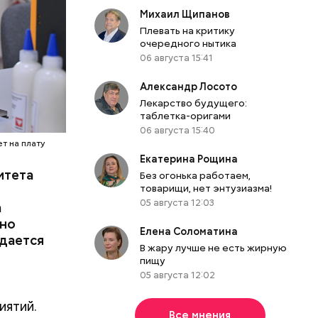
Михаил Щипанов
Плевать на критику
очередного нытика
06 августа 15:41
Александр Лосото
Лекарство будущего:
дской
таблетка-оригами
и
06 августа 15:40
еселили
т на плату
оре:
Екатерина Рощина
итета
Именно по
Без огонька работаем,
товарищи, нет энтузиазма!
м дворце.
05 августа 12:03
а
вно
Елена Соломатина
здается
В жару лучше не есть жирную
пищу
05 августа 12:02
иятий.
Все мнения