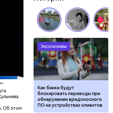
Эксклюзивы
льник» —
 хранится
вает
ой камеры
ное время
чальник
 достает
вы
о: где можно
Как банки будут
уга
рхатный
блокировать переводы при
Кульнева
ько это
обнаружении вредоносного
строенные
ПО на устройствах клиентов
. Об этом
и, где