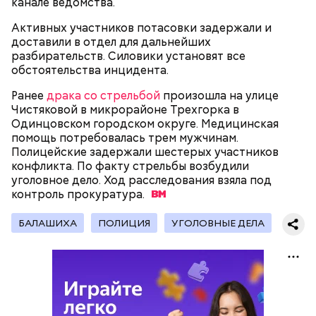
канале ведомства.
распределял их между еще несколькими счетами,
либо
покупал на них квартиры
.
Активных участников потасовки задержали и
доставили в отдел для дальнейших
разбирательств. Силовики установят все
обстоятельства инцидента.
Следующим подопытным стал друг детства
Миссюры Константин. 3 февраля того же года,
Ранее
драка со стрельбой
произошла на улице
когда молодые люди ехали вместе в машине,
Чистяковой в микрорайоне Трехгорка в
— Гасанов, являясь индивидуальным
подозреваемый угостил приятеля морсом с
Одинцовском городском округе. Медицинская
предпринимателем, осуществлял
этиленгликолем. Через два дня Константин умер в
помощь потребовалась трем мужчинам.
предпринимательскую деятельность в области
больнице.
Полицейские задержали шестерых участников
продажи и размещения рекламы в социальных
конфликта. По факту стрельбы возбудили
сетях. С целью сокрытия своих доходов часть
уголовное дело. Ход расследования взяла под
денежных средств от спонсоров розыгрышей,
контроль
прокуратура.
покупателей различных мотивационных курсов и
прогнозов ставок на спорт Гасанов получал на
БАЛАШИХА
ПОЛИЦИЯ
УГОЛОВНЫЕ ДЕЛА
свои личные лицевые счета как физического лица, а
также на подконтрольные родственникам лицевые
счета, — пояснили в
московской прокуратуре
.
Первой жертвой Миссюры была его девушка.
Именно на ней молодой человек впервые испытал
химикаты, купленные в интернет-магазине. 13
января 2024 года он подсыпал дихлорэтан в