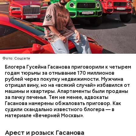
В мае 2025 года МВД РФ объявило в
международный розыск
блогера Гусейна Гасанова.
В его отношении возбудили уголовное дело о
неуплате налогов и легализации преступных
доходов в особо крупном размере. В тот же день
НАЛОГИ
ПОИСК ЛЮДЕЙ
ДЕНЬГИ
МВД
мужчину
заочно арестовали
.
ГАСАН ГУСЕЙНОВ
Молодого человека задержали. На первом же
Фото: Соцсети
допросе он признался, что планировал отравить
только отчима. Тогда следователи посчитали, что
Блогера Гусейна Гасанова приговорили к четырем
мотивом преступления была квартира родителей,
годам тюрьмы за отмывание 170 миллионов
которая в случае их смерти перешла бы сыну. Но
рублей через покупку недвижимости. Мужчина
спустя несколько дней Миссюра заявил, что ранее
отрицал вину, но на «всякий случай» избавился от
уже травил других людей.
машины и квартиры. Апартаменты были проданы
за пачку печенья. Тем не менее, адвокаты
Гасанова намерены обжаловать приговор. Как
судили скандально известного блогера — в
материале «Вечерней Москвы».
Арест и розыск Гасанова