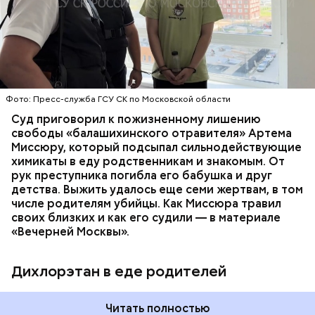
плохое самочувствие. Врачи не смогли поставить
им точный диагноз, после чего анализы
потерпевших направили на экспертизу. В них
ОТРАВЛЕНИЯ
БАЛАШИХА
РОДИТЕЛИ
специалисты обнаружили сильнодействующий
СЛЕДСТВЕННЫЙ КОМИТЕТ
ЭКСПЕРТИЗЫ
химикат дихлорэтан, который не мог попасть в
организм супругов случайно. То же самое вещество
нашли в еде, изъятой из квартиры пострадавших.
Фото: Пресс-служба ГСУ СК по Московской области
Суд приговорил к пожизненному лишению
свободы «балашихинского отравителя» Артема
Миссюру, который подсыпал сильнодействующие
химикаты в еду родственникам и знакомым. От
рук преступника погибла его бабушка и друг
детства. Выжить удалось еще семи жертвам, в том
числе родителям убийцы. Как Миссюра травил
своих близких и как его судили — в материале
«Вечерней Москвы».
Дихлорэтан в еде родителей
Читать полностью