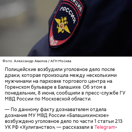
Video
Блогеру грозило до семи лет лишения свободы.
Видео: пресс-служба ГСУ СК по Московской области
Фото: Александр Авилов / АГН Москва
Полицейские возбудили уголовное дело после
— Мы съездили за витаминами, вернулись обратно,
драки, которая произошла между несколькими
поднялись домой. У него ухудшилось самочувствие
мужчинами на парковке торгового центра на
через сутки... Его увезли в больницу,
Горенском бульваре в Балашихе. Об этом в
реанимировали, и там он скончался, — рассказывал
понедельник, 8 июня, сообщили в пресс-службе ГУ
Миссюра на допросе.
МВД России по Московской области.
— По данному факту дознавателем отдела
дознания МУ МВД России «Балашихинское»
Родственники обналичивали деньги и возвращали
возбуждено уголовное дело по части 1 статьи 213
их Гасанову. А чтобы пользоваться деньгами и не
УК РФ «Хулиганство», — рассказали в
Telegram
-
вызвать подозрений у налоговой, Гасанов либо