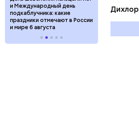
и Международный день
горизонта и 
Дихлор
подкаблучника: какие
курсанта: ка
праздники отмечают в России
отмечают в Р
и мире 6 августа
августа