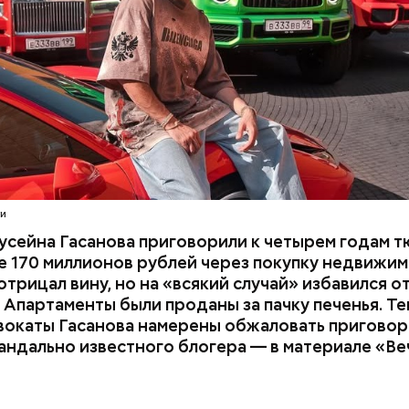
расследование. В квартире потерпевших установ
амеру видеонаблюдения. На записи попал 25-летн
их Артем Миссюра, который тайно приходил в кв
отчима и подсыпал им в еду химикаты. Также отра
его младшая сестра.
ти
усейна Гасанова приговорили к четырем годам т
 170 миллионов рублей через покупку недвижим
трицал вину, но на «всякий случай» избавился о
 Апартаменты были проданы за пачку печенья. Те
вокаты Гасанова намерены обжаловать приговор.
андально известного блогера — в материале «В
ay
deo