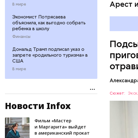
Арест 
В мире
Экономист Потрясаева
объяснила, как выгодно собрать
ребенка в школу
Финансы
Подсы
Дональд Трамп подписал указ о
приго
запрете «родильного туризма» в
США
отрав
В мире
Видео: пре
Александр
Сюжет:
Экск
Новости Infox
Все начал
больницу 
поставить
Фильм «Мастер
ОТРАВЛЕ
направили
и Маргарита» выйдет
в американский прокат
сильнодей
СЛЕДСТВ