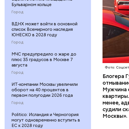
Бульварном кольце
Город
ВДНХ может войти в основной
список Всемирного наследия
Началось 
ЮНЕСКО в 2028 году
скрытую к
Город
потерпевш
МЧС предупредило о жаре до
матери и 
плюс 35 градусов в Москве 7
пищу ела 
августа
Фото: Соцсе
Город
Блогера Г
отмывание
ИТ-компании Москвы увеличили
Мужчина о
оборот на 40 процентов в
первом полугодии 2026 года
квартиры.
менее, ад
Город
судили ск
Pl
Politico: Исландия и Черногория
Москвы».
могут одновременно вступить в
Vi
ЕС к 2028 году