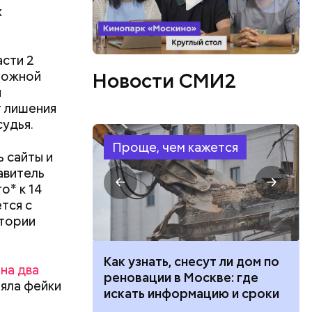
х
ов
асти 2
блей. Эти
 ложной
Новости СМИ2
ственными
й
т лишения
удья.
Проще, чем кажется
 сайты и
авитель
о* к 14
тся с
итории
 100 тысяч
Как узнать, снесут ли дом по
на два
дарства при
реновации в Москве: где
яла фейки
ии: кто может
искать информацию и сроки
 какие нужны