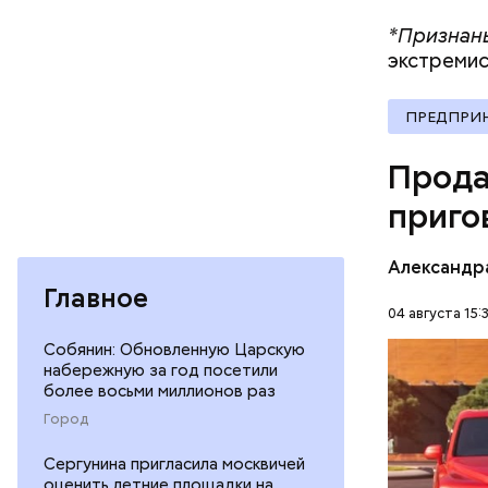
*Признаны
экстремис
Молодого 
что плани
ПРЕДПРИ
посчитали
которая в
Прода
дней Мисс
приго
Фото: База
Александр
Главное
04 августа 15:
Собянин: Обновленную Царскую
В мае 202
набережную за год посетили
Гусейна Г
более восьми миллионов раз
неуплате 
НАЛОГИ
Город
размере. 
ГАСАН ГУ
Сергунина пригласила москвичей
оценить летние площадки на