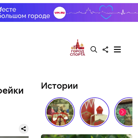
у. А чтобы
, Гасанов
о
покупал
Истории
фейки
й молодой
газине. 13
бленной,
оме
, а
 нее