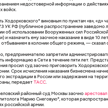
ранением недостоверной информации о действия
е был жертвой Миссюры
х войск.
ли считали, что в период с 2019 по 2021 год Гасан
ь Ходорковского* виновным по пунктам «в», «д» ч
 от уплаты налогов на более чем 170 миллионов ру
7.3 УК РФ (публичное распространение заведомо
 якобы распределил между родственниками и соб
и об использовании Вооруженных сил Российско
) и назначить ему заочное наказание в виде 10 ле
 отбыванием в колонии общего режима, — сказал с
о, предпринимателю запретили администрировать
ть информацию в Сети в течение пяти лет. Предст
ния просил суд заочно приговорить Ходорковског
онии. Срок исчисления наказания бизнесмена начне
го экстрадиции в России или задержания на терр
раны, передает
ТАСС
.
Как поменять батареи дома и
Как получить до
веловский районный суд Москвы заочно
арестовал 
не получить штраф
рублей от госу
литолога Марию Снеговую*, которая распростран
трудной ситуац
ях российской армии.
претендовать и