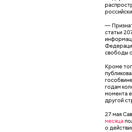
распрост
Кто ещ
российски
Следовате
— Признат
уклонился
статьи 20
деньги он
информаци
счетами.
Федерации
свободы с
Кроме тог
публикова
гособвине
годам кол
момента е
другой ст
27 мая Са
месяца
по
о действи