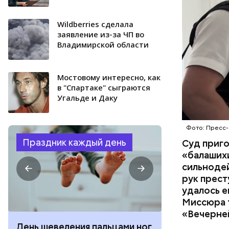
организм 
изъятой и
Wildberries cделала
заявление из-за ЧП во
Владимирской области
Мостовому интересно, как
в "Спартаке" сыграются
Угальде и Даку
Фото: Пресс-
Праздник каждый день
Суд приг
«балаших
сильнодей
рук прест
удалось е
Миссюра т
«Вечерне
День шевеления пальцами ног
День разгля