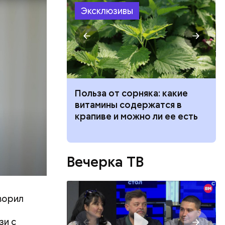
ществлял
Эксклюзивы
размещения
ов часть
 различных
 получал
 на
в
ведет к
Польза от сорняка: какие
пасно
витамины содержатся в
рвов глаз
крапиве и можно ли ее есть
Вечерка ТВ
ворил
зи с