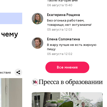
таблетка-оригами
06 августа 15:40
Екатерина Рощина
Без огонька работаем,
товарищи, нет энтузиазма!
05 августа 12:03
 чему
Елена Соломатина
В жару лучше не есть жирную
пищу
05 августа 12:02
Все мнения
ествия
тную
гли
ших
пасть в