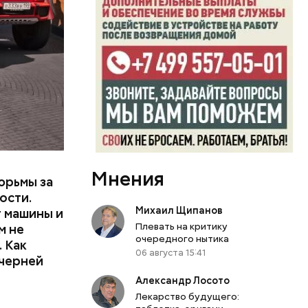
или
ий сын
артиру
вленную
Мнения
юрьмы за
ости.
Михаил Щипанов
т машины и
Плевать на критику
м не
очередного нытика
 Как
06 августа 15:41
ечерней
Александр Лосото
Лекарство будущего: