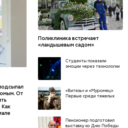
еде,
Поликлиника встречает
«ландышевым садом»
Студенты показали
эмоции через технологии
подсыпал
«Витязь» и «Муромец».
омым. От
Первые среди тяжелых
ить
 Как
иале
Пенсионер подготовил
выставку ко Дню Победы
День арбуза и День поцелуев
День собира