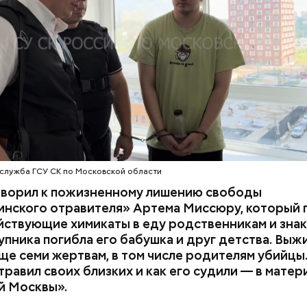
супругов случайно. То же самое вещество нашли в 
з квартиры пострадавших.
служба ГСУ СК по Московской области
оворил к пожизненному лишению свободы
инского отравителя» Артема Миссюру, который 
ствующие химикаты в еду родственникам и знак
упника погибла его бабушка и друг детства. Выж
ще семи жертвам, в том числе родителям убийцы.
равил своих близких и как его судили — в матер
й Москвы».
дывания
День качания на качелях и