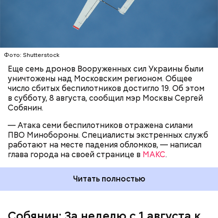
МОСКВА
СЕРГЕЙ СОБЯНИН
движущемуся гражданскому автомобилю
в
БЕСПИЛОТНИКИ
поселке Суземка Брянской области. Ранения
получили четыре девушки, их доставили в
больницу с травмами разной степени тяжести.
Фото: Shutterstock
Еще семь дронов Вооруженных сил Украины были
уничтожены над Московским регионом. Общее
число сбитых беспилотников достигло 19. Об этом
в субботу, 8 августа, сообщил мэр Москвы Сергей
Собянин.
— Атака семи беспилотников отражена силами
ПВО Минобороны. Специалисты экстренных служб
работают на месте падения обломков, — написал
глава города на своей странице в
МАКС
.
Ранее сообщалось, что на Ильском
нефтеперерабатывающем заводе в
Читать полностью
Краснодарском крае
произошло возгорание
после
падения обломков беспилотника. В результате
происшествия пострадали пять человек.
Собянин: За неделю с 1 августа к