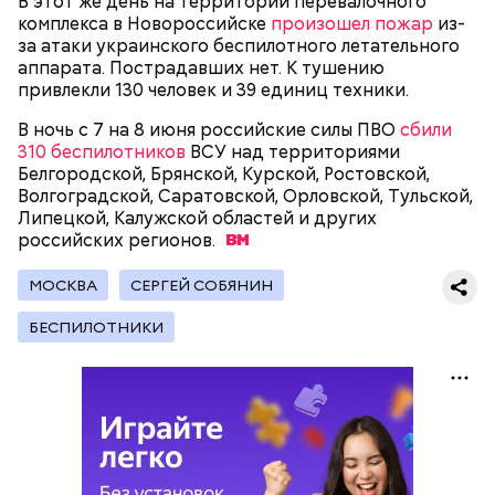
В этот же день на территории перевалочного
комплекса в Новороссийске
произошел пожар
из-
за атаки украинского беспилотного летательного
аппарата. Пострадавших нет. К тушению
привлекли 130 человек и 39 единиц техники.
В ночь с 7 на 8 июня российские силы ПВО
сбили
310 беспилотников
ВСУ над территориями
Белгородской, Брянской, Курской, Ростовской,
Волгоградской, Саратовской, Орловской, Тульской,
Липецкой, Калужской областей и других
российских
регионов.
МОСКВА
СЕРГЕЙ СОБЯНИН
4 августа
три человека пострадали
при атаке
Вооруженных сил Украины на два муниципалитета
БЕСПИЛОТНИКИ
Белгородской области.