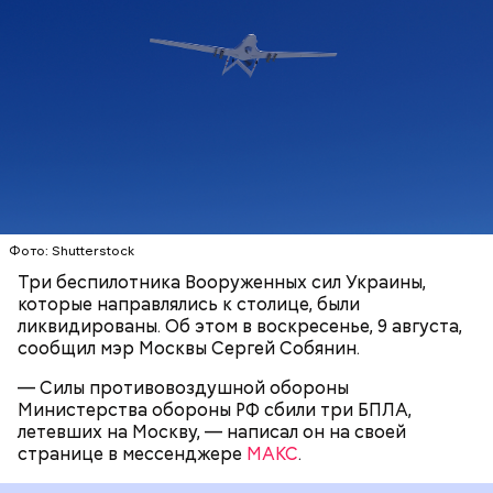
В настоящее время специалисты экстренных служб
работают на месте падения обломков дронов.
ПВО
МОСКВА
СЕРГЕЙ СОБЯНИН
БЕСПИЛОТНИКИ
Фото: Shutterstock
Три беспилотника Вооруженных сил Украины,
которые направлялись к столице, были
ликвидированы. Об этом в воскресенье, 9 августа,
сообщил мэр Москвы Сергей Собянин.
— Силы противовоздушной обороны
Министерства обороны РФ сбили три БПЛА,
летевших на Москву, — написал он на своей
странице в мессенджере
МАКС
.