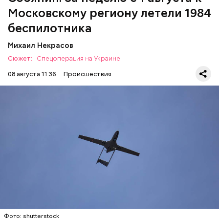
Московскому региону летели 1984
беспилотника
Михаил Некрасов
Сюжет:
Спецоперация на Украине
08 августа 11:36
Происшествия
Утром Министерство обороны отчиталось, что за
ночь над регионами России и акваторией
Азовского моря были перехвачены и
уничтожены
397 украинских
беспилотников самолетного типа.
УКРАИНА
МОСКВА
СЕРГЕЙ СОБЯНИН
БЕСПИЛОТНИКИ
Фото: shutterstock