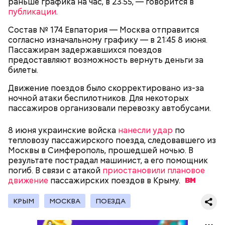
этих ингредиентов, необходимо добавлять
раньше графика на час, в 23:55, — говорится в
Способ приготовления
изюм, цукаты, которые вы пожелаете, и снова
публикации
.
взбить. Но не миксером, а ложкой или
Состав № 174 Евпатория — Москва отправится
кухонной лопаткой, чтобы не измельчить
согласно изначальному графику — в 21:45 8 июня.
сухофрукты.
Пассажирам задержавшихся поездов
предоставляют возможность вернуть деньги за
билеты.
Движение поездов было скорректировано из-за
ночной атаки беспилотников. Для некоторых
пассажиров организовали перевозку автобусами.
200 граммов сливочного масла;
1 стакан сахара;
8 июня украинские войска
нанесли удар
по
10 граммов ванильного сахара;
тепловозу пассажирского поезда, следовавшего из
1/4 чайной ложки соли;
Для заправки:
Москвы в Симферополь, прошедшей ночью. В
4 куриных яйца;
результате пострадал машинист, а его помощник
100 граммов сока апельсина и столовая ложка
погиб. В связи с атакой
приостановили плановое
цедры;
движение
пассажирских поездов в
Крыму.
350 граммов муки;
2 чайных ложки разрыхлителя;
КРЫМ
МОСКВА
ПОЕЗДА
150 граммов изюма.