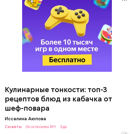
Кабачок — 1 шт.
Желтый болгарский перец — 1 шт.
Красный болгарский перец — 1 шт.
Зеленый перец — 1 шт.
Красный лук — 1 шт.
Баклажан — 1 шт.
Для кулича понадобится:
Помидор — 2 шт.
Сыр адыгейский —200 гр.
Соль по вкусу.
Кулинарные тонкости: топ-3
рецептов блюд из кабачка от
шеф-повара
Иссалина Аюпова
Сюжеты:
Эксклюзивы ВМ
Еда