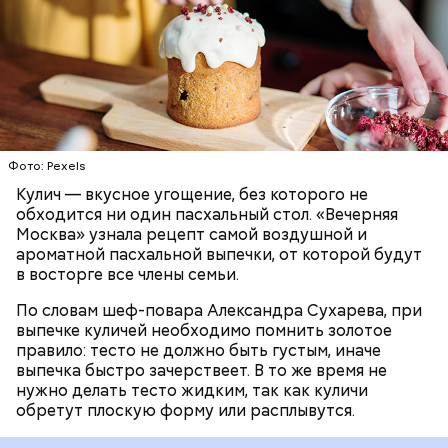
отличается от классической рецептуры, так как
содержит нестандартную начинку:
ПРАЗДНИКИ
РЕЦЕПТЫ
ПАСХА
— В высушенных продуктах имеется клетчатка, с
которой пищеварительный тракт может не
справиться, если имеется непереносимость. Это
может спровоцировать аллергические реакции,
Фото: Pexels
отек, сыпь и даже анафилактический шок. Даже у
людей с нормальной пищеварительной системой
Кулич — вкусное угощение, без которого не
могут возникнуть проблемы с усвоением
обходится ни один пасхальный стол. «Вечерняя
клетчатки, если их организм не привык ее
Москва» узнала рецепт самой воздушной и
потреблять в большом количестве из фруктов и
ароматной пасхальной выпечки, от которой будут
овощей, — объяснила Соломатина.
в восторге все члены семьи.
По словам шеф-повара Александра Сухарева, при
выпечке куличей необходимо помнить золотое
правило: тесто не должно быть густым, иначе
выпечка быстро зачерствеет. В то же время не
нужно делать тесто жидким, так как куличи
обретут плоскую форму или расплывутся.