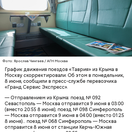
Готовим:
Нужно в течение 10 минут обжарить
перцы на мангале с раскаленными углями. Красный
лук нарезать кольцами и подпечь с двух сторон.
Сливочное масло необходимо немного
Кабачок и баклажан нарезать крупными кольцами,
растопить и взбить с сахаром, туда же
приправить солью и выложить на мангал к перцам.
добавить ванильный сахар и соль. Все эти
ингредиенты нужно взбивать миксером
Тесто сразу можно выпекать, ему не нужна
примерно три минуты, пока масло не
расстойка, предупредил шеф-повар:
побелеет.
Далее по одному следует добавлять в готовую
массу яйца, после чего нужно получившееся
тесто вновь взбить.
Фото: Ярослав Чингаев / АГН Москва
Если технология соблюдается правильно, то
График движения поездов «Таврия» из Крыма в
должен получиться воздушный кремовый
Москву скорректировали. Об этом в понедельник,
сгусток цвета слоновой кости.
8 июня, сообщили в пресс-службе перевозчика
Затем в тесто нужно включить цедру
«Гранд Сервис Экспресс».
апельсина и, помешивая массу, вливать в нее
цитрусовый сок.
Оливковое масло — 50 мл.
— Отправлением из Крыма: поезд № 092
В отдельной посуде нужно смешать муку с
Яблочный уксус — 2 ст. ложки.
Севастополь — Москва отправится 9 июня в 03:00
разрыхлителем, а потом эти компоненты
Тархун — 1 веточка.
(вместо 20:55 8 июня); поезд № 098 Симферополь
следует объединить с ранее полученной
Чеснок — 2 зубчика.
— Москва отправится 9 июня в 04:00 (вместо 01:25
масляной основой.
Сахар — 1 ст. ложка.
8 июня)... поезд № 068 Симферополь — Москва
После объединения и тщательного «микса»
отправится 8 июня от станции Керчь-Южная