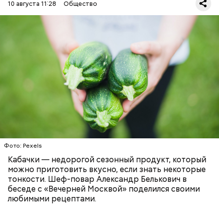
10 августа 11:28
Общество
Что понадобится:
ЕДА
РЕЦЕПТЫ
Ингредиенты
Фото: Pexels
Кабачки — недорогой сезонный продукт, который
можно приготовить вкусно, если знать некоторые
тонкости. Шеф-повар Александр Белькович в
беседе с «Вечерней Москвой» поделился своими
любимыми рецептами.
Зимой наступает сезон помело — цитруса с