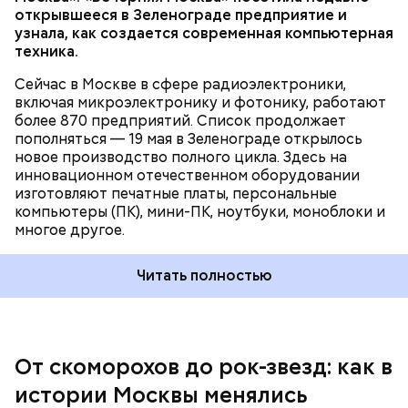
открывшееся в Зеленограде предприятие и
бульвар, а затем — Девичье поле. В программу
узнала, как создается современная компьютерная
мероприятий входили не только музыкальные
техника.
выступления, но и комические пьесы, кукольные
Позднее им на смену пришли шарманщики. Их
представления и многое другое.
стало особенно много после Отечественной войны
Сейчас в Москве в сфере радиоэлектроники,
1812 года. В тот период они были такой же
включая микроэлектронику и фотонику, работают
неотъемлемой частью городской жизни, как и
более 870 предприятий. Список продолжает
скоморохи до них. Монотонные и печальные звуки
пополняться — 19 мая в Зеленограде открылось
шарманки можно было услышать в самых
новое производство полного цикла. Здесь на
оживленных местах города: на Арбате, Тверской,
инновационном отечественном оборудовании
Пресне и в Хамовниках. Вокруг них всегда
изготовляют печатные платы, персональные
собирались толпы.
компьютеры (ПК), мини-ПК, ноутбуки, моноблоки и
многое другое.
Читать полностью
В Москве скоморохи были настолько заметной
частью городской жизни, что в районе
современной улицы Большой Дмитровки
существовала целая Скоморошья слобода. Они не
только веселили народ на улицах и площадях, но и
От скоморохов до рок-звезд: как в
выступали при царском дворе: поклонником
истории Москвы менялись
скоморошьего творчества был Иван Грозный.