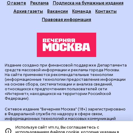
О газете
Реклама
Подписка на бумажные издания
Архив газеты
Вакансии
Команда
Контакты
Правовая информация
Издание создано при финансовой поддержке Департамента
средств массовой информации и рекламы города Москвы.
На сайте применяются рекомендательные технологии
(информационные технологии предоставления информации
на основе сбора, систематизации и анализа сведений,
относящихся к предпочтениям пользователей сети
«Интернет», находящихся на территории Российской
Федерации).
Сетевое издание "Вечерняя Москва" (18+) зарегистрировано
в Федеральной службе по надзору в сфере связи,
информационных технологий и массовых коммуникаций
(Роскомнадзор). Свидетельство о регистрации ЭЛ № ФС 77 -
Используя сайт vm.ru, Вы соглашаетесь с
90524 от 09.12.2025. Учредитель: АО "Редакция газеты
использованием файлов cookie, которые указаны в
"Вечерняя Москва". Главный редактор
vm.ru
: Александр