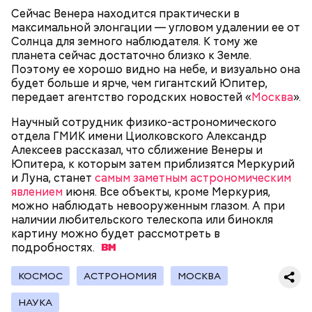
тысяч человек из самодеятельных хоровых и
торговый знак производителя. После этого плата
Сергей Собянин рассказал, что на
Сейчас Венера находится практически в
музыкальных коллективов.
территории ОЭЗ «Технополис
Интернет будущего: как в Москве
отправляется на роботизированную линию, где на
максимальной элонгации — угловом удалении ее от
Москва» планируется открыть 25
создают самые быстрые чипы
нее наносится термопаста и устанавливаются
Солнца для земного наблюдателя. К тому же
новых производств
необходимые детали, — поясняет Антонов.
планета сейчас достаточно близко к Земле.
Поэтому ее хорошо видно на небе, и визуально она
С приходом советской власти музыкальные
будет больше и ярче, чем гигантский Юпитер,
мероприятия стали проводиться под эгидой
передает агентство городских новостей «
Москва
».
государства, а не частных лиц. Например, те же
Научный сотрудник физико-астрономического
«Музыкальные выставки» в 1919 году
отдела ГМИК имени Циолковского Александр
Здесь автоматизировано буквально все, включая и
организовывались уже профсоюзом композиторов
Алексеев рассказал, что сближение Венеры и
«холодильник» — так сотрудники в шутку
и музыкальным отделом Наркомпроса РСФСР. В
Юпитера, к которым затем приблизятся Меркурий
называют большой шкаф, в котором хранится
отличие от дореволюционных, на новых
и Луна, станет
паяльная паста. Специалист на сенсорном экране
самым заметным астрономическим
«Выставках» звучали произведения только
явлением
устанавливает температуру камеры хранения
июня. Все объекты, кроме Меркурия,
советских музыкантов.
можно наблюдать невооруженным глазом. А при
материала. Причем для каждой камеры можно
наличии любительского телескопа или бинокля
установить свою температуру. Пара нажатий, и в
картину можно будет рассмотреть в
нужное время аппарат выдает материал с
подробностях.
необходимой температурой. Начальник цеха
подходит к «холодильнику» и через маленькое
окошко достает баночку с сырьем.
КОСМОС
АСТРОНОМИЯ
МОСКВА
НАУКА