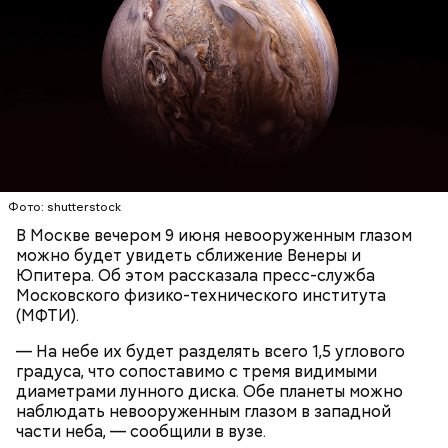
— Каждый вечер тысячи человек проходят сквозь
двери парка культуры и отдыха... Пляшет шофер,
пляшет счетовод. Фрезеровщица подтягивает
Далее следует запайка выводных элементов.
припев песни. И вот уже весь круг поет «Армию
Простыми словами, плату помещают в устройство,
Буденного», набирая полной грудью свежий, чуть
где циркулирует нагретая жидкость, похожая на
влажный воздух, — писала «Вечерняя Москва» в
вулканическую лаву. Она накрепко запаивает плату.
1932 году о подготовке к олимпиаде.
Фото: shutterstock
В Москве вечером 9 июня невооруженным глазом
можно будет увидеть сближение Венеры и
Юпитера. Об этом рассказала пресс-служба
Московского физико-технического института
В 1930-е визитной карточкой эпохи стали смотры
(МФТИ).
народных талантов. Например, в 1932 году в
— На небе их будет разделять всего 1,5 углового
Москве в Центральном парке культуры и отдыха
градуса, что сопоставимо с тремя видимыми
имени Максима Горького прошла I Всесоюзная
диаметрами лунного диска. Обе планеты можно
олимпиада самодеятельного искусства, которая
наблюдать невооруженным глазом в западной
завершилась грандиозным музыкальным
части неба, — сообщили в вузе.
праздником. В нем приняло участие свыше пяти
— Сначала на плату наносят гравировку —