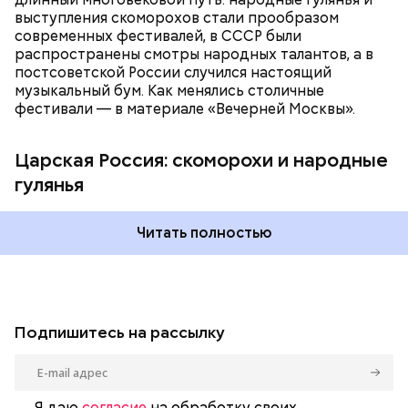
выступления скоморохов стали прообразом
современных фестивалей, в СССР были
Фото: public domain
распространены смотры народных талантов, а в
постсоветской России случился настоящий
музыкальный бум. Как менялись столичные
фестивали — в материале «Вечерней Москвы».
Царская Россия: скоморохи и народные
гулянья
Читать полностью
Подпишитесь на рассылку
Я даю
согласие
на обработку своих