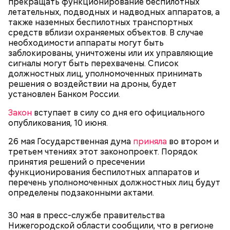
прекращать функционирование беспилотных
предостерегла Соломатина.
летательных, подводных и надводных аппаратов, а
также наземных беспилотных транспортных
средств вблизи охраняемых объектов. В случае
необходимости аппараты могут быть
заблокированы, уничтожены или их управляющие
кабачок;
сигналы могут быть перехвачены. Список
брынза;
должностных лиц, уполномоченных принимать
растительное масло;
решения о воздействии на дроны, будет
помидоры черри либо грунтовые.
установлен Банком России.
День малины со сливками
Закон
вступает в силу со дня его официального
опубликования, 10 июня.
26 мая Государственная дума
приняла
во втором и
третьем чтениях этот законопроект. Порядок
беременным, кормящим женщинам;
принятия решений о пресечении
людям с ослабленной иммунной системой;
функционирования беспилотных аппаратов и
пожилым;
перечень уполномоченных должностных лиц будут
детям.
определены подзаконными актами.
30 мая в пресс-службе правительства
Нижегородской области сообщили, что в регионе