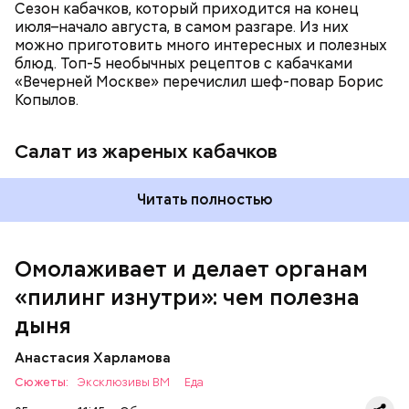
Сезон кабачков, который приходится на конец
июля–начало августа, в самом разгаре. Из них
можно приготовить много интересных и полезных
блюд. Топ-5 необычных рецептов с кабачками
Вред дыни
«Вечерней Москве» перечислил шеф-повар Борис
Копылов.
Салат из жареных кабачков
кремний — укрепляет кости, зубы, волосы и
Читать полностью
ногти и оказывает омолаживающее действие;
витамин С — работает как антиоксидант,
иммуномодулятор, помогает выработке
соединительной ткани, улучшает тургор кожи;
Омолаживает и делает органам
клетчатка — достаточно нежная и забирает
«пилинг изнутри»: чем полезна
излишки холестерина, сахара и соли тяжелых
металлов;
дыня
фолиевая кислота (в большом количестве) —
она необходима беременным женщинам,
Анастасия Харламова
— В момент стресса он держит сосуды под
чтобы формировалась нервная трубка у
Сюжеты:
контролем и контролирует более 300 реакций
Эксклюзивы ВМ
Еда
плода. Также ее рекомендуют принимать для
нашего организма. Также положительно влияет на
снижения уровня гомоцистеина — это