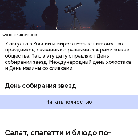
с сахарным диабетом;
лишним весом.
Фото: shutterstock
7 августа в России и мире отмечают множество
праздников, связанных с разными сферами жизни
общества. Так, в эту дату справляют День
собирания звезд, Международный день холостяка
и День малины со сливками.
кабачок;
петрушка;
День собирания звезд
чеснок;
оливковое масло;
соль.
Читать полностью
Однако диетолог предупредила: не для всех дыня
Салат, спагетти и блюдо по-
может быть полезна. В первую очередь ее стоит