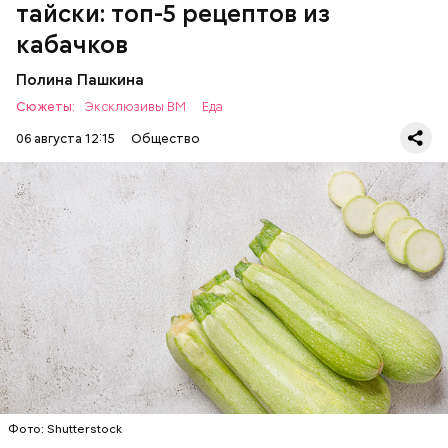
тайски: топ-5 рецептов из
есть с осторожностью людям:
кабачков
Полина Пашкина
Сюжеты:
Эксклюзивы ВМ
Еда
06 августа 12:15
Общество
Ингредиенты:
ЕДА
ОВОЩИ
РЕЦЕПТЫ
Фото: Shutterstock
Фото: Shutterstock