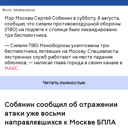
Фото: Shutterstock
Мэр Москвы Сергей Собянин в субботу, 8 августа,
сообщил, что силами противовоздушной обороны
(ПВО) на подлете к столице было ликвидировано
три беспилотника.
— Силами ПВО Минобороны уничтожены три
беспилотника, летевших на Москву. Специалисты
экстренных служб работают на месте падения
обломков, — написал глава города в своем канале в
Губернатор Ярославской области Михаил Евраев
МАКС
.
рассказал, что частный дом сгорел, в нескольких
многоэтажках
выбило стекла
после самой
Читать полностью
массовой атаки БПЛА на регион.
Собянин сообщил об отражении
атаки уже восьми
направлявшихся к Москве БПЛА