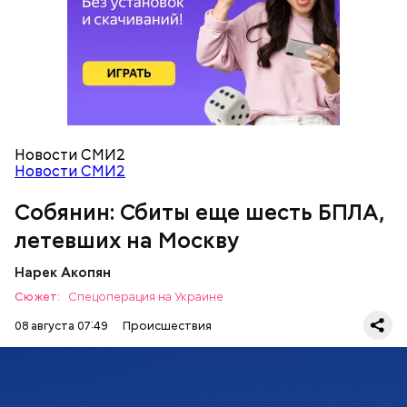
Кроме того, из-за падения обломков беспилотника
на Ильском нефтеперерабатывающем заводе в
Краснодарском крае
произошло возгорание
. В
результате происшествия пострадали пять
человек. Им оказывают необходимую
медицинскую помощь.
Новости СМИ2
Новости СМИ2
Собянин: Сбиты еще шесть БПЛА,
летевших на Москву
Нарек Акопян
Сюжет:
Спецоперация на Украине
08 августа 07:49
Происшествия
По данным Минобороны РФ, за ночь над регионами
России и акваторией Азовского моря
были
перехвачены и уничтожены
397 украинских