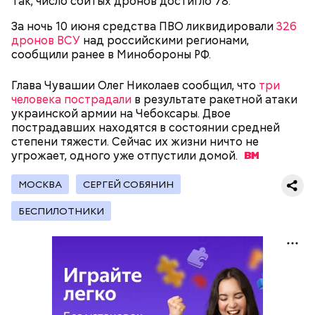
Так, число сбитых дронов достигло 78.
За ночь 10 июня средства ПВО ликвидировали
326
дронов ВСУ
над российскими регионами,
сообщили ранее в Минобороны РФ.
Глава Чувашии Олег Николаев сообщил, что
три
человека пострадали
в результате ракетной атаки
украинской армии на Чебоксары. Двое
пострадавших находятся в состоянии средней
Атаке беспилотников подверглось
также
степени тяжести. Сейчас их жизни ничто не
промышленное предприятие в Самарской области.
угрожает, одного уже отпустили
домой.
На месте падения БПЛА работают оперативные
службы, специалисты занимаются ликвидацией
МОСКВА
СЕРГЕЙ СОБЯНИН
последствий атаки.
БЕСПИЛОТНИКИ