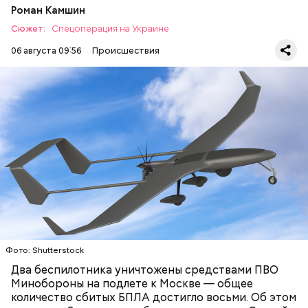
Роман Камшин
Сюжет:
Спецоперация на Украине
06 августа 09:56
Происшествия
В этот же день обломки беспилотника украинской
армии
рухнули на здание
логистического
комплекса Wildberries в Тверской области. В
результате инцидента никто не пострадал.
МОСКВА
СЕРГЕЙ СОБЯНИН
БЕСПИЛОТНИКИ
Фото: Shutterstock
Два беспилотника уничтожены средствами ПВО
Минобороны на подлете к Москве — общее
количество сбитых БПЛА достигло восьми. Об этом