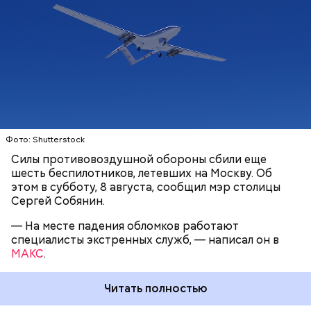
беспилотников самолетного типа.
МОСКВА
СЕРГЕЙ СОБЯНИН
БЕСПИЛОТНИКИ
Фото: Shutterstock
Силы противовоздушной обороны сбили еще
шесть беспилотников, летевших на Москву. Об
этом в субботу, 8 августа, сообщил мэр столицы
Сергей Собянин.
— На месте падения обломков работают
специалисты экстренных служб, — написал он в
МАКС
.
6 августа украинский дрон-камикадзе
ударил по
движущемуся гражданскому автомобилю
в
поселке Суземка Брянской области. Ранения
Читать полностью
получили четыре девушки, их доставили в