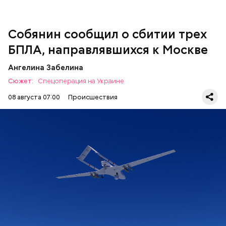
больницу с травмами разной степени тяжести.
Собянин сообщил о сбитии трех
БПЛА, направлявшихся к Москве
Ангелина Забелина
Сюжет:
Спецоперация на Украине
08 августа 07:00
Происшествия
Ранее в пресс-службе Минобороны сообщили, что
ПВО за день 7 августа
ликвидировала 75
беспилотников
украинской армии над
территорией России.
СПЕЦОПЕРАЦИИ
МОСКВА
СЕРГЕЙ СОБЯНИН
БЕСПИЛОТНИКИ