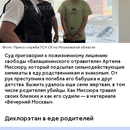
Видео: пресс-служба ГСУ СК по Московской области
обратились в местную больницу с жалобами на
плохое самочувствие. Врачи не смогли поставить
им точный диагноз, после чего анализы
потерпевших направили на экспертизу. В них
ОТРАВЛЕНИЯ
БАЛАШИХА
РОДИТЕЛИ
специалисты обнаружили сильнодействующий
СЛЕДСТВЕННЫЙ КОМИТЕТ
ЭКСПЕРТИЗЫ
химикат дихлорэтан, который не мог попасть в
организм супругов случайно. То же самое вещество
нашли в еде, изъятой из квартиры пострадавших.
Фото: Пресс-служба ГСУ СК по Московской области
Суд приговорил к пожизненному лишению
свободы «балашихинского отравителя» Артема
Миссюру, который подсыпал сильнодействующие
химикаты в еду родственникам и знакомым. От
рук преступника погибла его бабушка и друг
детства. Выжить удалось еще семи жертвам, в том
числе родителям убийцы. Как Миссюра травил
своих близких и как его судили — в материале
«Вечерней Москвы».
Дихлорэтан в еде родителей