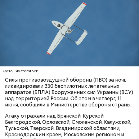
Video
Блогеру грозило до семи лет лишения свободы.
Видео: пресс-служба ГСУ СК по Московской области
Фото: Shutterstock
Силы противовоздушной обороны (ПВО) за ночь
— Мы съездили за витаминами, вернулись обратно,
ликвидировали 330 беспилотных летательных
поднялись домой. У него ухудшилось самочувствие
аппаратов (БПЛА) Вооруженных сил Украины (ВСУ)
через сутки... Его увезли в больницу,
над территорией России. Об этом в четверг, 11
реанимировали, и там он скончался, — рассказывал
июня, сообщили в Министерстве обороны страны.
Миссюра на допросе.
Атаку отражали над Брянской, Курской,
Белгородской, Орловской, Смоленской, Калужской,
Тульской, Тверской, Владимирской областями,
Родственники обналичивали деньги и возвращали
Краснодарским краем, Московским регионом и
их Гасанову. А чтобы пользоваться деньгами и не