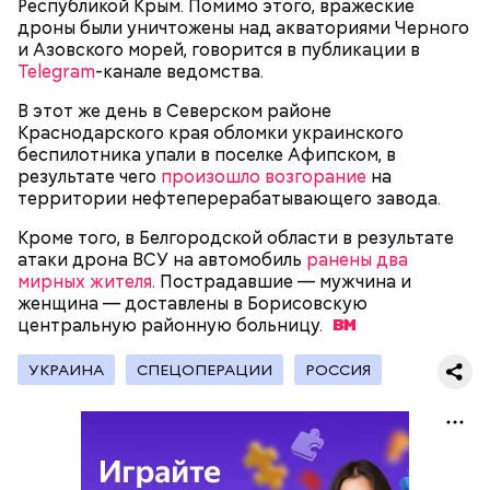
Республикой Крым. Помимо этого, вражеские
вызвать подозрений у налоговой, Гасанов либо
дроны были уничтожены над акваториями Черного
распределял их между еще несколькими счетами,
и Азовского морей, говорится в публикации в
либо
покупал на них квартиры
.
Telegram
-канале ведомства.
В этот же день в Северском районе
Краснодарского края обломки украинского
Следующим подопытным стал друг детства
беспилотника упали в поселке Афипском, в
Миссюры Константин. 3 февраля того же года,
результате чего
произошло возгорание
на
когда молодые люди ехали вместе в машине,
территории нефтеперерабатывающего завода.
— Гасанов, являясь индивидуальным
подозреваемый угостил приятеля морсом с
предпринимателем, осуществлял
этиленгликолем. Через два дня Константин умер в
Кроме того, в Белгородской области в результате
предпринимательскую деятельность в области
больнице.
атаки дрона ВСУ на автомобиль
ранены два
продажи и размещения рекламы в социальных
мирных жителя
. Пострадавшие — мужчина и
сетях. С целью сокрытия своих доходов часть
женщина — доставлены в Борисовскую
денежных средств от спонсоров розыгрышей,
центральную районную
больницу.
покупателей различных мотивационных курсов и
прогнозов ставок на спорт Гасанов получал на
УКРАИНА
СПЕЦОПЕРАЦИИ
РОССИЯ
свои личные лицевые счета как физического лица, а
также на подконтрольные родственникам лицевые
счета, — пояснили в
московской прокуратуре
.
Первой жертвой Миссюры была его девушка.
Именно на ней молодой человек впервые испытал
химикаты, купленные в интернет-магазине. 13