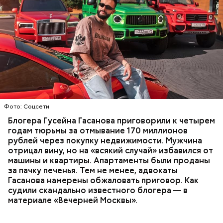
Фото: База розыска МВД РФ
В мае 2025 года МВД РФ объявило в
международный розыск
блогера Гусейна Гасанова.
В его отношении возбудили уголовное дело о
неуплате налогов и легализации преступных
доходов в особо крупном размере. В тот же день
НАЛОГИ
ПОИСК ЛЮДЕЙ
ДЕНЬГИ
МВД
мужчину
заочно арестовали
.
ГАСАН ГУСЕЙНОВ
Молодого человека задержали. На первом же
Фото: Соцсети
допросе он признался, что планировал отравить
только отчима. Тогда следователи посчитали, что
Блогера Гусейна Гасанова приговорили к четырем
мотивом преступления была квартира родителей,
годам тюрьмы за отмывание 170 миллионов
которая в случае их смерти перешла бы сыну. Но
рублей через покупку недвижимости. Мужчина
спустя несколько дней Миссюра заявил, что ранее
отрицал вину, но на «всякий случай» избавился от
уже травил других людей.
машины и квартиры. Апартаменты были проданы
за пачку печенья. Тем не менее, адвокаты
Гасанова намерены обжаловать приговор. Как
судили скандально известного блогера — в
материале «Вечерней Москвы».