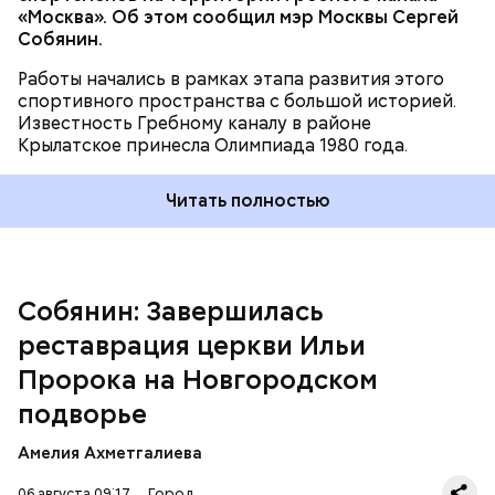
«Москва». Об этом сообщил мэр Москвы Сергей
Собянин.
Работы начались в рамках этапа развития этого
спортивного пространства с большой историей.
Известность Гребному каналу в районе
Крылатское принесла Олимпиада 1980 года.
Читать полностью
В рамках реставрации были укреплены
конструкции, восстановлены фасады, кровля,
колокольня, интерьеры и иконостасы, а также
исторический облик Нижнего храма, который
Собянин: Завершилась
спустя годы вновь открыт для посещения.
реставрация церкви Ильи
Пророка на Новгородском
подворье
Амелия Ахметгалиева
06 августа 09:17
Город