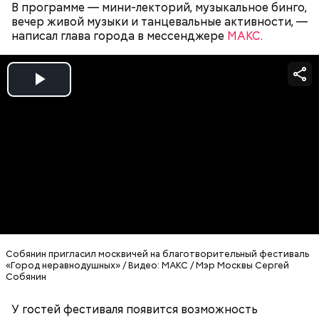
В программе — мини-лекторий, музыкальное бинго,
Территорию вокруг благоустроят, что сделает ее
вечер живой музыки и танцевальные активности, —
еще одной точкой для прогулок.
написал глава города в мессенджере
МАКС
.
Play
Video
Собянин пригласил москвичей на благотворительный фестиваль
«Город неравнодушных» / Видео: МАКС / Мэр Москвы Сергей
Собянин
Территорию вокруг благоустроят. Она станет еще одной популярной
точкой для отдыха / Фото: mos.ru / Официальный сайт мэра Москвы
У гостей фестиваля появится возможность