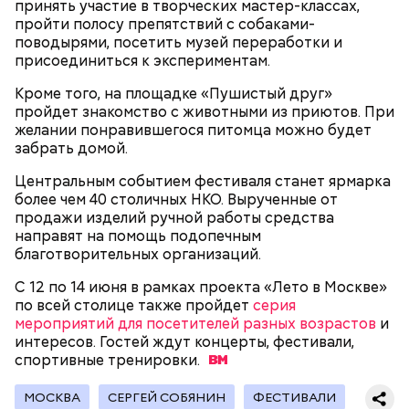
принять участие в творческих мастер-классах,
пройти полосу препятствий с собаками-
— Судя по планам, это станет современной
поводырями, посетить музей переработки и
локацией для досуга спортсменов и проведения
присоединиться к экспериментам.
массовых мероприятий самого разного уровня, —
Кроме того, на площадке «Пушистый друг»
отметила тренер.
пройдет знакомство с животными из приютов. При
желании понравившегося питомца можно будет
забрать домой.
Центральным событием фестиваля станет ярмарка
более чем 40 столичных НКО. Вырученные от
продажи изделий ручной работы средства
направят на помощь подопечным
благотворительных организаций.
С 12 по 14 июня в рамках проекта «Лето в Москве»
по всей столице также пройдет
серия
мероприятий для посетителей разных возрастов
и
интересов. Гостей ждут концерты, фестивали,
спортивные
тренировки.
По словам тренера по гребле Юлии Ивановой,
возрождение такого легендарного пространства
МОСКВА
СЕРГЕЙ СОБЯНИН
ФЕСТИВАЛИ