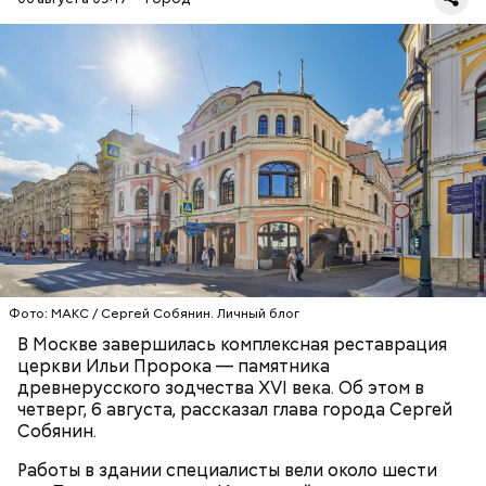
— За эти столетия облик здания неоднократно
менялся: в советское время здесь находились
различные учреждения, а какое-то время он даже
использовался под жилье, — написал мэр столицы
в личном блоге в мессенджере
МАКС
.
РЕСТАВРАЦИЯ
МОСКВА
СЕРГЕЙ СОБЯНИН
Фото: МАКС / Сергей Собянин. Личный блог
В Москве завершилась комплексная реставрация
церкви Ильи Пророка — памятника
древнерусского зодчества XVI века. Об этом в
четверг, 6 августа, рассказал глава города Сергей
Собянин.
Работы в здании специалисты вели около шести