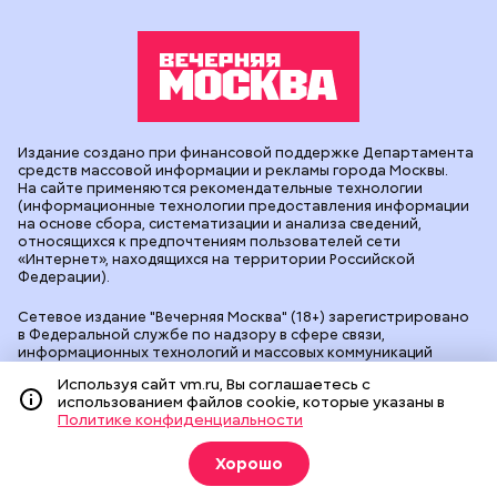
Издание создано при финансовой поддержке Департамента
средств массовой информации и рекламы города Москвы.
На сайте применяются рекомендательные технологии
(информационные технологии предоставления информации
на основе сбора, систематизации и анализа сведений,
относящихся к предпочтениям пользователей сети
«Интернет», находящихся на территории Российской
Федерации).
Сетевое издание "Вечерняя Москва" (18+) зарегистрировано
в Федеральной службе по надзору в сфере связи,
информационных технологий и массовых коммуникаций
(Роскомнадзор). Свидетельство о регистрации ЭЛ № ФС 77 -
Используя сайт vm.ru, Вы соглашаетесь с
90524 от 09.12.2025. Учредитель: АО "Редакция газеты
использованием файлов cookie, которые указаны в
"Вечерняя Москва". Главный редактор
vm.ru
: Александр
Политике конфиденциальности
Геннадьевич Глуходедов. Адрес редакции: 127015, г.Москва,
Бумажный пр-д, д. 14, стр. 2. Телефон:
+7(499)557-04-24
. Адрес
эл.почты:
edit@vm.ru
. Почта для связи с редакцией сайта:
Хорошо
news@vm.ru
.