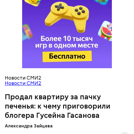
также на подконтрольные родственникам лицевые
счета, — пояснили в
московской прокуратуре
.
Следователи считали, что в период с 2019 по 2021
год Гасанов уклонился от уплаты налогов на более
чем 170 миллионов рублей. Эти деньги он якобы
распределил между родственниками и
собственными счетами.
Новости СМИ2
Новости СМИ2
Продал квартиру за пачку
печенья: к чему приговорили
блогера Гусейна Гасанова
Александра Зайцева