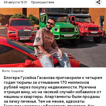
04 августа 15:31
Происшествия
Фото: База розыска МВД РФ
В мае 2025 года МВД РФ объявило в
международный розыск
блогера Гусейна Гасанова.
В его отношении возбудили уголовное дело о
неуплате налогов и легализации преступных
доходов в особо крупном размере. В тот же день
НАЛОГИ
ПОИСК ЛЮДЕЙ
ДЕНЬГИ
МВД
мужчину
заочно арестовали
.
ГАСАН ГУСЕЙНОВ
Фото: Соцсети
Блогера Гусейна Гасанова приговорили к четырем
годам тюрьмы за отмывание 170 миллионов
рублей через покупку недвижимости. Мужчина
отрицал вину, но на «всякий случай» избавился от
машины и квартиры. Апартаменты были проданы
за пачку печенья. Тем не менее, адвокаты