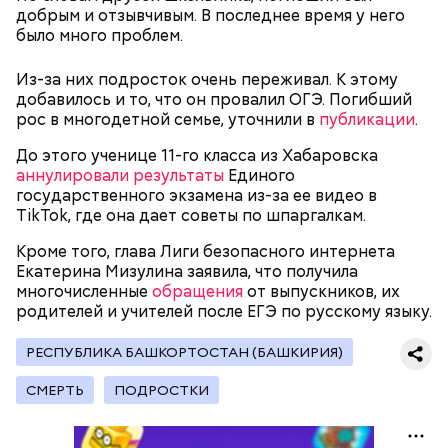
добрым и отзывчивым. В последнее время у него
было много проблем.
Родственники обналичивали деньги и возвращали
Из-за них подросток очень переживал. К этому
их Гасанову. А чтобы пользоваться деньгами и не
добавилось и то, что он провалил ОГЭ. Погибший
вызвать подозрений у налоговой, Гасанов либо
рос в многодетной семье, уточнили в
публикации
.
распределял их между еще несколькими счетами,
либо
покупал на них квартиры
.
До этого ученице 11-го класса из Хабаровска
аннулировали результаты
Единого
государственного экзамена из-за ее видео в
TikTok, где она дает советы по шпаргалкам.
Кроме того, глава Лиги безопасного интернета
— Гасанов, являясь индивидуальным
Екатерина Мизулина заявила, что получила
предпринимателем, осуществлял
многочисленные
обращения
от выпускников, их
предпринимательскую деятельность в области
родителей и учителей после ЕГЭ по русскому языку.
продажи и размещения рекламы в социальных
сетях. С целью сокрытия своих доходов часть
РЕСПУБЛИКА БАШКОРТОСТАН (БАШКИРИЯ)
денежных средств от спонсоров розыгрышей,
покупателей различных мотивационных курсов и
СМЕРТЬ
ПОДРОСТКИ
прогнозов ставок на спорт Гасанов получал на
свои личные лицевые счета как физического лица, а