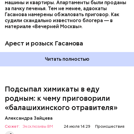
уже травил других людей.
машины и квартиры. Апартаменты были проданы
за пачку печенья. Тем не менее, адвокаты
Гасанова намерены обжаловать приговор. Как
судили скандально известного блогера — в
материале «Вечерней Москвы».
Арест и розыск Гасанова
Началось расследование. В квартире потерпевших
Читать полностью
установили скрытую камеру видеонаблюдения. На
записи попал 25-летний сын потерпевших Артем
Миссюра, который тайно приходил в квартиру
матери и отчима и подсыпал им в еду химикаты.
Подсыпал химикаты в еду
Также отравленную пищу ела его младшая сестра.
родным: к чему приговорили
«балашихинского отравителя»
Play
Александра Зайцева
Video
Сюжет:
Эксклюзивы ВМ
24 июля 14:29
Происшествия