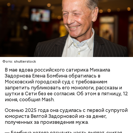
удалось. Когда же подозреваемого задержали, он
заявил, что ничего не подсыпал в морс и утверждал,
что яд могли добавить в бутылку
некие
недоброжелатели
.
Play
Video
Фото: shutterstock
Блогеру грозило до семи лет лишения свободы.
В мае вдова российского сатирика Михаила
Задорнова Елена Бомбина обратилась в
Московский городской суд с требованием
запретить публиковать его монологи, рассказы и
шутки в Сети без ее согласия. Об этом в пятницу, 12
июня, сообщил Mash.
Видео: пресс-служба ГСУ СК по Московской области
Осенью 2025 года она судилась с первой супругой
юмориста Велтой Задорновой из‑за денег,
— Мы съездили за витаминами, вернулись обратно,
полученных за произведения мужа.
поднялись домой. У него ухудшилось самочувствие
через сутки... Его увезли в больницу,
— Бомбина хотела отсудить часть выплат, считая