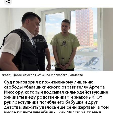
Все началось в июне, когда двое супругов
Видео: пресс-служба ГСУ СК по Московской области
обратились в местную больницу с жалобами на
плохое самочувствие. Врачи не смогли поставить
им точный диагноз, после чего анализы
потерпевших направили на экспертизу. В них
ОТРАВЛЕНИЯ
БАЛАШИХА
РОДИТЕЛИ
специалисты обнаружили сильнодействующий
СЛЕДСТВЕННЫЙ КОМИТЕТ
ЭКСПЕРТИЗЫ
химикат дихлорэтан, который не мог попасть в
организм супругов случайно. То же самое вещество
нашли в еде, изъятой из квартиры пострадавших.
Фото: Пресс-служба ГСУ СК по Московской области
Суд приговорил к пожизненному лишению
свободы «балашихинского отравителя» Артема
Миссюру, который подсыпал сильнодействующие
химикаты в еду родственникам и знакомым. От
рук преступника погибла его бабушка и друг
детства. Выжить удалось еще семи жертвам, в том
числе родителям убийцы. Как Миссюра травил