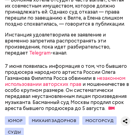
реанимировали, и там он скончался, — рассказывал
их совместным имуществом, которое должно
Миссюра на допросе.
принадлежать ей. Однако суд отказал — права
перешли по завещанию к Велте, а Елена слишком
поздно спохватилась, — говорится в публикации.
Родственники обналичивали деньги и возвращали
Инстанция удовлетворила ее заявление и
их Гасанову. А чтобы пользоваться деньгами и не
временно запретила распространять эти
вызвать подозрений у налоговой, Гасанов либо
произведения, пока идет разбирательство,
распределял их между еще несколькими счетами,
передает
Telegram
-канал.
либо
покупал на них квартиры
.
7 июня появилась информация о том, что бывшего
продюсера народного артиста России Олега
Газманова Филиппа Росса обвинили в
незаконном
Следующим подопытным стал друг детства
использовании авторских прав
и мошенничестве в
Миссюры Константин. 3 февраля того же года,
особо крупном размере. Он систематически
когда молодые люди ехали вместе в машине,
— Гасанов, являясь индивидуальным
передавал неустановленным лицам произведения
подозреваемый угостил приятеля морсом с
предпринимателем, осуществлял
музыканта. Басманный суд Москвы продлил срок
этиленгликолем. Через два дня Константин умер в
предпринимательскую деятельность в области
ареста бывшего продюсера до 5
августа.
больнице.
продажи и размещения рекламы в социальных
сетях. С целью сокрытия своих доходов часть
ЮМОР
МИХАИЛ ЗАДОРНОВ
МОСГОРСУД
денежных средств от спонсоров розыгрышей,
покупателей различных мотивационных курсов и
СУДЫ