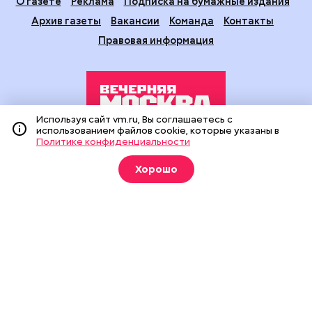
О газете
Реклама
Подписка на бумажные издания
Архив газеты
Вакансии
Команда
Контакты
Правовая информация
Используя сайт vm.ru, Вы соглашаетесь с
использованием файлов cookie, которые указаны в
Политике конфиденциальности
Издание создано при финансовой поддержке Департамента
средств массовой информации и рекламы города Москвы.
Хорошо
На сайте применяются рекомендательные технологии
(информационные технологии предоставления информации
на основе сбора, систематизации и анализа сведений,
относящихся к предпочтениям пользователей сети
«Интернет», находящихся на территории Российской
Федерации).
Сетевое издание "Вечерняя Москва" (18+) зарегистрировано
в Федеральной службе по надзору в сфере связи,
информационных технологий и массовых коммуникаций
(Роскомнадзор). Свидетельство о регистрации ЭЛ № ФС 77 -
90524 от 09.12.2025. Учредитель: АО "Редакция газеты
"Вечерняя Москва". Главный редактор
vm.ru
: Александр