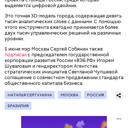
что же остается людям?
современной музыки «Московская осень», на
выделяется цифровой двойник.
котором исполнялись новые сочинения столичных
авторов. Тогда звучала симфоническая, камерная,
Это точная 3D-модель города, содержащая девять
хоровая, джазовая и народная музыка, а также
тысяч аналитических слоев с данными. С помощью
проводились специальные концерты для детей.
этого инструмента ежегодно принимается более
двух тысяч управленческих решений на различных
уровнях.
5 июня мэр Москвы Сергей Собянин также
подписал
с председателем государственной
корпорации развития России «ВЭБ.РФ» Игорем
Шуваловым и гендиректором Агентства
стратегических инициатив Светланой Чупшевой
соглашение о совместном продвижении стандарта
общественного капитала бизнеса.
НАТАЛЬЯ СЕРГУНИНА
МОСКВА
РОССИЯ
БРАЗИЛИЯ
Расцвет фестивальной культуры пришелся на
Ювелирная точность
Фото: РИА Новости
период хрущевской оттепели. Например, в 1962
году прошел московский фестиваль
импровизационной джазовой музыки «Джаз-62».