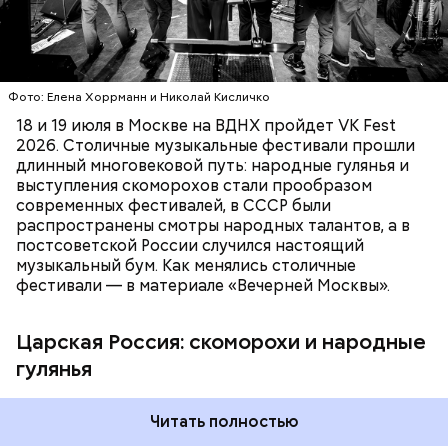
МОСКВА
МУЗЫКА
ИСТОРИЯ
ФЕСТИВАЛИ
Фото: Елена Хоррманн и Николай Кисличко
18 и 19 июля в Москве на ВДНХ пройдет VK Fest
2026. Столичные музыкальные фестивали прошли
длинный многовековой путь: народные гулянья и
выступления скоморохов стали прообразом
современных фестивалей, в СССР были
Фото: public domain
распространены смотры народных талантов, а в
постсоветской России случился настоящий
музыкальный бум. Как менялись столичные
фестивали — в материале «Вечерней Москвы».
Царская Россия: скоморохи и народные
гулянья
Читать полностью