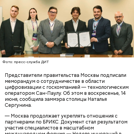
конденсаторы и выходы для плат. Такой труд
«Wind of Change». Концерт транслировался в 59
идеально подходит интровертам, — улыбается
странах мира, по телевидению его суммарно
девушка.
посмотрел один миллиард человек.
Здесь нет умных устройств. За небольшими
Перестройка, 90-е и 2000-е: рейвы и
столами работают люди. Вокруг них аккуратно
мировые рок-звезды
лежат мелкие детали. Кажется, нужно быть
Фото: пресс-служба ДИТ
настоящим ювелиром, чтобы уметь работать с
такими крошечными элементами. С этой задачей
Представители правительства Москвы подписали
прекрасно справляется слесарь-сборщик
меморандум о сотрудничестве в области
Светлана Булгакова.
цифровизации с госкомпанией — технологическим
оператором Сан-Паулу. Об этом в воскресенье, 14
июня, сообщила заммэра столицы Наталья
Сергунина.
— Москва продолжает укреплять отношения с
партнерами по БРИКС. Документ стал результатом
участия специалистов в масштабном
международном форуме — Неделе инноваций в