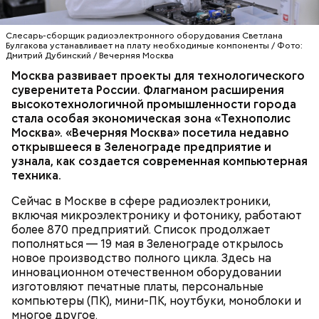
прошлого можно назвать народные гулянья,
которые были очень популярны в Москве вплоть до
«Холодильник» для термопасты
конца XIX века. Чаще всего они проходили в
Слесарь-сборщик радиоэлектронного оборудования Светлана
важные дни церковного календаря — на
Булгакова устанавливает на плату необходимые компоненты / Фото:
Дмитрий Дубинский / Вечерняя Москва
Масленицу, в Пасхальную и Троицкую недели — и
Фото: public domain
представляли собой грандиозные праздники под
Москва развивает проекты для технологического
ТЕХНОЛОГИИ
МОСКВА
открытым небом — с музыкой и театральными
суверенитета России. Флагманом расширения
ПРОМЫШЛЕННОСТЬ
представлениями. В Москве главной площадкой для
высокотехнологичной промышленности города
ТЕХНОПОЛИС «МОСКВА»
таких «фестивалей» долгое время был Новинский
стала особая экономическая зона «Технополис
бульвар, а затем — Девичье поле. В программу
Москва». «Вечерняя Москва» посетила недавно
мероприятий входили не только музыкальные
открывшееся в Зеленограде предприятие и
выступления, но и комические пьесы, кукольные
узнала, как создается современная компьютерная
Позднее им на смену пришли шарманщики. Их
представления и многое другое.
техника.
стало особенно много после Отечественной войны
1812 года. В тот период они были такой же
Сейчас в Москве в сфере радиоэлектроники,
неотъемлемой частью городской жизни, как и
включая микроэлектронику и фотонику, работают
скоморохи до них. Монотонные и печальные звуки
более 870 предприятий. Список продолжает
шарманки можно было услышать в самых
пополняться — 19 мая в Зеленограде открылось
оживленных местах города: на Арбате, Тверской,
новое производство полного цикла. Здесь на
Пресне и в Хамовниках. Вокруг них всегда
инновационном отечественном оборудовании
собирались толпы.
изготовляют печатные платы, персональные
компьютеры (ПК), мини-ПК, ноутбуки, моноблоки и
многое другое.