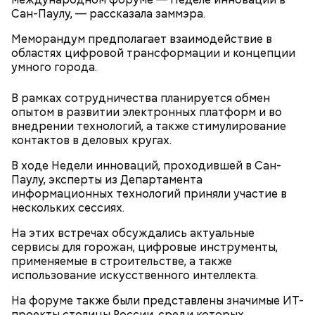
Сан-Паулу, — рассказала заммэра.
— Одна из задач специалистов — управление
Меморандум предполагает взаимодействие в
умными машинами. Кроме того, установить
областях цифровой трансформации и концепции
некоторые компоненты и исправить неточности
умного города.
может только человек, — говорит Павел и
предлагает перейти в соседний цех.
Фото: РИА Новости
— К поклонникам музыкального искусства пришел
В рамках сотрудничества планируется обмен
настоящий праздник под названием «Московская
опытом в развитии электронных платформ и во
осень». Какой музыкальный жанр ни возьми —
внедрении технологий, а также стимулирование
всюду премьеры. В какой концертный зал ни
контактов в деловых кругах.
загляни — везде концерты из произведений
советских композиторов, встречи с любимыми
В ходе Недели инноваций, проходившей в Сан-
музыкальными коллективами и солистами, — писала
Паулу, эксперты из Департамента
«Вечерняя Москва» о фестивале в 1980 году.
информационных технологий приняли участие в
нескольких сессиях.
На этих встречах обсуждались актуальные
сервисы для горожан, цифровые инструменты,
применяемые в строительстве, а также
использование искусственного интеллекта.
На форуме также были представлены значимые ИТ-
Если большую часть работы выполняют роботы, то
В 1979 году впервые прошел фестиваль
проекты столицы России, среди которых