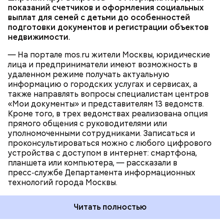
работы с сервисом необходимо иметь
показаний счетчиков и оформления социальных
устанавливает температуру камеры хранения
столицы могут получить разъяснения о том, как
стандартную или
полную учетную запись на
выплат для семей с детьми до особенностей
материала. Причем для каждой камеры можно
оформить свидетельство о рождении, назначить
mos.ru
. В среднем длительность одной
ПОРТАЛ MOS.RU
МОСКВА
УСЛУГИ
подготовки документов и регистрации объектов
установить свою температуру. Пара нажатий, и в
пенсию, выполнить перерасчет коммунальных
консультации составляет около 20 минут.
недвижимости.
нужное время аппарат выдает материал с
платежей либо изменить место жительства.
необходимой температурой. Начальник цеха
Помимо этого, можно получить информацию о
— На портале mos.ru жители Москвы, юридические
подходит к «холодильнику» и через маленькое
порядке получения индивидуального номера
лица и предприниматели имеют возможность в
окошко достает баночку с сырьем.
налогоплательщика, полиса обязательного
удаленном режиме получать актуальную
медицинского страхования, страхового номера
информацию о городских услугах и сервисах, а
индивидуального лицевого счета и прочих
также направлять вопросы специалистам центров
значимых услугах.
«Мои документы» и представителям 13 ведомств.
Кроме того, в трех ведомствах реализована опция
Фото: РИА Новости
прямого общения с руководителями или
— Процесс полностью автоматизирован, поэтому
уполномоченными сотрудниками. Записаться и
создание одной печатной платы занимает от
проконсультироваться можно с любого цифрового
восьми до десяти минут. В час мы можем
устройства с доступом в интернет: смартфона,
производить около 125 штук, — рассказывает
планшета или компьютера, — рассказали в
начальник цеха № 1 Павел Антонов.
пресс‑службе Департамента информационных
СССР: смотры народных талантов и
технологий города Москвы.
джазовые фестивали
Читать полностью