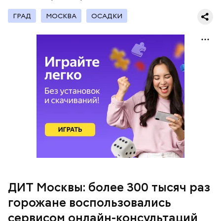
ГРАД
МОСКВА
ОСАДКИ
Ювелирная точность
ДИТ Москвы: более 300 тысяч раз
горожане воспользовались
Далее следует запайка выводных элементов.
Простыми словами, плату помещают в устройство,
сервисом онлайн-консультаций
Создание, развитие и эксплуатация
где циркулирует нагретая жидкость, похожая на