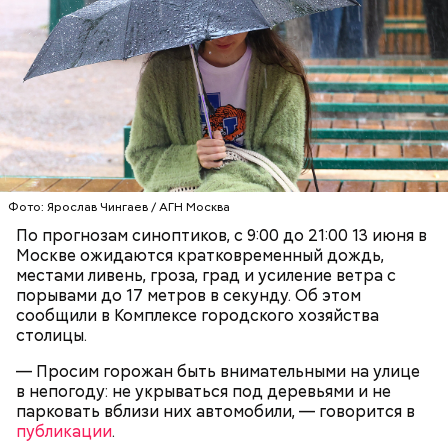
— Одна из задач специалистов — управление
умными машинами. Кроме того, установить
некоторые компоненты и исправить неточности
Фото: Ярослав Чингаев / АГН Москва
может только человек, — говорит Павел и
предлагает перейти в соседний цех.
По прогнозам синоптиков, с 9:00 до 21:00 13 июня в
Москве ожидаются кратковременный дождь,
местами ливень, гроза, град и усиление ветра с
порывами до 17 метров в секунду. Об этом
сообщили в Комплексе городского хозяйства
столицы.
— Просим горожан быть внимательными на улице
в непогоду: не укрываться под деревьями и не
парковать вблизи них автомобили, — говорится в
публикации
.