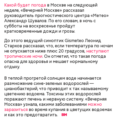
Какой будет погода
в Москве на следующей
неделе, «Вечерней Москве» рассказал
руководитель прогностического центра «Метео»
Александр Шувалов. По его словам, в ночь с
Если большую часть работы выполняют роботы, то
субботы на воскресенье пройдут
что же остается людям?
кратковременные дожди и грозы.
До этого ведущий синоптик Gismeteo Леонид
Старков рассказал, что, если температура по ночам
не опускается ниже плюс 20 градусов,
наступают
тропические ночи
. Он отметил, что такая погода
опасна для здоровья и мешает нормальному
отдыху.
В теплой прогретой солнцем воде начинается
размножение сине-зеленых водорослей —
цианобактерий, что приводит к так называемому
цветению водоема. Токсины этих водорослей
поражают печень и нервную систему. «Вечерняя
Москва» узнала, какими заболеваниями
можно
заразиться
во время купания в цветущих водоемах
и как это предотвратить.