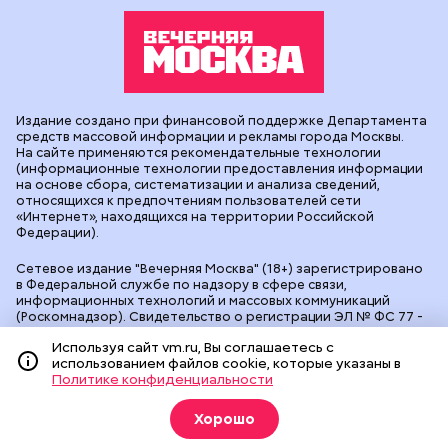
Издание создано при финансовой поддержке Департамента
средств массовой информации и рекламы города Москвы.
На сайте применяются рекомендательные технологии
(информационные технологии предоставления информации
на основе сбора, систематизации и анализа сведений,
относящихся к предпочтениям пользователей сети
«Интернет», находящихся на территории Российской
Федерации).
Сетевое издание "Вечерняя Москва" (18+) зарегистрировано
в Федеральной службе по надзору в сфере связи,
информационных технологий и массовых коммуникаций
(Роскомнадзор). Свидетельство о регистрации ЭЛ № ФС 77 -
90524 от 09.12.2025. Учредитель: АО "Редакция газеты
Используя сайт vm.ru, Вы соглашаетесь с
"Вечерняя Москва". Главный редактор
vm.ru
: Александр
использованием файлов cookie, которые указаны в
Геннадьевич Глуходедов. Адрес редакции: 127015, г.Москва,
Политике конфиденциальности
Бумажный пр-д, д. 14, стр. 2. Телефон:
+7(499)557-04-24
. Адрес
эл.почты:
edit@vm.ru
. Почта для связи с редакцией сайта:
news@vm.ru
.
Хорошо