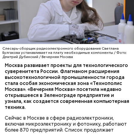
«Холодильник» для термопасты
Слесарь-сборщик радиоэлектронного оборудования Светлана
Булгакова устанавливает на плату необходимые компоненты / Фото:
Дмитрий Дубинский / Вечерняя Москва
Москва развивает проекты для технологического
ТЕХНОЛОГИИ
МОСКВА
суверенитета России. Флагманом расширения
ПРОМЫШЛЕННОСТЬ
высокотехнологичной промышленности города
ТЕХНОПОЛИС «МОСКВА»
стала особая экономическая зона «Технополис
Москва». «Вечерняя Москва» посетила недавно
открывшееся в Зеленограде предприятие и
узнала, как создается современная компьютерная
техника.
Сейчас в Москве в сфере радиоэлектроники,
включая микроэлектронику и фотонику, работают
более 870 предприятий. Список продолжает