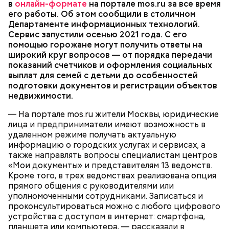
в
Сервис доступен ежедневно с 08:00 до 19:50, за
онлайн-формате
на портале mos.ru за все время
подобрать удобные дату и время. Пользователь
его работы. Об этом сообщили в столичном
исключением праздничных дней.
получит ссылку на видеозвонок и инструкцию по
Департаменте информационных технологий.
Здесь автоматизировано буквально все, включая и
подключению — они поступят в личный кабинет на
Сервис запустили осенью 2021 года. С его
«холодильник» — так сотрудники в шутку
Сотрудники центров госуслуг и столичных
портале и на электронную почту. В назначенное
помощью горожане могут получить ответы на
называют большой шкаф, в котором хранится
ведомств проводят видеовстречи по более чем
время останется лишь подключиться к встрече. Для
широкий круг вопросов — от порядка передачи
паяльная паста. Специалист на сенсорном экране
200 разнообразным темам. Например, жители
работы с сервисом необходимо иметь
показаний счетчиков и оформления социальных
устанавливает температуру камеры хранения
столицы могут получить разъяснения о том, как
стандартную или
полную учетную запись на
выплат для семей с детьми до особенностей
материала. Причем для каждой камеры можно
оформить свидетельство о рождении, назначить
mos.ru
. В среднем длительность одной
ПОРТАЛ MOS.RU
МОСКВА
УСЛУГИ
подготовки документов и регистрации объектов
установить свою температуру. Пара нажатий, и в
пенсию, выполнить перерасчет коммунальных
консультации составляет около 20 минут.
недвижимости.
нужное время аппарат выдает материал с
платежей либо изменить место жительства.
необходимой температурой. Начальник цеха
Помимо этого, можно получить информацию о
— На портале mos.ru жители Москвы, юридические
подходит к «холодильнику» и через маленькое
порядке получения индивидуального номера
лица и предприниматели имеют возможность в
окошко достает баночку с сырьем.
налогоплательщика, полиса обязательного
удаленном режиме получать актуальную
медицинского страхования, страхового номера
информацию о городских услугах и сервисах, а
индивидуального лицевого счета и прочих
также направлять вопросы специалистам центров
значимых услугах.
«Мои документы» и представителям 13 ведомств.
Кроме того, в трех ведомствах реализована опция
прямого общения с руководителями или
— Процесс полностью автоматизирован, поэтому
уполномоченными сотрудниками. Записаться и
создание одной печатной платы занимает от
проконсультироваться можно с любого цифрового
восьми до десяти минут. В час мы можем
устройства с доступом в интернет: смартфона,
производить около 125 штук, — рассказывает
планшета или компьютера, — рассказали в