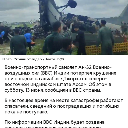
МГУ, а мать была научным сотрудником в
Институте нефти и газа. Когда Сергею было шесть
лет, семья иммигрировала в США.
К тому же здесь водятся редкие виды животных и
других растений, которых в мире больше нигде не
встретить. На Сокотре также есть горы,
известняковое плато и прибрежные равнины,
которые дополняют «внеземную» атмосферу.
Фото: Скриншот видео / Taaza TV/X
Военно-транспортный самолет Ан-32 Военно-
воздушных сил (ВВС) Индии потерпел крушение
при посадке на авиабазе Джорхат в северо-
восточном индийском штате Ассам. Об этом в
субботу, 13 июня, сообщили в ВВС страны.
В настоящее время на месте катастрофы работают
Фото: World Economic Forum / CC BY-NC-SA 2.0
спасатели, сведений о пострадавших и погибших
пока не поступало.
Главная особенность острова Сокотра —
По информации ВВС Индии, будет создана
драконовые деревья, которые растут только здесь.
специальная комиссия по расследованию