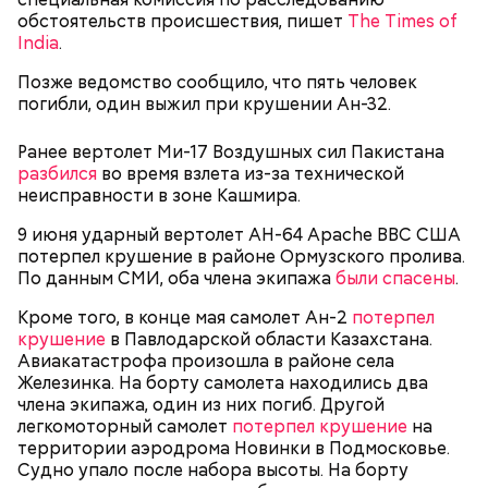
Внешне они напоминают большие грибы, а
обстоятельств происшествия, пишет
The Times of
драконовыми их называют из-за красного цвета
India
.
смолы, которую местные жители сравнивают с
Сергей Брин
кровью дракона. Они же используют ее в
Позже ведомство сообщило, что пять человек
медицинских целях и красят ей ткань и волосы.
погибли, один выжил при крушении Ан-32.
Ранее вертолет Ми-17 Воздушных сил Пакистана
разбился
во время взлета из-за технической
неисправности в зоне Кашмира.
9 июня ударный вертолет AH-64 Apache ВВС США
потерпел крушение в районе Ормузского пролива.
По данным СМИ, оба члена экипажа
были спасены
.
Кроме того, в конце мая самолет Ан-2
потерпел
крушение
в Павлодарской области Казахстана.
Авиакатастрофа произошла в районе села
Он находился на посту менеджера, занимался
Железинка. На борту самолета находились два
наймом персонала и продажей продуктов. В 2000
Фото: Shutterstock
члена экипажа, один из них погиб. Другой
году Балмер сменил Билла Гейтса на посту
легкомоторный самолет
потерпел крушение
на
генерального директора. Им он оставался до 2014
территории аэродрома Новинки в Подмосковье.
года, после чего ушел с поста, но остался
Судно упало после набора высоты. На борту
держателем акций компании. Сейчас его состояние