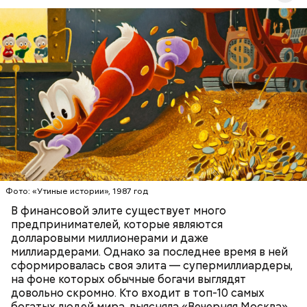
многими всемирно известными брендами одежды.
Первоначально это была сеть магазинов Zara,
которая по задумке делала качественную и
стильную одежду по доступным ценам.
БОГАТСТВО
БИЗНЕС
ПРЕДПРИНИМАТЕЛИ
МИЛЛИАРДЕРЫ
ДЕНЬГИ
Фото: «Утиные истории», 1987 год
В финансовой элите существует много
предпринимателей, которые являются
долларовыми миллионерами и даже
Фото: Shutterstock
миллиардерами. Однако за последнее время в ней
сформировалась своя элита — супермиллиардеры,
на фоне которых обычные богачи выглядят
довольно скромно. Кто входит в топ-10 самых
богатых людей мира, выясняла «Вечерняя Москва».