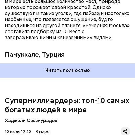
В мире есть большое количество мест, природа
которых поражает своей красотой. Однако
существуют и такие уголки, где пейзажи настолько
необычные, что появляется ощущение, будто
находишься на другой планете. «Вечерняя Москва»
составила подборку из 10 мест с
Подход Ортеги окупил себя, и Zara со временем
завораживающими и «внеземными» видами.
стала популярна во всей Европе и США, а потом и
во всем мире. Кроме того, Inditex принадлежат
Pull&Bear, Massimo Dutti, Bershka, Stradivarius и
Памуккале, Турция
другие популярные бренды. Бизнесмен сейчас на
пенсии, но при этом продолжает контролировать
акции своей компании. Его состояние оценивается
Читать полностью
примерно в 148 миллиардов долларов.
Супермиллиардеры: топ-10 самых
богатых людей в мире
Хаджили Овезмурадов
Амансио Ортега — испанский бизнесмен, который
начинал с работы в магазине и сумел построить
10 июля 12:40
В мире
собственную компанию Inditex, владеющую