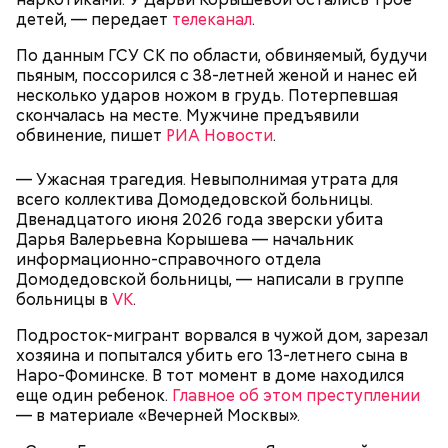
Видео: пресс-служба ГСУ СК по Московской области
детей, — передает
телеканал
.
По данным ГСУ СК по области, обвиняемый, будучи
— Мы съездили за витаминами, вернулись обратно,
пьяным, поссорился с 38-летней женой и нанес ей
поднялись домой. У него ухудшилось самочувствие
несколько ударов ножом в грудь. Потерпевшая
через сутки... Его увезли в больницу,
скончалась на месте. Мужчине предъявили
реанимировали, и там он скончался, — рассказывал
обвинение, пишет
РИА Новости
.
Миссюра на допросе.
— Ужасная трагедия. Невыполнимая утрата для
всего коллектива Домодедовской больницы.
Двенадцатого июня 2026 года зверски убита
Родственники обналичивали деньги и возвращали
Дарья Валерьевна Корышева — начальник
их Гасанову. А чтобы пользоваться деньгами и не
информационно-справочного отдела
вызвать подозрений у налоговой, Гасанов либо
Домодедовской больницы, — написали в группе
распределял их между еще несколькими счетами,
больницы в
VK
.
либо
покупал на них квартиры
.
Подросток-мигрант ворвался в чужой дом, зарезал
хозяина и попытался убить его 13-летнего сына в
Наро-Фоминске. В тот момент в доме находился
Следующим подопытным стал друг детства
еще один ребенок.
Главное об этом преступлении
Миссюры Константин. 3 февраля того же года,
— в материале «Вечерней Москвы».
когда молодые люди ехали вместе в машине,
— Гасанов, являясь индивидуальным
подозреваемый угостил приятеля морсом с