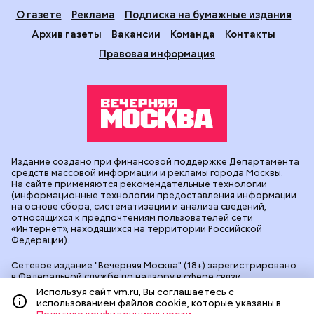
О газете
Реклама
Подписка на бумажные издания
Архив газеты
Вакансии
Команда
Контакты
Правовая информация
Издание создано при финансовой поддержке Департамента
средств массовой информации и рекламы города Москвы.
На сайте применяются рекомендательные технологии
(информационные технологии предоставления информации
на основе сбора, систематизации и анализа сведений,
относящихся к предпочтениям пользователей сети
«Интернет», находящихся на территории Российской
Федерации).
Сетевое издание "Вечерняя Москва" (18+) зарегистрировано
в Федеральной службе по надзору в сфере связи,
информационных технологий и массовых коммуникаций
Используя сайт vm.ru, Вы соглашаетесь с
(Роскомнадзор). Свидетельство о регистрации ЭЛ № ФС 77 -
использованием файлов cookie, которые указаны в
90524 от 09.12.2025. Учредитель: АО "Редакция газеты