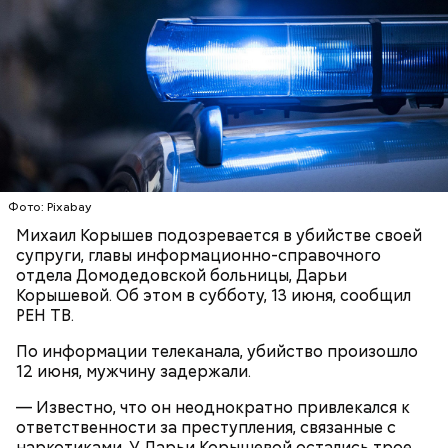
смерти пенсионерки внук занял у нее полмиллиона
рублей.
Тогда медики не смогли установить точную
причину смерти Константина. Подозрения
родителей погибшего юноши пали на Миссюру, но
доказать его причастность к кончине их сына не
удалось. Когда же подозреваемого задержали, он
заявил, что ничего не подсыпал в морс и утверждал,
что яд могли добавить в бутылку
некие
недоброжелатели
.
Фото: Pixabay
Play
Михаил Корышев подозревается в убийстве своей
супруги, главы информационно-справочного
Video
отдела Домодедовской больницы, Дарьи
Корышевой. Об этом в субботу, 13 июня, сообщил
РЕН ТВ.
Блогеру грозило до семи лет лишения свободы.
По информации телеканала, убийство произошло
12 июня, мужчину задержали.
— Известно, что он неоднократно привлекался к
ответственности за преступления, связанные с
наркотиками. У Дарьи Корышевой остались трое