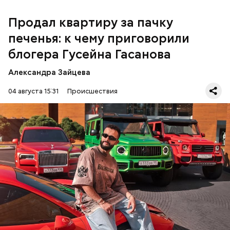
Продал квартиру за пачку
печенья: к чему приговорили
блогера Гусейна Гасанова
Александра Зайцева
Кто еще был жертвой Миссюры
04 августа 15:31
Происшествия
Фото: База розыска МВД РФ
В мае 2025 года МВД РФ объявило в
международный розыск
блогера Гусейна Гасанова.
В его отношении возбудили уголовное дело о
неуплате налогов и легализации преступных
доходов в особо крупном размере. В тот же день
НАЛОГИ
ПОИСК ЛЮДЕЙ
ДЕНЬГИ
МВД
мужчину
заочно арестовали
.
ГАСАН ГУСЕЙНОВ