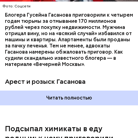
Молодого человека задержали. На первом же
Фото: Соцсети
допросе он признался, что планировал отравить
только отчима. Тогда следователи посчитали, что
Блогера Гусейна Гасанова приговорили к четырем
мотивом преступления была квартира родителей,
годам тюрьмы за отмывание 170 миллионов
которая в случае их смерти перешла бы сыну. Но
рублей через покупку недвижимости. Мужчина
спустя несколько дней Миссюра заявил, что ранее
отрицал вину, но на «всякий случай» избавился от
уже травил других людей.
машины и квартиры. Апартаменты были проданы
за пачку печенья. Тем не менее, адвокаты
Гасанова намерены обжаловать приговор. Как
судили скандально известного блогера — в
материале «Вечерней Москвы».
Арест и розыск Гасанова
Началось расследование. В квартире потерпевших
Читать полностью
установили скрытую камеру видеонаблюдения. На
записи попал 25-летний сын потерпевших Артем
Миссюра, который тайно приходил в квартиру
матери и отчима и подсыпал им в еду химикаты.
Подсыпал химикаты в еду
Также отравленную пищу ела его младшая сестра.