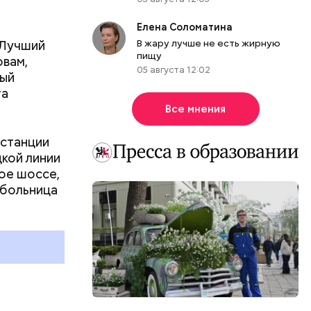
о
Елена Соломатина
«Лучший
В жару лучше не есть жирную
пищу
овам,
05 августа 12:02
ный
та
Все мнения
 станции
цкой линии
ое шоссе,
 больница