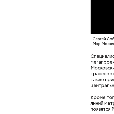
Сергей Соб
Мэр Москв
Москва п
Специалис
этом году
мегапроек
лет. Так,
Московски
тоннелей,
транспорт
тоннелепр
также при
Ранее он 
центральн
победите
конкурсе 
Кроме тог
линий мет
появятся 