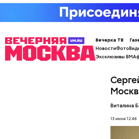
Вечерка ТВ
Газ
Новости
Фото
Вид
Эксклюзивы ВМ
Аф
Серге
Москв
Виталина 
13 июня 12:46