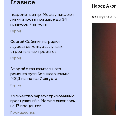
Главное
запланиро
Нарек Ако
Сергей Соб
Гидрометцентр: Москву накроют
06 августа 21:
МАКС / Мэ
ливни и грозы при жаре до 34
градусов 7 августа
Город
В числе о
Сергей Собянин наградил
большой л
лауреатов конкурса лучших
строительных проектов
Киностуди
МОСКВА
русского 
Город
модульног
Второй этап капитального
Гарибальд
ремонта пути Большого кольца
МЖД начнется 7 августа
Город
Количество зарегистрированных
преступлений в Москве снизилось
на 17 процентов
Происшествия