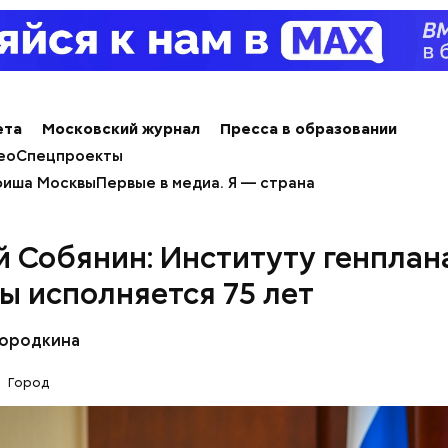
ета
Московский журнал
Пресса в образовании
ео
Спецпроекты
иша Москвы
Первые в медиа. Я — страна
й Собянин: Институту генплан
ы исполняется 75 лет
Бородкина
Город