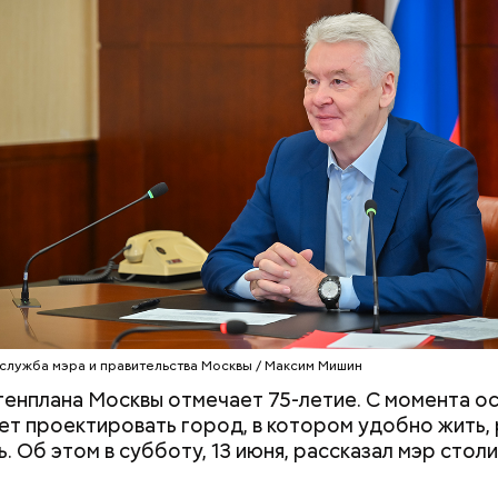
бянин в преддверии Дня строителя открыл
Ситуа
достроительного комплекса столицы и вручил наг
ям ежегодного городского конкурса «Лучший
нный проект в области строительства». По его сл
ительный комплекс столицы выполняет запланир
есмотря на существующие трудности.
служба мэра и правительства Москвы / Максим Мишин
генплана Москвы отмечает 75-летие. С момента о
ет проектировать город, в котором удобно жить,
ь. Об этом в субботу, 13 июня, рассказал мэр стол