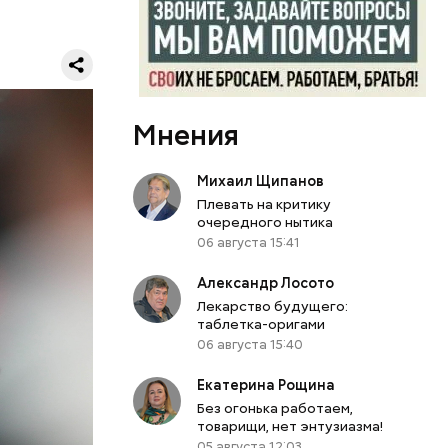
 / Видео:
Мнения
униор»,
ер
Михаил Щипанов
 Дом
Плевать на критику
очередного нытика
ополис
06 августа 15:41
е
Александр Лосото
Лекарство будущего:
таблетка-оригами
06 августа 15:40
Екатерина Рощина
Без огонька работаем,
товарищи, нет энтузиазма!
05 августа 12:03