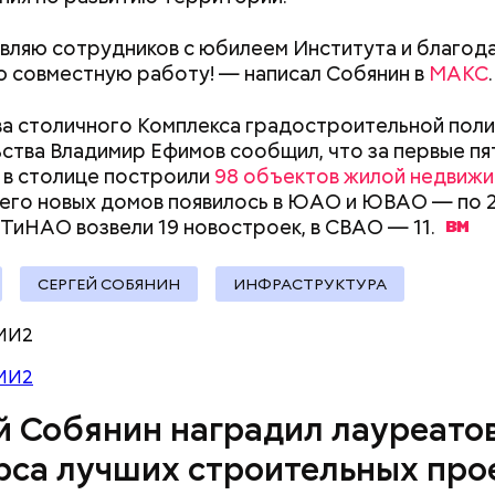
и комфортной, — написал Собянин в
МАКС
.
ляю сотрудников с юбилеем Института и благод
 совместную работу! — написал Собянин в
МАКС
.
ва столичного Комплекса градостроительной поли
ства Владимир Ефимов сообщил, что за первые пя
 could not be loaded, either because the server or network failed or b
 в столице построили
98 объектов жилой недвиж
format is not supported.
его новых домов появилось в ЮАО и ЮВАО — по 2
 ТиНАО возвели 19 новостроек, в СВАО —
11.
СЕРГЕЙ СОБЯНИН
ИНФРАСТРУКТУРА
МИ2
МИ2
ство образовательного комплекса на 1050 ученик
й Собянин наградил лауреато
о в Молжаниновском районе.
Новая школа
распол
рса лучших строительных про
 Новоселки в составе жилого комплекса, там появи
их мест. Завершение строительно-монтажных ра