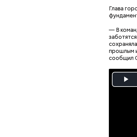
Глава гор
фундамент
— В коман
заботятся
сохраняла
Ситуац
прошлым и
компле
сообщил 
Pl
Vi