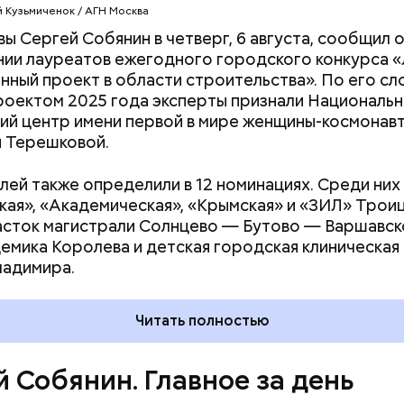
й Кузьмиченок / АГН Москва
ы Сергей Собянин в четверг, 6 августа, сообщил 
в Молжаниновском районе
ии лауреатов ежегодного городского конкурса 
нный проект в области строительства». По его сл
роектом 2025 года эксперты признали Националь
ий центр имени первой в мире женщины-космонав
 Терешковой.
ей также определили в 12 номинациях. Среди них
кая», «Академическая», «Крымская» и «ЗИЛ» Трои
асток магистрали Солнцево — Бутово — Варшавск
емика Королева и детская городская клиническая
ладимира.
Читать полностью
й Собянин. Главное за день