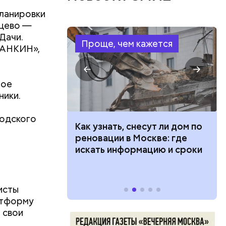
планировки
нцево —
Дачи.
Проще, чем кажется
ТАНКИН»,
ное
ники.
родского
 100 тысяч
Как узнать, снесут ли дом по
дарства при
реновации в Москве: где
ии: кто может
искать информацию и сроки
 какие нужны
исты
атформу
 за
 свои
скву