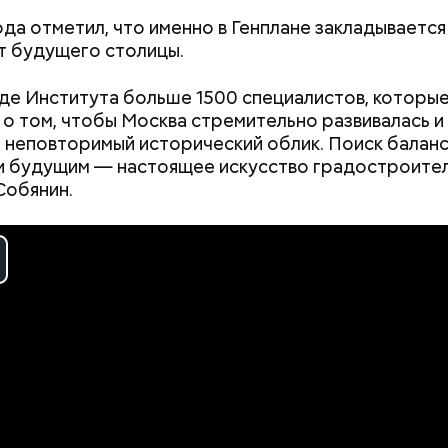
ода отметил, что именно в Генплане закладывается
 будущего столицы.
де Института больше 1500 специалистов, которы
 о том, чтобы Москва стремительно развивалась и
 неповторимый исторический облик. Поиск балан
ионный центр градостроительного
 будущим — настоящее искусство градостроител
кса
Собянин.
ay
deo