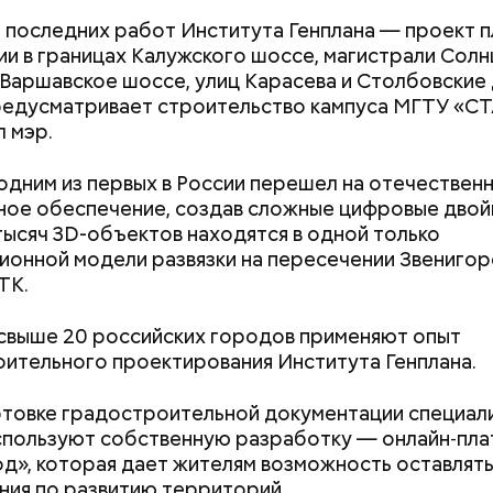
 последних работ Института Генплана — проект 
и в границах Калужского шоссе, магистрали Сол
Варшавское шоссе, улиц Карасева и Столбовские 
редусматривает строительство кампуса МГТУ «С
 мэр.
одним из первых в России перешел на отечествен
ое обеспечение, создав сложные цифровые двой
тысяч 3D-объектов находятся в одной только
онной модели развязки на пересечении Звениго
Как поменять батареи дома и
Как получить до
ТК.
не получить штраф
рублей от госу
трудной ситуац
свыше 20 российских городов применяют опыт
претендовать и
ительного проектирования Института Генплана.
ельство метро
документы
товке градостроительной документации специал
 вам, друзья, за высокий профессионализм,
спользуют собственную разработку — онлайн‑пл
стный труд и огромный вклад в развитие столицы,
д», которая дает жителям возможность оставлять
нные проекты, которые делают нашу любимую Мо
ия по развитию территорий.