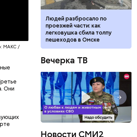
ч: поможет ли
Людей разбросало по
ок сбросить
проезжей части: как
легковушка сбила толпу
пешеходов в Омске
о: МАКС /
Вечерка ТВ
метро, и в
тные
дние пять
етра
Третье
. Они
стали
оссийском
твующих
арте
Новости СМИ2