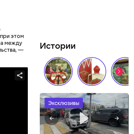
е
 при этом
са между
Истории
ьства, —
Эксклюзивы