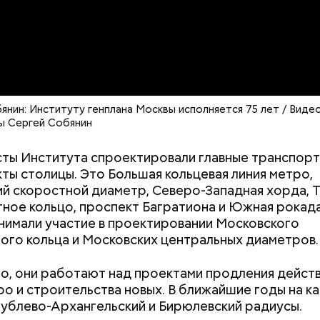
Хотела спасти малыша: как
Вода за 10 тыся
мать и сын погибли при
японский напит
падении из окна в Раменском
лишний вес
янин: Институту генплана Москвы исполняется 75 лет / Виде
ы Сергей Собянин
оказывает
беспрецедентные темпы
строительства 
ты Института спроектировали главные транспор
 она достигла максимального показателя за после
ты столицы. Это Большая кольцевая линия метро,
 за первые семь месяцев года проложено 14,7 килом
й скоростной диаметр, Северо-Западная хорда, 
 в работах задействованы 25 станций и 10
ное кольцо, проспект Багратиона и Южная рокада
оходческих механизированных комплексов.
нимали участие в проектировании Московского
сообщил, что 16 столичных учеников 5–7-х классов
ого кольца и Московских центральных диаметров.
лями
, еще 17 получили дипломы призеров на всер
«Большая перемена».
о, они работают над проектами продления дейс
ро и строительства новых. В ближайшие годы на к
Рублево-Архангельский и Бирюлевский радиусы.