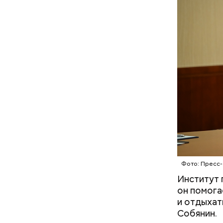
Сергей Со
центр
гра
победител
реализова
градостро
задачи, н
Фото: Пресс-
Институт 
он помога
и отдыхат
Собянин.