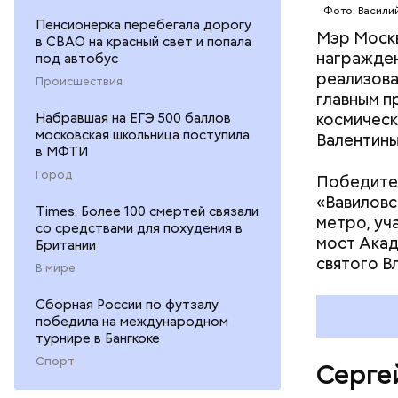
Фото: Васили
Пенсионерка перебегала дорогу
Мэр Москв
в СВАО на красный свет и попала
Школа 
награжден
под автобус
реализова
Происшествия
главным п
космическ
Набравшая на ЕГЭ 500 баллов
московская школьница поступила
Валентины
в МФТИ
Город
Победител
«Вавиловс
Times: Более 100 смертей связали
метро, уч
со средствами для похудения в
мост Акад
Британии
святого В
В мире
Сборная России по футзалу
победила на международном
турнире в Бангкоке
Спорт
Серге