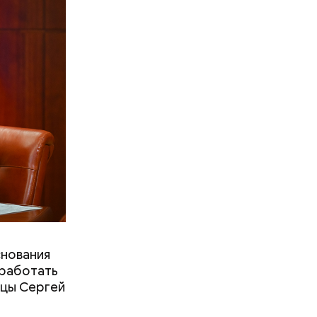
ционный
рады
овам,
ованные
снования
 работать
ицы Сергей