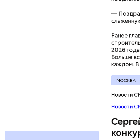
красивой 
— Поздрав
слаженную
Ранее гла
This
строитель
is
a
The media
2026 года
modal
window.
Больше вс
каждом. В
МОСКВА
Новости С
Новости С
Строитель
Серге
стартовал
конку
2-й улице
100 рабоч