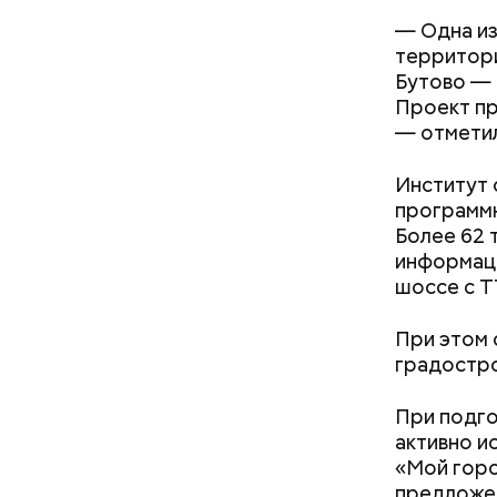
— Одна из
территори
Бутово — 
Проект п
— отметил
Институт 
программн
Более 62 
информаци
шоссе с Т
При этом 
градостро
Строит
При подго
— Спасибо
активно и
добросове
«Мой горо
реализова
предложен