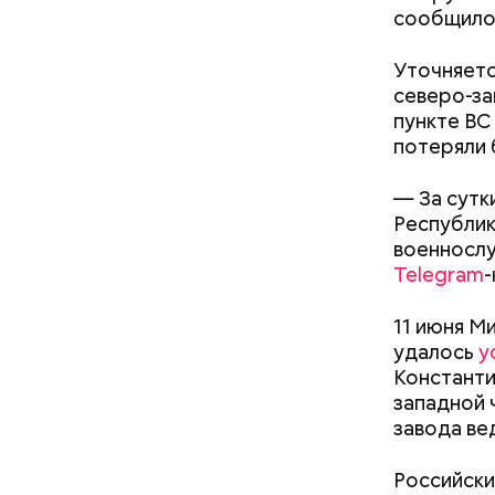
сообщило
Уточняетс
северо-за
пункте ВС
потеряли 
— За сутк
кабачок
Республик
петрушк
военнослу
чеснок;
Telegram
-
оливков
соль.
Фото: Shutt
11 июня М
удалось
у
Константи
западной 
атареи дома и
Как получить до 100 тысяч
завода ве
траф
рублей от государства при
трудной ситуации: кто может
Российски
претендовать и какие нужны