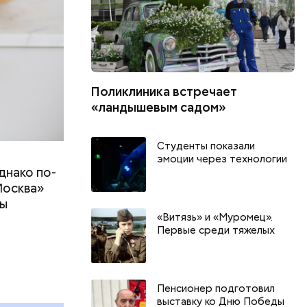
Поликлиника встречает
«ландышевым садом»
Студенты показали
эмоции через технологии
днако по-
Москва»
ны
«Витязь» и «Муромец».
т
Первые среди тяжелых
г
Пенсионер подготовил
и
выставку ко Дню Победы