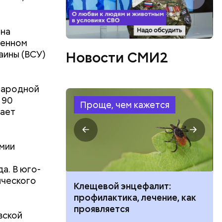
 на
ленном
аины (ВСУ)
Новости СМИ2
 Народной
 90
Проще, чем кажется
дает
рмии
а. В юго-
ического
ить развитие
Клещевой энцефалит:
профилактика, лечение, как
проявляется
вской