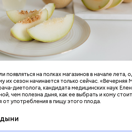
и появляться на полках магазинов в начале лета, о
у их сезон начинается только сейчас. «Вечерняя 
врача-диетолога, кандидата медицинских наук Еле
ой, чем полезна дыня, как ее выбрать и кому стои
я от употребления в пищу этого плода.
го пряника и
День шевеления пальцами но
 на
и Международный день
 дыни
х: какие
подкаблучника: какие
тмечают в России
праздники отмечают в Росси