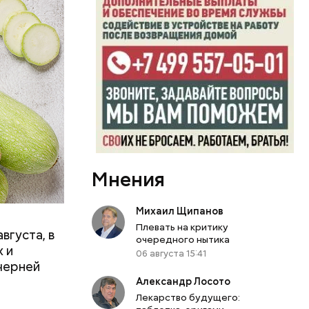
вает
р,
Мнения
ргор
Михаил Щипанов
Плевать на критику
вгуста, в
очередного нытика
дима
 и
06 августа 15:41
убка у
черней
овня
Александр Лосото
 в
Лекарство будущего: