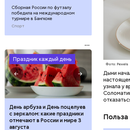
Сборная России по футзалу
победила на международном
турнире в Бангкоке
Спорт
Праздник каждый день
Фото: Pexels
Дыни начал
настоящем
узнала у 
Соломатин
отказатьс
День арбуза и День поцелуев
День тульско
с зеркалом: какие праздники
День сидения
Польза
отмечают в России и мире 3
подоконника
августа
праздники о