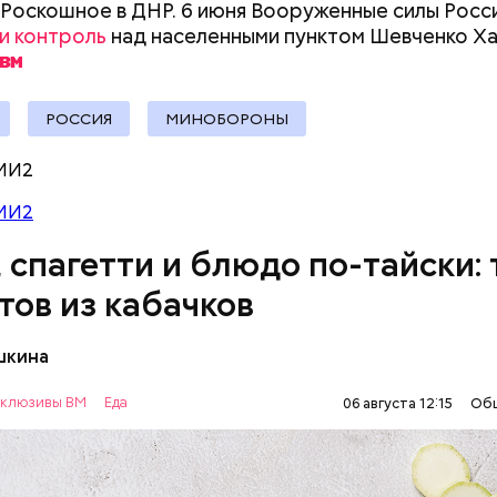
 Роскошное в ДНР. 6 июня Вооруженные силы Росс
и контроль
над населенными пунктом Шевченко Х
ыни
РОССИЯ
МИНОБОРОНЫ
МИ2
МИ2
, спагетти и блюдо по-тайски: 
тов из кабачков
шкина
нты:
клюзивы ВМ
Еда
06 августа 12:15
Об
ОВОЩИ
РЕЦЕПТЫ