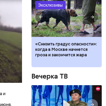
Эксклюзивы
ть
ь и
 людям:
ачей все
«Снизить градус опасности»:
ецептом
и»: как
когда в Москве начнется
работу с
гроза и закончится жара
Вечерка ТВ
а и
 июня,