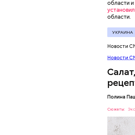
области и
документы
установил
Вред д
области.
УКРАИНА
Новости С
Новости С
Салат
рецеп
Полина Па
Ингредие
Сюжеты:
Экс
ЕДА