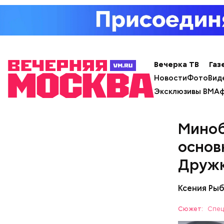
с сахар
лишним 
Спагет
Вечерка ТВ
Газ
Новости
Фото
Вид
Эксклюзивы ВМ
Аф
Миноб
основ
Друж
Ксения Ры
Сюжет:
Спец