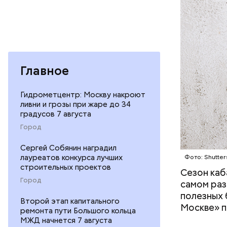
— В момен
Главное
контролир
положител
предотвра
Гидрометцентр: Москву накроют
кремний
ливни и грозы при жаре до 34
омолаж
градусов 7 августа
витамин
Город
помогае
кожи;
Сергей Собянин наградил
лауреатов конкурса лучших
Фото: Shutter
клетчат
строительных проектов
холесте
Сезон каб
Город
фолиева
самом раз
беремен
полезных 
Второй этап капитального
плода. 
Москве» п
ремонта пути Большого кольца
гомоцис
МЖД начнется 7 августа