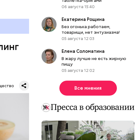
таблетка-оригами
развитие
06 августа 15:40
е
Екатерина Рощина
ня
Без огонька работаем,
органов.
товарищи, нет энтузиазма!
ет;
05 августа 12:03
линг
рживают
Елена Соломатина
В жару лучше не есть жирную
пищу
05 августа 12:02
ся.
му
щество
Все мнения
ь,
и и