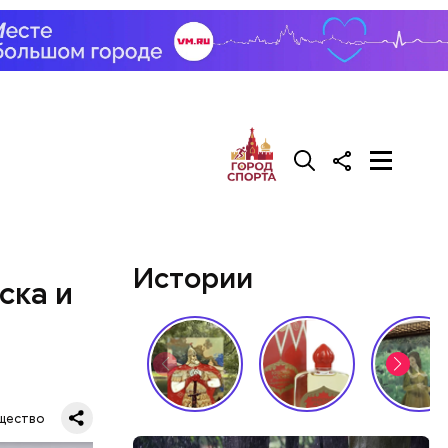
Истории
ска и
щество