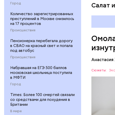
организ
Город
Салат 
ряда оп
бета-ка
Количество зарегистрированных
иммунит
преступлений в Москве снизилось
на 17 процентов
«делает
А еще и
Происшествия
Омола
лютеин 
Пенсионерка перебегала дорогу
наше зр
изнут
в СВАО на красный свет и попала
калий —
под автобус
сердечн
Происшествия
Анастасия
давлени
магний 
Набравшая на ЕГЭ 500 баллов
Дыня соде
Сюжеты:
Экс
московская школьница поступила
организму
в МФТИ
рассказал
ЗДОРОВЬ
Город
минералам
ФРУКТЫ
Times: Более 100 смертей связали
со средствами для похудения в
Британии
В мире