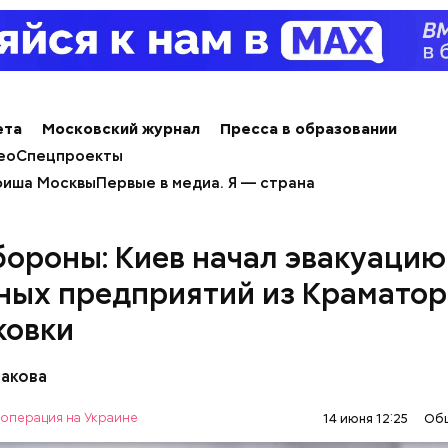
ным диабетом;
весом.
ти из кабачков
ета
Московский журнал
Пресса в образовании
ео
Спецпроекты
иша Москвы
Первые в медиа. Я — страна
ороны: Киев начал эвакуацию
ных предприятий из Краматор
ковки
бакова
операция на Украине
14 июня 12:25
Об