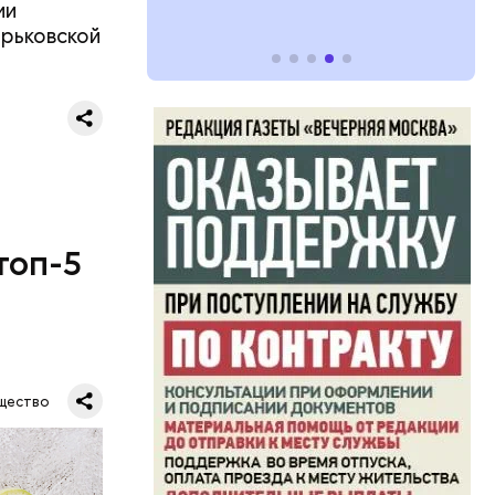
ии
арьковской
топ-5
щество