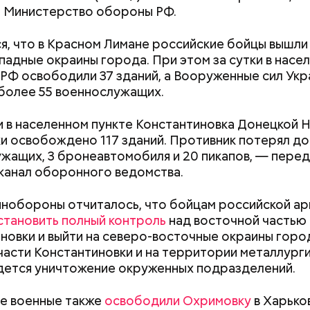
 Министерство обороны РФ.
я, что в Красном Лимане российские бойцы вышли
падные окраины города. При этом за сутки в насе
 РФ освободили 37 зданий, а Вооруженные сил Укр
более 55 военнослужащих.
и в населенном пункте Константиновка Донецкой
;
и освобождено 117 зданий. Противник потерял до
а;
жащих, 3 бронеавтомобиля и 20 пикапов, — пере
канал оборонного ведомства.
ое масло;
erstock
инобороны отчиталось, что бойцам российской а
становить полный контроль
над восточной частью
новки и выйти на северо-восточные окраины город
части Константиновки и на территории металлург
Как узнать, снесут ли дом по
Как предотврат
дется уничтожение окруженных подразделений.
реновации в Москве: где
диабета
искать информацию и сроки
е военные также
освободили Охримовку
в Харько