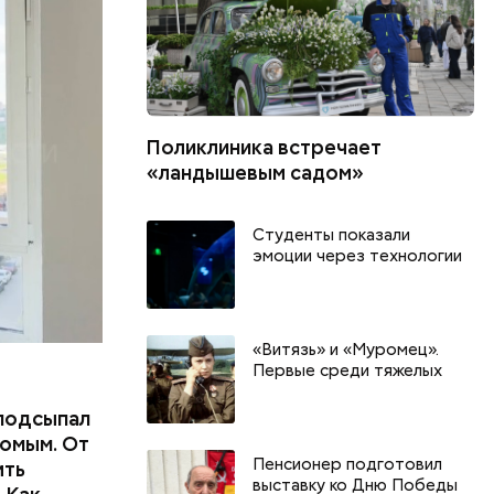
ших
пасть в
еде,
Поликлиника встречает
«ландышевым садом»
Студенты показали
эмоции через технологии
«Витязь» и «Муромец».
Первые среди тяжелых
подсыпал
омым. От
Пенсионер подготовил
ить
выставку ко Дню Победы