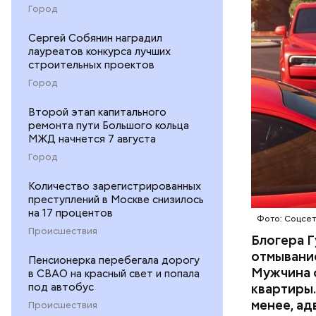
неуплате 
НАЛОГИ
Город
размере. 
ГАСАН ГУ
Сергей Собянин наградил
лауреатов конкурса лучших
строительных проектов
Город
Второй этап капитального
ремонта пути Большого кольца
Началось 
МЖД начнется 7 августа
скрытую к
Город
потерпевш
Количество зарегистрированных
матери и 
преступлений в Москве снизилось
пищу ела 
на 17 процентов
Фото: Соцсе
Происшествия
Блогера Г
отмывание
Пенсионерка перебегала дорогу
Мужчина о
в СВАО на красный свет и попала
под автобус
квартиры.
менее, ад
Происшествия