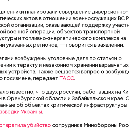
шленники планировали совершение диверсионно-
ических актов в отношении военнослужащих ВС Р
кой организации, оказывающей поддержку участ
е был жертвой Миссюры
ой военной операции, объектов транспортной
ктуры и топливно-энергетического комплекса на
ли считали, что в период с 2019 по 2021 год Гасан
и указанных регионов, — говорится в заявлении.
 от уплаты налогов на более чем 170 миллионов ру
 якобы распределил между родственниками и соб
лями возбуждены уголовные дела по статьям о
ении к теракту и незаконном хранении взрывчаты
ных устройств. Также решается вопрос о возбужд
 о госизмене, передает
ТАСС
.
тало известно, что двух россиян, работавших на Ки
 в Оренбургской области и Забайкальском крае. О
анные об объектах критической инфраструктуры
Как поменять батареи дома и
Как получить до
азведки Украины
.
не получить штраф
рублей от госу
трудной ситуац
отвратила убийство
сотрудника Минобороны Росс
претендовать и