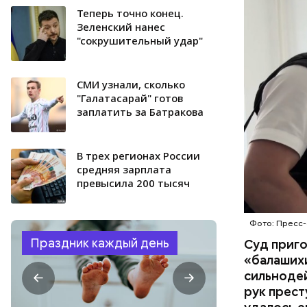
поставить
Теперь точно конец.
ОТРАВЛЕ
направили
Зеленский нанес
"сокрушительный удар"
сильнодей
СЛЕДСТВ
организм 
изъятой и
СМИ узнали, сколько
"Галатасарай" готов
заплатить за Батракова
В трех регионах России
средняя зарплата
превысила 200 тысяч
Фото: Пресс-
Праздник каждый день
Суд приг
«балаших
сильнодей
рук прест