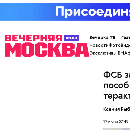
дня Конст
Родственн
пользоват
Вечерка ТВ
Газ
либо расп
Новости
Фото
Вид
на них кв
Эксклюзивы ВМ
Аф
ФСБ з
пособ
терак
Ксения Ры
17 июня 07:48
Первой же
человек в