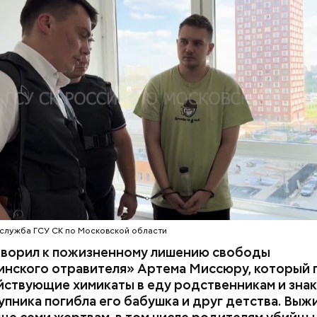
 им точный диагноз, после чего анализы потерпев
НИЯ
БАЛАШИХА
РОДИТЕЛИ
 на экспертизу. В них специалисты обнаружили
ствующий химикат дихлорэтан, который не мог по
ЕННЫЙ КОМИТЕТ
ЭКСПЕРТИЗЫ
супругов случайно. То же самое вещество нашли в 
з квартиры пострадавших.
служба ГСУ СК по Московской области
оворил к пожизненному лишению свободы
инского отравителя» Артема Миссюру, который 
ствующие химикаты в еду родственникам и знак
упника погибла его бабушка и друг детства. Выж