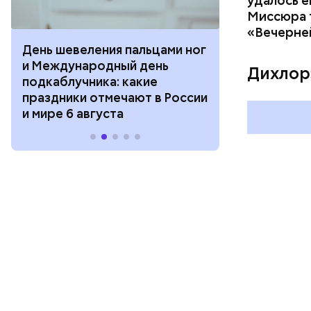
удалось е
Миссюра т
«Вечерне
День шевеления пальцами ног
День разгля
и Международный день
горизонта и 
Дихлор
подкаблучника: какие
курсанта: ка
праздники отмечают в России
отмечают в Р
и мире 6 августа
августа