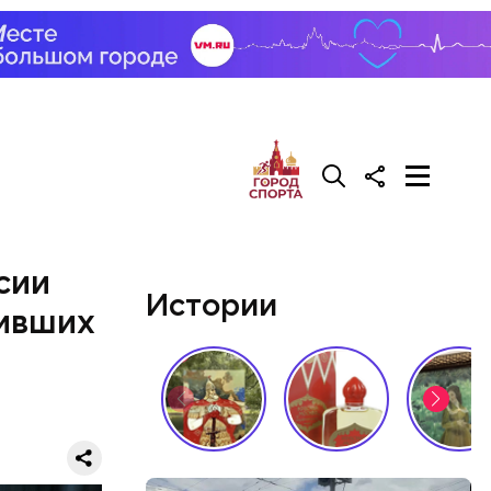
у. А чтобы
, Гасанов
о
покупал
сии
Истории
вивших
й молодой
газине. 13