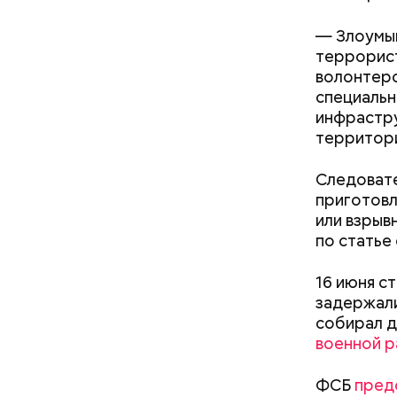
— Злоумы
террорист
волонтерс
Кто ещ
специальн
инфрастру
Следовате
территори
уклонился
деньги он
Следовате
счетами.
приготовл
или взрыв
по статье
16 июня с
задержали
собирал д
военной р
ФСБ
пред