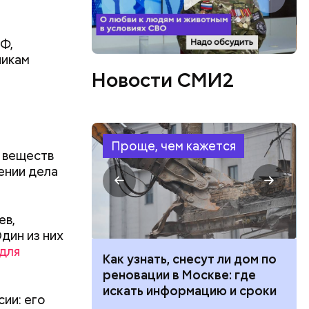
Ф,
никам
Новости СМИ2
ов
блей. Эти
ственными
Проще, чем кажется
х веществ
ении дела
ев,
дин из них
для
 100 тысяч
Как узнать, снесут ли дом по
дарства при
реновации в Москве: где
ии: кто может
искать информацию и сроки
ии: его
 какие нужны