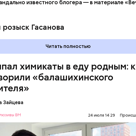
андально известного блогера — в материале «В
ay
deo
и розыск Гасанова
Читать полностью
пал химикаты в еду родным: к
ворили «балашихинского
ителя»
сс-служба ГСУ СК по Московской области
а Зайцева
люзивы ВМ
24 июля 14:29
Происш
ось в июне, когда двое супругов обратились в мес
с жалобами на плохое самочувствие. Врачи не смо