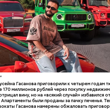
налогов и легализации преступных доходов в осо
ПОИСК ЛЮДЕЙ
ДЕНЬГИ
МВД
В тот же день мужчину
заочно арестовали
.
СЕЙНОВ
расследование. В квартире потерпевших установ
амеру видеонаблюдения. На записи попал 25-летн
их Артем Миссюра, который тайно приходил в кв
отчима и подсыпал им в еду химикаты. Также отра
его младшая сестра.
ти
усейна Гасанова приговорили к четырем годам т
 170 миллионов рублей через покупку недвижим
трицал вину, но на «всякий случай» избавился о
 Апартаменты были проданы за пачку печенья. Те
вокаты Гасанова намерены обжаловать приговор.