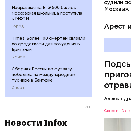
судили ск
Pl
Набравшая на ЕГЭ 500 баллов
Москвы».
московская школьница поступила
Vi
в МФТИ
Арест 
Город
Times: Более 100 смертей связали
со средствами для похудения в
Британии
В мире
Подсы
Сборная России по футзалу
приго
победила на международном
турнире в Бангкоке
отрав
Спорт
Видео: пре
Александр
Сюжет:
Экск
Новости Infox
Все начал
больницу 