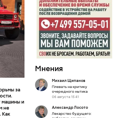
бо крупном
или
ий сын
артиру
Мнения
вленную
Михаил Щипанов
Плевать на критику
юрьмы за
очередного нытика
ости.
06 августа 15:41
т машины и
м не
Александр Лосото
 Как
Лекарство будущего: