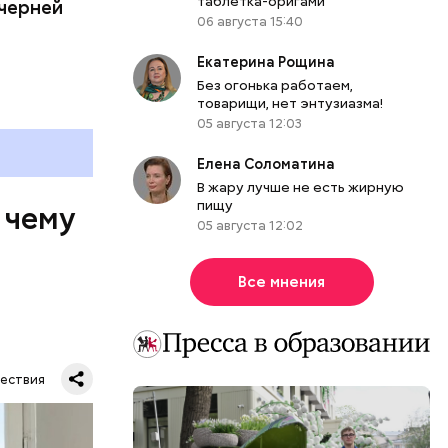
таблетка-оригами
ечерней
06 августа 15:40
Екатерина Рощина
Без огонька работаем,
товарищи, нет энтузиазма!
05 августа 12:03
Елена Соломатина
В жару лучше не есть жирную
пищу
 чему
05 августа 12:02
Все мнения
ествия
тную
гли