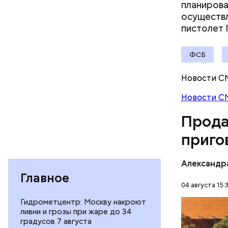
планирова
осуществл
пистолет 
ФСБ
Молодого 
Новости С
что плани
Новости С
посчитали
которая в
Прода
дней Мисс
приго
Фото: База
Александр
Главное
04 августа 15:
Гидрометцентр: Москву накроют
В мае 202
ливни и грозы при жаре до 34
Гусейна Г
градусов 7 августа