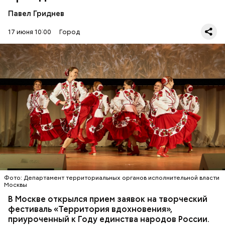
сообществе
«Общественные советники» в
Павел Гриднев
социальной сети во ВКонтакте.
17 июня 10:00
Город
Конкурсантами могут стать все желающие старше
16 лет. У исполнителя или коллектива есть
возможность представить до двух номеров в
любом жанре. Экспертное жюри оценит его
Фото: Департамент территориальных органов исполнительной власти
соответствие главной теме и оригинальность, а
Москвы
МЕРОПРИЯТИЯ
КУЛЬТУРА
ТВОРЧЕСТВО
также профессионализм артистов.
МОСКВА
ФЕСТИВАЛИ
В Москве открылся прием заявок на творческий
фестиваль «Территория вдохновения»,
приуроченный к Году единства народов России.