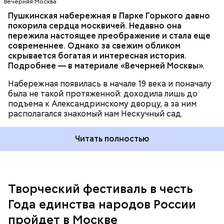
Вечерняя Москва
Пушкинская набережная в Парке Горького давно
покорила сердца москвичей. Недавно она
Организаторы — городской Центр гражданской
пережила настоящее преображение и стала еще
активности и Совет общественных советников
современнее. Однако за свежим обликом
Москвы при поддержке столичного Департамента
скрывается богатая и интересная история.
территориальных органов исполнительной власти.
Подробнее — в материале «Вечерней Москвы».
Набережная появилась в начале 19 века и поначалу
была не такой протяженной: доходила лишь до
подъема к Александринскому дворцу, а за ним
располагался знакомый нам Нескучный сад.
Читать полностью
Творческий фестиваль в честь
Года единства народов России
Чтобы принять участие, нужно снять видео и
пройдет в Москве
направить его вместе с заявкой до 15 августа в