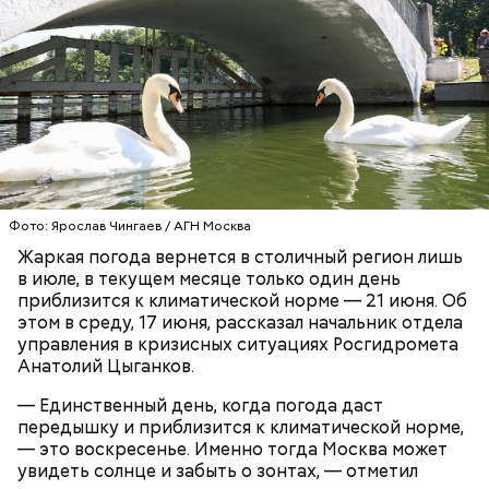
Фото: Ярослав Чингаев / АГН Москва
После масштабной реконструкции,
завершившейся в декабре 2025 года, набережная
Жаркая погода вернется в столичный регион лишь
ВДНХ и парки Москвы
стала еще красивее и удобнее для гостей.
в июле, в текущем месяце только один день
приглашают на программу ко Дню
приблизится к климатической норме — 21 июня. Об
молодежи — Сергунина
этом в среду, 17 июня, рассказал начальник отдела
управления в кризисных ситуациях Росгидромета
Анатолий Цыганков.
— Единственный день, когда погода даст
передышку и приблизится к климатической норме,
— это воскресенье. Именно тогда Москва может
увидеть солнце и забыть о зонтах, — отметил