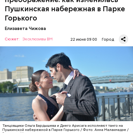
Пушкинская набережная в Парке
Горького
Елизавета Чижова
Сюжет:
Эксклюзивы ВМ
22 июня 09:00
Город
В 2025 году в Москве провели творческие
фестивали, посвященные 80-летию Победы
Великой Отечественной войны и Году защитника
Отечества. Они объединили жителей всех округов
столицы. Лучшие коллективы и исполнители
выступили на гала-концертах в Храме Христа
Помнит поэта
Спасителя и музыкальном театре «Геликон-опера».
РЕКОНСТРУКЦИЯ
МОСКВА
ИСТОРИЯ
ПАРК ГОРЬКОГО
Танцовщики Ольга Бардышева и Диего Арисага исполняют танго на
Пушкинской набережной в Парке Горького / Фото: Анна Малакмадзе /