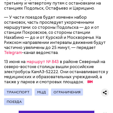
третьему и четвертому путям с остановками на
станциях Подольск, Остафьево и Царицыно.
Под открытым небом
— У части поездов будет изменен набор
остановок, часть проследует укороченными
маршрутами: со стороны Подольска — до и от
станции Покровское, со стороны станции
Нахабино — до и от Курской и Москворечья. На
Рижском направлении интервалы движения будут
частично увеличены до 25 минут, — передает
Telegram
-канал ведомства.
13 июня на
маршрут № 843
в районе Северный на
северо-востоке столицы вышли российские
электробусы КамАЗ-52222. Они останавливаются у
медицинских и образовательных учреждений, а
также у парков и смотровых площадок.
По словам Юлии Шуваловой, в 1830 году именно на
ТРАНСПОРТ
МЦД
ОГРАНИЧЕНИЯ
этой набережной был открыт театр, который
Александр Сергеевич посетил вместе с тогда еще
ПОЕЗДА
невестой Натальей Гончаровой и другом Павлом
Нащокиным. В 1928 году набережная вошла в
состав Центрального парка культуры и отдыха