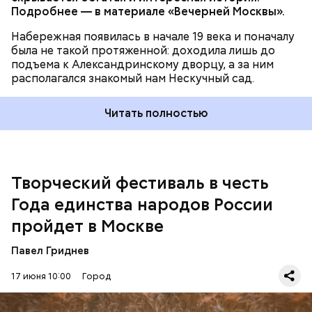
территориальных органов исполнительной власти.
Подробнее — в материале «Вечерней Москвы».
Набережная появилась в начале 19 века и поначалу
была не такой протяженной: доходила лишь до
подъема к Александринскому дворцу, а за ним
располагался знакомый нам Нескучный сад.
Читать полностью
Программу реновации утвердили в августе 2017
года. Она касается около миллиона москвичей и
предусматривает расселение 5176 домов. Ранее
Сергей Собянин
поручил
увеличить темпы
реализации программы реновации в два раза.
Творческий фестиваль в честь
Года единства народов России
Чтобы принять участие, нужно снять видео и
пройдет в Москве
направить его вместе с заявкой до 15 августа в
сообществе
«Общественные советники» в
Павел Гриднев
социальной сети во ВКонтакте.
17 июня 10:00
Город