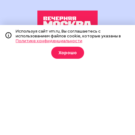
Используя сайт vm.ru, Вы соглашаетесь с
использованием файлов cookie, которые указаны в
Политике конфиденциальности
Издание создано при финансовой поддержке Департамента
средств массовой информации и рекламы города Москвы.
Хорошо
На сайте применяются рекомендательные технологии
(информационные технологии предоставления информации
на основе сбора, систематизации и анализа сведений,
относящихся к предпочтениям пользователей сети
«Интернет», находящихся на территории Российской
Федерации).
Сетевое издание "Вечерняя Москва" (18+) зарегистрировано
в Федеральной службе по надзору в сфере связи,
информационных технологий и массовых коммуникаций
(Роскомнадзор). Свидетельство о регистрации ЭЛ № ФС 77 -
90524 от 09.12.2025. Учредитель: АО "Редакция газеты
"Вечерняя Москва". Главный редактор
vm.ru
: Александр
Геннадьевич Глуходедов. Адрес редакции: 127015, г.Москва,
Бумажный пр-д, д. 14, стр. 2. Телефон:
+7(499)557-04-24
. Адрес
эл.почты:
edit@vm.ru
. Почта для связи с редакцией сайта:
news@vm.ru
.