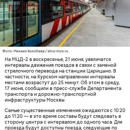
После масштабной реконструкции,
завершившейся в декабре 2025 года, набережная
ВДНХ и парки Москвы
стала еще красивее и удобнее для гостей.
приглашают на программу ко Дню
молодежи — Сергунина
Фото: Михаил Колобаев / stroi.mos.ru
На МЦД-2 в воскресенье, 21 июня, увеличатся
интервалы движения поездов в связи с заменой
стрелочного перевода на станции Царицыно. В
частности, на Курском направлении интервалы
местами возрастут до 25 минут. Об этом в среду,
17 июня, сообщили в пресс-службе Департамента
транспорта и дорожно-транспортной
инфраструктуры Москвы.
Самые существенные изменения ожидаются с 10:20
до 11:20 — в это время составы будут следовать в
сторону центра с интервалом до одного часа. Для
проезда будут доступны поезда, следующие по