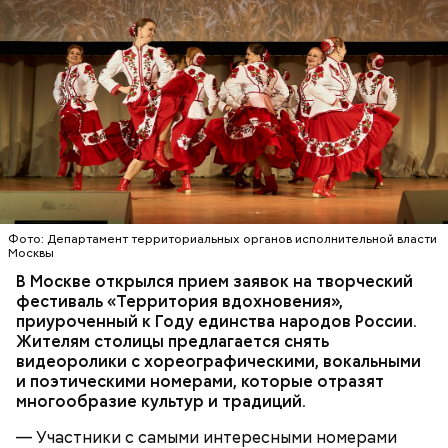
Вся информация о программе реновации
представлена на портале
mos.ru
. Подробнее о
квартирах и домах по программе можно узнать по
ссылке
, напомнили в Градостроительном комплексе
Москвы.
Конкурсантами могут стать все желающие старше
16 лет. У исполнителя или коллектива есть
возможность представить до двух номеров в
любом жанре. Экспертное жюри оценит его
Фото: Департамент территориальных органов исполнительной власти
соответствие главной теме и оригинальность, а
Москвы
МЕРОПРИЯТИЯ
КУЛЬТУРА
ТВОРЧЕСТВО
также профессионализм артистов.
МОСКВА
ФЕСТИВАЛИ
В Москве открылся прием заявок на творческий
фестиваль «Территория вдохновения»,
приуроченный к Году единства народов России.
Жителям столицы предлагается снять
видеоролики с хореографическими, вокальными
и поэтическими номерами, которые отразят
Ранее мэр Москвы Сергей Собянин
рассказал
, как
многообразие культур и традиций.
программа реновации решает задачу создания
безбарьерной среды для маломобильных граждан,
— Участники с самыми интересными номерами