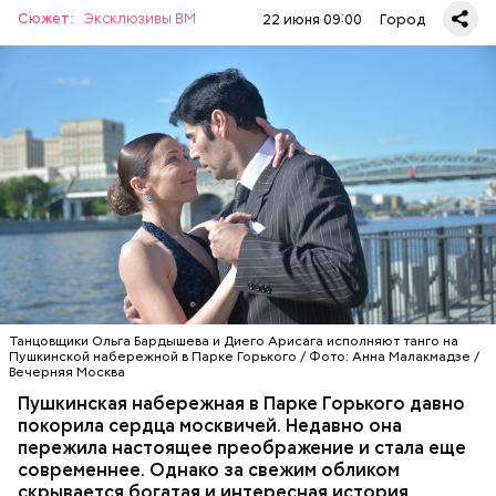
Сюжет:
Эксклюзивы ВМ
22 июня 09:00
Город
В 2025 году в Москве провели творческие
фестивали, посвященные 80-летию Победы
Великой Отечественной войны и Году защитника
Отечества. Они объединили жителей всех округов
столицы. Лучшие коллективы и исполнители
выступили на гала-концертах в Храме Христа
Помнит поэта
Спасителя и музыкальном театре «Геликон-опера».
РЕКОНСТРУКЦИЯ
МОСКВА
ИСТОРИЯ
ПАРК ГОРЬКОГО
Москва — один из лидеров среди регионов по
Танцовщики Ольга Бардышева и Диего Арисага исполняют танго на
объемам строительства. Высокие темпы
Пушкинской набережной в Парке Горького / Фото: Анна Малакмадзе /
возведения жилья соответствуют целям и
Вечерняя Москва
инициативам национального проекта
Пушкинская набережная в Парке Горького давно
«Инфраструктура для жизни»
.
покорила сердца москвичей. Недавно она
Организаторы — городской Центр гражданской
пережила настоящее преображение и стала еще
активности и Совет общественных советников
современнее. Однако за свежим обликом
Москвы при поддержке столичного Департамента
скрывается богатая и интересная история.