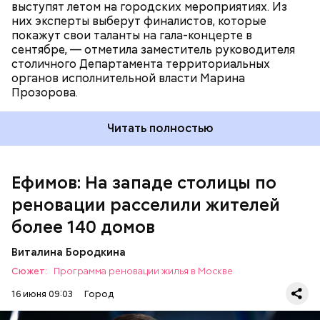
прежде всего для людей с особенностями
выступят летом на городских мероприятиях. Из
здоровья и пожилых москвичей.
них эксперты выберут финалистов, которые
— В Можайском районе договоры на комфортное
покажут свои таланты на гала-концерте в
жилье в новостройках заключили более 4,3 тысячи
сентябре, — отметила заместитель руководителя
москвичей из полностью расселенных домов, в
столичного Департамента территориальных
Очаково-Матвеевском — свыше 6,3 тысячи
органов исполнительной власти Марина
горожан, а в Филях-Давыдкове — более 4,6 тысячи.
Прозорова.
В Солнцеве в современные жилые комплексы
переехали свыше 2,8 тысячи человек. Благодаря
реализации программы реновации в районах
Читать полностью
преображается не только жилой фонд, но и
инфраструктура. Рядом оборудуют удобные
пешеходные зоны, спортивные и игровые
Ефимов: На западе столицы по
площадки, строят необходимые социальные
объекты. На первых этажах новостроек
реновации расселили жителей
открываются магазины, аптеки, кафе, сервисы
более 140 домов
бытовых услуг, — добавила министр правительства
Москвы, руководитель Департамента городского
Виталина Бородкина
имущества Екатерина Соловьева.
Сюжет:
Программа реновации жилья в Москве
Участники программы реновации получили
квартиры с улучшенной отделкой и необходимым
16 июня 09:03
Город
оборудованием в тех же районах, где проживали
ранее.