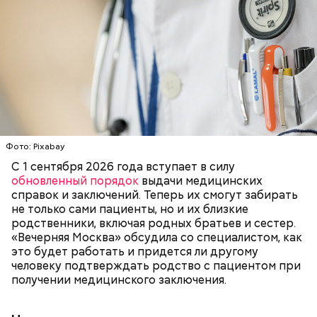
количеством масла и лука на сковороде. Затем ее
нужно отправить в глубокий противень. Сверху
кладем кабачки, нарезанные крупным кубиком, —
порекомендовал собеседник «ВМ».
Фото: Pixabay
С 1 сентября 2026 года вступает в силу
обновленный порядок
выдачи медицинских
справок и заключений. Теперь их смогут забирать
кабачок;
не только сами пациенты, но и их близкие
лук;
родственники, включая родных братьев и сестер.
растительное масло;
«Вечерняя Москва» обсудила со специалистом, как
соль, перец по вкусу;
это будет работать и придется ли другому
свежий базилик;
человеку подтверждать родство с пациентом при
сливки жирностью 20 процентов.
получении медицинского заключения.