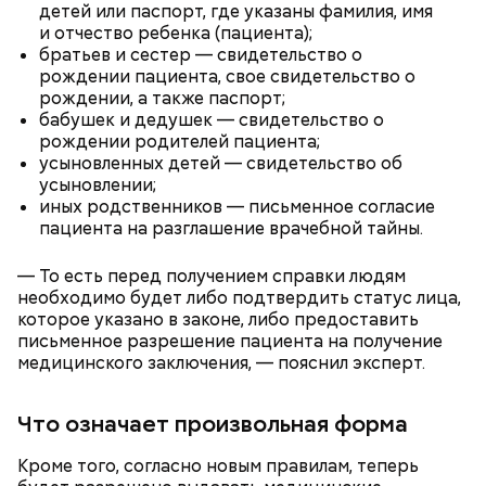
детей или паспорт, где указаны фамилия, имя
и отчество ребенка (пациента);
братьев и сестер — свидетельство о
рождении пациента, свое свидетельство о
рождении, а также паспорт;
бабушек и дедушек — свидетельство о
рождении родителей пациента;
усыновленных детей — свидетельство об
усыновлении;
День «Счастье случается» был инициирован
иных родственников — письменное согласие
Тайным обществом счастливых людей, чтобы
пациента на разглашение врачебной тайны.
Кабачки, тушеные с курицей
напомнить людям, что счастье на самом деле
кроется в мелочах. Отпраздновать этот день
Эндокринолог Куликова
Уберут отеки и улучшат зрение:
Как приготовить домашний
объяснила, в чем заключается
— То есть перед получением справки людям
можно, поделившись с другими людьми
диетолог Соломатина рассказала
майонез: три простых рецепта
польза сезонных овощей и
необходимо будет либо подтвердить статус лица,
счастливыми моментами из своей жизни.
о пользе кабачков
фруктов
которое указано в законе, либо предоставить
письменное разрешение пациента на получение
медицинского заключения, — пояснил эксперт.
Что означает произвольная форма
Кроме того, согласно новым правилам, теперь