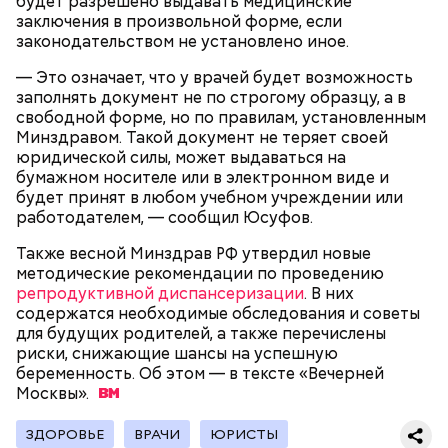
будет разрешено выдавать медицинские
заключения в произвольной форме, если
законодательством не установлено иное.
— Это означает, что у врачей будет возможность
заполнять документ не по строгому образцу, а в
свободной форме, но по правилам, установленным
День «Счастье случается»
Противень ставится в духовку, разогретую до 180–
Минздравом. Такой документ не теряет своей
190 градусов. Спагетти из кабачка нужно запекать
юридической силы, может выдаваться на
25–30 минут.
бумажном носителе или в электронном виде и
будет принят в любом учебном учреждении или
работодателем, — сообщил Юсуфов.
Также весной Минздрав РФ утвердил новые
методические рекомендации по проведению
репродуктивной диспансеризации
. В них
содержатся необходимые обследования и советы
для будущих родителей, а также перечислены
риски, снижающие шансы на успешную
беременность. Об этом — в тексте «Вечерней
Москвы».
Международный день бесконечности придумал
— Кабачки нужно натереть длинными слайсами
ЗДОРОВЬЕ
ВРАЧИ
ЮРИСТЫ
американский философ Жан-Пьер Ади Феньо в
(это можно сделать на специальной терке),