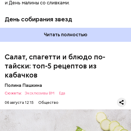
кабачок;
и День малины со сливками.
петрушка;
чеснок;
День собирания звезд
оливковое масло;
соль.
Читать полностью
Салат, спагетти и блюдо по-
тайски: топ-5 рецептов из
кабачков
Полина Пашкина
Сюжеты:
Эксклюзивы ВМ
Еда
06 августа 12:15
Общество
Ингредиенты: