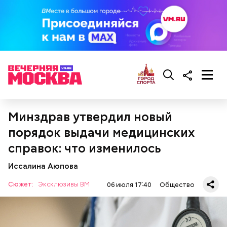
Все в противне заливается сливками. По вкусу
можно добавить соль и перец. Сверху блюдо
присыпают свежим базиликом и отправляют в
духовку на 15 минут.
Минздрав утвердил новый
порядок выдачи медицинских
справок: что изменилось
Иссалина Аюпова
Сюжет:
Эксклюзивы ВМ
06 июля 17:40
Общество
— Курица сначала обжаривается с небольшим