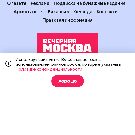
О газете
Реклама
Подписка на бумажные издания
Архив газеты
Вакансии
Команда
Контакты
Правовая информация
Используя сайт vm.ru, Вы соглашаетесь с
использованием файлов cookie, которые указаны в
Издание создано при финансовой поддержке Департамента
Политике конфиденциальности
средств массовой информации и рекламы города Москвы.
На сайте применяются рекомендательные технологии
(информационные технологии предоставления информации
Хорошо
на основе сбора, систематизации и анализа сведений,
относящихся к предпочтениям пользователей сети
«Интернет», находящихся на территории Российской
Федерации).
Сетевое издание "Вечерняя Москва" (18+) зарегистрировано
в Федеральной службе по надзору в сфере связи,
информационных технологий и массовых коммуникаций
(Роскомнадзор). Свидетельство о регистрации ЭЛ № ФС 77 -
90524 от 09.12.2025. Учредитель: АО "Редакция газеты