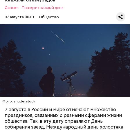
Сюжет:
Праздник каждый день
07 августа 00:01
Общество
День собирания звезд учрежден в честь
метеорного потока Персеиды, который ежегодно
— Кабачки, порезанные кубиками, нужно легко
можно наблюдать в августе. Все любители
обжарить на сковороде. К ним добавляются зелень
смотреть на звездопад 7 августа выезжают за
петрушки, чеснок, соль и оливковое масло.
город — в местность, где нет светового
Получается очень вкусно, — поделился рецептом
ЕДА
ПРАЗДНИКИ
ЗВЕЗДОПАД
загрязнения и где можно невооруженным глазом
Копылов.
СЛАДОСТИ
АСТРОНОМИЯ
наблюдать за падающими звездами.
Фото: shutterstock
7 августа в России и мире отмечают множество
праздников, связанных с разными сферами жизни
общества. Так, в эту дату справляют День
собирания звезд, Международный день холостяка