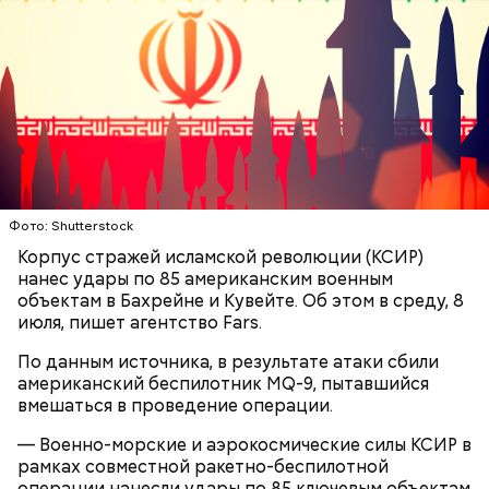
К тому же здесь водятся редкие виды животных и
других растений, которых в мире больше нигде не
встретить. На Сокотре также есть горы,
известняковое плато и прибрежные равнины,
которые дополняют «внеземную» атмосферу.
Фото: Shutterstock
Корпус стражей исламской революции (КСИР)
нанес удары по 85 американским военным
Фото: World Economic Forum / CC BY-NC-SA 2.0
объектам в Бахрейне и Кувейте. Об этом в среду, 8
июля, пишет агентство Fars.
Главная особенность острова Сокотра —
По данным источника, в результате атаки сбили
драконовые деревья, которые растут только здесь.
американский беспилотник MQ-9, пытавшийся
Внешне они напоминают большие грибы, а
вмешаться в проведение операции.
драконовыми их называют из-за красного цвета
смолы, которую местные жители сравнивают с
— Военно-морские и аэрокосмические силы КСИР в
Сергей Брин
кровью дракона. Они же используют ее в
рамках совместной ракетно-беспилотной
медицинских целях и красят ей ткань и волосы.
операции нанесли удары по 85 ключевым объектам