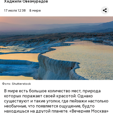
Хаджили Овезмурадов
17 июля 12:38
В мире
Фото: Shutterstock
Термальные источники Памуккале в Турции
выглядят так, будто они сделаны изо льда, но на
самом деле они состоят из отложений известняка.
Горячие источники, насыщенные кальцием,
Стив Балмер
тысячелетиями создавали эти ступенчатые
ПРИРОДА
ПЛАНЕТА ЗЕМЛЯ
ТУРИЗМ
бассейны. Сейчас это одна из самых известных
достопримечательностей в Турции.
Фото: Shutterstock
В мире есть большое количество мест, природа
которых поражает своей красотой. Однако
существуют и такие уголки, где пейзажи настолько
необычные, что появляется ощущение, будто
находишься на другой планете. «Вечерняя Москва»