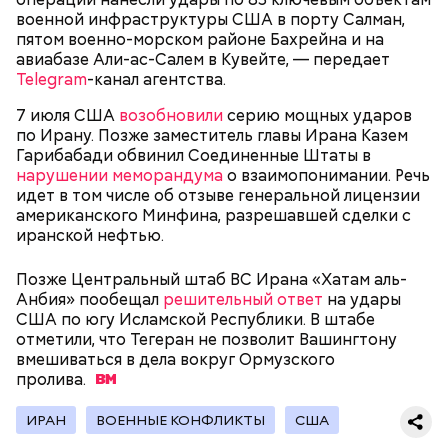
военной инфраструктуры США в порту Салман,
пятом военно-морском районе Бахрейна и на
авиабазе Али-ас-Салем в Кувейте, — передает
Telegram
-канал агентства.
7 июля США
возобновили
серию мощных ударов
по Ирану. Позже заместитель главы Ирана Казем
Гарибабади обвинил Соединенные Штаты в
нарушении меморандума
о взаимопонимании. Речь
идет в том числе об отзыве генеральной лицензии
американского Минфина, разрешавшей сделки с
иранской нефтью.
Он находился на посту менеджера, занимался
наймом персонала и продажей продуктов. В 2000
Фото: Shutterstock
Позже Центральный штаб ВС Ирана «Хатам аль-
году Балмер сменил Билла Гейтса на посту
Анбия» пообещал
решительный ответ
на удары
генерального директора. Им он оставался до 2014
США по югу Исламской Республики. В штабе
года, после чего ушел с поста, но остался
отметили, что Тегеран не позволит Вашингтону
держателем акций компании. Сейчас его состояние
вмешиваться в дела вокруг Ормузского
оценивается в 126 миллиардов долларов.
пролива.
Остров Сокотра, Йемен
ИРАН
ВОЕННЫЕ КОНФЛИКТЫ
США