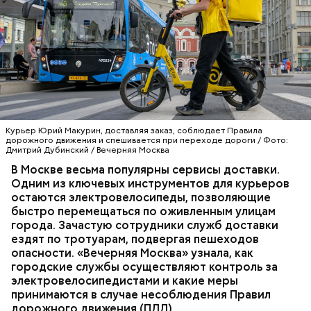
Инновационные технологии
Курьер Юрий Макурин, доставляя заказ, соблюдает Правила
дорожного движения и спешивается при переходе дороги / Фото:
Дмитрий Дубинский / Вечерняя Москва
В Москве весьма популярны сервисы доставки.
ТРАНСПОРТ
ПДД
КУРЬЕРЫ
МОСКВА
Одним из ключевых инструментов для курьеров
ДОСТАВКА
остаются электровелосипеды, позволяющие
быстро перемещаться по оживленным улицам
города. Зачастую сотрудники служб доставки
ездят по тротуарам, подвергая пешеходов
опасности. «Вечерняя Москва» узнала, как
городские службы осуществляют контроль за
электровелосипедистами и какие меры
принимаются в случае несоблюдения Правил
дорожного движения (ПДД).