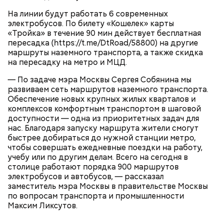
сотрудники МАДИ сверяют корректность данных
курьера в системе АИС «Таксомотор» и наличие у
На линии будут работать 6 современных
него открытой смены в системе КИС «АРТ» (без
электробусов. По билету «Кошелек» карты
этого доставщик не имеет права работать).
«Тройка» в течение 90 мин действует бесплатная
Специалисты лаборатории ГБУ «МосТрансПроект»
пересадка (https://t.me/DtRoad/58800) на другие
ставят электровелосипед на высокоточный
маршруты наземного транспорта, а также скидка
измерительный стенд для определения его
на пересадку на метро и МЦД.
максимальной скорости.
— По задаче мэра Москвы Сергея Собянина мы
развиваем сеть маршрутов наземного транспорта.
Обеспечение новых крупных жилых кварталов и
комплексов комфортным транспортом в шаговой
Проверки курьеров проводит столичный
доступности — одна из приоритетных задач для
Департамент транспорта и развития дорожно-
нас. Благодаря запуску маршрута жители смогут
Можно ли запретить курьерам на
Сезон проката электросамокатов:
транспортной инфраструктуры, Московская
электровелосипедах ездить по
что нового ждет москвичей в 2026
быстрее добираться до нужной станции метро,
административная дорожная инспекция (МАДИ),
пешеходным дорожкам
году
чтобы совершать ежедневные поездки на работу,
Госавтоинспекция, ГБУ «МосТрансПроект», Центр
учебу или по другим делам. Всего на сегодня в
организации дорожного движения (ЦОДД), ГКУ
столице работают порядка 900 маршрутов
«Администратор московского парковочного
электробусов и автобусов, — рассказал
пространства» (АМПП).
заместитель мэра Москвы в правительстве Москвы
по вопросам транспорта и промышленности
Максим Ликсутов.