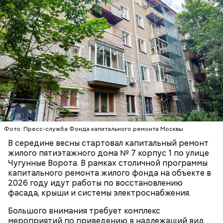
венчающий карниз и пояс из темно-красного
кирпича. Интересно отметить, что в этом доме жил
герой Советского Союза Чунтонов Николай
Григорьевич.
Фото: Пресс-служба Фонда капитального ремонта Москвы
На крыше здания специалисты усилят
В середине весны стартовал капитальный ремонт
стропильную систему и заменят обрешетку,
жилого пятиэтажного дома № 7 корпус 1 по улице
произведут работы по устройству температурно-
Чугунные Ворота. В рамках столичной программы
влажностного режима и ходового настила. Также в
капитального ремонта жилого фонда на объекте в
рамках капитального ремонта в доме обновят
РАЙОН ВЫХИНО-ЖУЛЕБИНО
2026 году идут работы по восстановлению
систему электроснабжения.
КАПИТАЛЬНЫЙ РЕМОНТ
ЮГО-ВОСТОЧНЫЙ АДМИНИСТРАТИВНЫЙ ОКРУГ
фасада, крыши и системы электроснабжения.
(ЮВАО)
Большого внимания требует комплекс
мероприятий по приведению в надлежащий вид