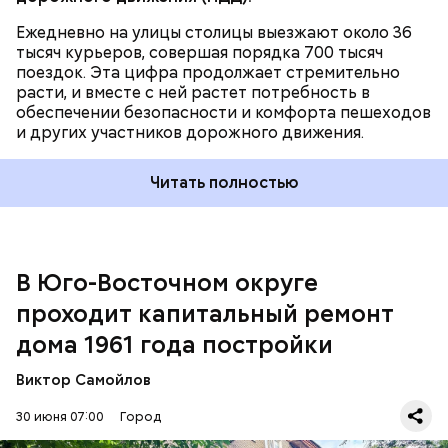
Ежедневно на улицы столицы выезжают около 36
тысяч курьеров, совершая порядка 700 тысяч
поездок. Эта цифра продолжает стремительно
расти, и вместе с ней растет потребность в
обеспечении безопасности и комфорта пешеходов
и других участников дорожного движения.
Читать полностью
В Юго-Восточном округе
проходит капитальный ремонт
дома 1961 года постройки
Виктор Самойлов
Пятиэтажный жилой дом был построен в 1961 году
30 июня 07:00
Город
по типовому проекту. Фасады лаконичны по
архитектуре. По периметру здания расположены