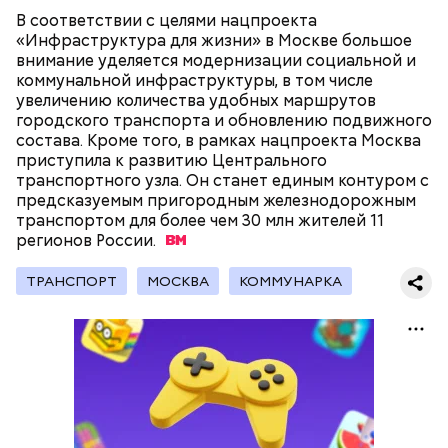
В соответствии с целями нацпроекта
«Инфраструктура для жизни» в Москве большое
внимание уделяется модернизации социальной и
коммунальной инфраструктуры, в том числе
Стенды позволяют мгновенно определять
увеличению количества удобных маршрутов
скорость транспортного средства и выявлять
городского транспорта и обновлению подвижного
электровелосипеды, характеристики которых
состава. Кроме того, в рамках нацпроекта Москва
соответствуют параметрам мопедов и
приступила к развитию Центрального
мотоциклов, разрешенных к управлению только
транспортного узла. Он станет единым контуром с
при наличии водительских прав категории «М».
предсказуемым пригородным железнодорожным
транспортом для более чем 30 млн жителей 11
регионов
России.
ТРАНСПОРТ
МОСКВА
КОММУНАРКА
— Теперь транспортные средства курьеров
проходят проверку спомощью специальных
стендов, автоматически измеряющих их скорость.
Это инновационное решение разработано по