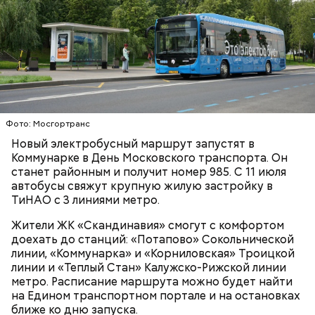
средство эвакуируют на стоянку до решения
мирового суда.
Фото: Мосгортранс
— Если транспортное средство курьера
превышает допустимую скорость — 25
Новый электробусный маршрут запустят в
километров в час, инспекторы МАДИ составляют
Коммунарке в День Московского транспорта. Он
протокол по статье 15.5 КоАП города Москвы.
станет районным и получит номер 985. С 11 июля
После этого все материалы дела направляются в
автобусы свяжут крупную жилую застройку в
мировой суд для дальнейшего рассмотрения. Эти
ТиНАО с 3 линиями метро.
меры повысят доверие москвичей к сервисам
доставки и улучшат общую транспортную
Жители ЖК «Скандинавия» смогут с комфортом
безопасность столицы, — подчеркнул заместитель
доехать до станций: «Потапово» Сокольнической
мэра Максим Ликсутов.
линии, «Коммунарка» и «Корниловская» Троицкой
линии и «Теплый Стан» Калужско-Рижской линии
метро. Расписание маршрута можно будет найти
В ходе рейда инспекторы ГИБДД останавливают
на Едином транспортном портале и на остановках
курьеров, проверяют у них документы. Затем
ближе ко дню запуска.